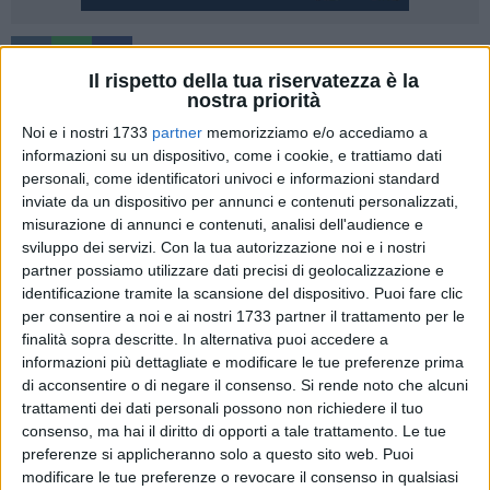
1
Il rispetto della tua riservatezza è la
Nevica a Potenza e in provincia, con accumuli al suolo che
nostra priorità
al momento sono deboli. La circolazione stradale è regolare
Noi e i nostri 1733
partner
memorizziamo e/o accediamo a
e non si registrano particolari segnalazioni di disagio. La
informazioni su un dispositivo, come i cookie, e trattiamo dati
situazione è monitorata dal Comune e dalla Provincia che
personali, come identificatori univoci e informazioni standard
inviate da un dispositivo per annunci e contenuti personalizzati,
hanno attivato i rispettivi piani neve. Le scuole sono chiuse a
misurazione di annunci e contenuti, analisi dell'audience e
Potenza e in numerosi Comuni della provincia, con decisione
sviluppo dei servizi.
Con la tua autorizzazione noi e i nostri
che i sindaci hanno già preso ieri, dopo l'allerta meteo di
partner possiamo utilizzare dati precisi di geolocalizzazione e
Protezione civile. Infatti ieri sera il sindaco di Potenza Mario
identificazione tramite la scansione del dispositivo. Puoi fare clic
Guarente ha firmato un'ordinanza con cui ha disposto per
per consentire a noi e ai nostri 1733 partner il trattamento per le
oggi ''la chiusura straordinaria e temporanea delle scuole di
finalità sopra descritte. In alternativa puoi accedere a
ogni ordine e grado della città di Potenza, escluse le strutture
informazioni più dettagliate e modificare le tue preferenze prima
di acconsentire o di negare il consenso.
Si rende noto che alcuni
educative degli asili nido e le sedi universitarie cittadine, a
trattamenti dei dati personali possono non richiedere il tuo
seguito dell'allerta meteo diramata dalla Protezione civile e
consenso, ma hai il diritto di opporti a tale trattamento. Le tue
sentito l'ufficio di Protezione civile comunale, per repentino
preferenze si applicheranno solo a questo sito web. Puoi
abbassamento delle temperature e le previste precipitazioni
modificare le tue preferenze o revocare il consenso in qualsiasi