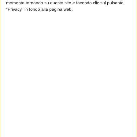
nevose''.
momento tornando su questo sito e facendo clic sul pulsante
"Privacy" in fondo alla pagina web.
Per il bollettino meteo diramato dalla Protezione Civile, che
prevede la possibilità di nevicate in alcune aree della
Basilicata, Trenitalia ha previsto la riprogrammazione di
alcuni servizi ferroviari. A partire dalle ore 6.00 di questa
mattina, sulla linea Potenza-Battipaglia, per alcuni treni
regionali si registrano variazioni e sono possibili
cancellazioni e limitazioni di percorso con possibili
variazioni nei tempi di percorrenza. Sono previste corse con
bus sostitutivi, compatibilmente con le condizioni meteo.