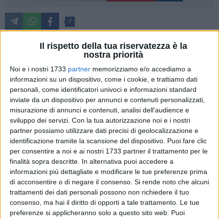
7
Non sarebbe neppure il caso di dirlo, ma a scanso di
Il rispetto della tua riservatezza è la
equivoci è meglio specificarlo: a Matera quest'anno non si
nostra priorità
accendono i tradizionali falò per la festa di san Giuseppe. Il
Noi e i nostri 1733
partner
memorizziamo e/o accediamo a
sindaco Raffaello De Ruggieri, infatti, ha firmato
informazioni su un dispositivo, come i cookie, e trattiamo dati
un'ordinanza nella quale specifica che è assolutamente
personali, come identificatori univoci e informazioni standard
vietata l'accensione dei tradizionali fuochi che accompagna
inviate da un dispositivo per annunci e contenuti personalizzati,
misurazione di annunci e contenuti, analisi dell'audience e
il 19 marzo la ricorrenza dedicata al santo protettore dei
sviluppo dei servizi.
Con la tua autorizzazione noi e i nostri
lavoratori, che tra l'altro coincide con festa del papà.
partner possiamo utilizzare dati precisi di geolocalizzazione e
identificazione tramite la scansione del dispositivo. Puoi fare clic
"Si tratta di una misura necessaria per evitare
per consentire a noi e ai nostri 1733 partner il trattamento per le
assembramenti e contenere, quindi, il contagio da virus
finalità sopra descritte. In alternativa puoi accedere a
Covid-19, oltre che per non creare situazioni di pericolo in un
informazioni più dettagliate e modificare le tue preferenze prima
momento in cui gli sforzi dei vigili del fuoco e del personale
di acconsentire o di negare il consenso.
Si rende noto che alcuni
trattamenti dei dati personali possono non richiedere il tuo
sanitario sono orientati in attività ben più importanti per la
consenso, ma hai il diritto di opporti a tale trattamento. Le tue
comunità"- hanno specificato da Palazzo di Città.
preferenze si applicheranno solo a questo sito web. Puoi