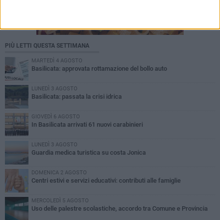
PIÙ LETTI QUESTA SETTIMANA
MARTEDÌ 4 AGOSTO
Basilicata: approvata rottamazione del bollo auto
LUNEDÌ 3 AGOSTO
Basilicata: passata la crisi idrica
GIOVEDÌ 6 AGOSTO
In Basilicata arrivati 61 nuovi carabinieri
LUNEDÌ 3 AGOSTO
Guardia medica turistica su costa Jonica
DOMENICA 2 AGOSTO
Centri estivi e servizi educativi: contributi alle famiglie
MERCOLEDÌ 5 AGOSTO
Uso delle palestre scolastiche, accordo tra Comune e Provincia