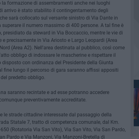
no la formazione di assembramenti anche nei luoghi
a di arrivo è stato stabilito il contingentamento degli
he sarà collocato sul versante sinistro di Via Dante in
rà superare il numero massimo di 400 persone. A tal fine è
, presidiato da steward in Via Boccaccio, mentre le vie di
e e precisamente in Via Ariosto e Largo Leopardi (Area
 Nord (Area A2). Nell'area destinata al pubblico, così come
fatto obbligo di indossare le mascherine e rispettare il
 disposto con ordinanza del Presidente della Giunta
l fine lungo il percorso di gara saranno affissi appositi
 del predetto obbligo.
ana saranno recintate e ad esse potranno accedere
 e comunque preventivamente accreditate.
he le strade cittadine interessate dal passaggio della
trada Statale 7, tratto di competenza comunale, dal Km.
0 (Rotatoria Via San Vito), Via San Vito, Via San Pardo,
San Pardo e Via Manzoni, Via Manzoni-Bretella di