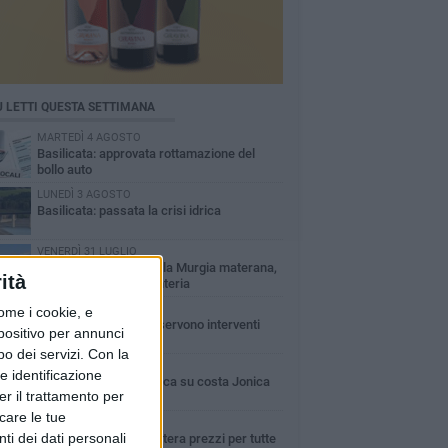
Ù LETTI QUESTA SETTIMANA
MARTEDÌ 4 AGOSTO
Basilicata: approvata rottamazione del
bollo auto
LUNEDÌ 3 AGOSTO
Basilicata: passata la crisi idrica
VENERDÌ 31 LUGLIO
Incendio nel Parco della Murgia materana,
ità
salvati bosco e cementeria
VENERDÌ 31 LUGLIO
ome i cookie, e
Erosione della costa: servono interventi
spositivo per annunci
immediati
o dei servizi.
Con la
LUNEDÌ 3 AGOSTO
e identificazione
Guardia medica turistica su costa Jonica
er il trattamento per
icare le tue
SABATO 1 AGOSTO
ti dei dati personali
Confcommercio: a Matera prezzi per tutte