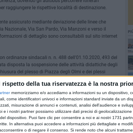
rcorrenza, dovendo gli autobus percorrere itinerari
per raggiungere le rispettive località di destinazione.
ente assicurato mediante deviazione delle linee che
a Nazionale, Via San Pardo, Via Manzoni e verso il
PI
ormazioni di dettaglio sono consultabili sul sito internet
con ordinanze sindacali n. n. 488 dell'01.10.2020, 493 del
ta disposta la sospensione delle attività didattiche degli
chiusura del plesso di Piazza degli Olmi e dei plessi
 istituti è stato disposto l'anticipo dell'orario di uscita alle
l rispetto della tua riservatezza è la nostra prior
 delle strade interessate dal passaggio della carovana
artner
memorizziamo e/o accediamo a informazioni su un dispositivo, c
le I. Morra sarà completamente chiuso per entrambe le
ali, come identificatori univoci e informazioni standard inviate da un di
tappa (sala stampa, giuria, sala conferenze ecc.).
zzati, misurazione di annunci e contenuti, analisi dell'audience e svilupp
i e i nostri partner possiamo utilizzare dati precisi di geolocalizzazione 
i del 9 ottobre, la cui partenza è prevista per le 13, le
del dispositivo. Puoi fare clic per consentire a noi e ai nostri 1731 partn
usura ai veicoli dei Rioni Sassi già a partire dalle ore
critte. In alternativa puoi accedere a informazioni più dettagliate e modif
ritrovo degli atleti è previsto in Piazza S. Pietro Caveoso.
acconsentire o di negare il consenso.
Si rende noto che alcuni trattamen