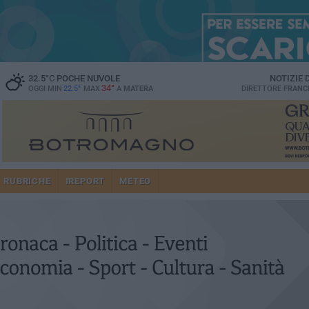
32.5
°C
POCHE NUVOLE
NOTIZIE
34°
OGGI MIN
22.5°
MAX
A
MATERA
DIRETTORE
FRANC
RUBRICHE
IREPORT
METEO