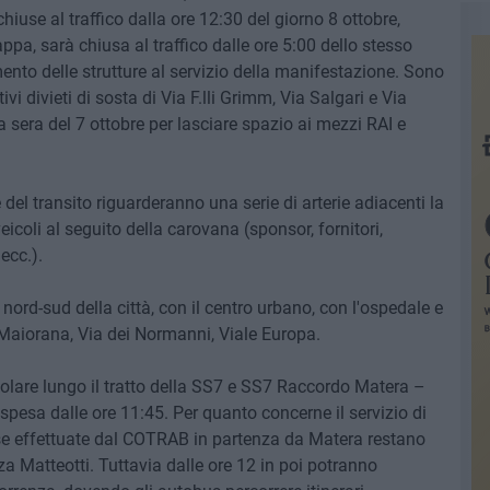
use al traffico dalla ore 12:30 del giorno 8 ottobre,
ppa, sarà chiusa al traffico dalle ore 5:00 dello stesso
mento delle strutture al servizio della manifestazione. Sono
vi divieti di sosta di Via F.lli Grimm, Via Salgari e Via
la sera del 7 ottobre per lasciare spazio ai mezzi RAI e
 e del transito riguarderanno una serie di arterie adiacenti la
eicoli al seguito della carovana (sponsor, fornitori,
ecc.).
nord-sud della città, con il centro urbano, con l'ospedale e
a Maiorana, Via dei Normanni, Viale Europa.
colare lungo il tratto della SS7 e SS7 Raccordo Matera –
spesa dalle ore 11:45. Per quanto concerne il servizio di
e effettuate dal COTRAB in partenza da Matera restano
 Matteotti. Tuttavia dalle ore 12 in poi potranno