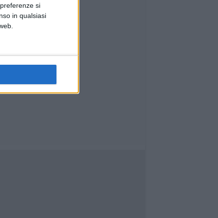
le tasche
 preferenze si
nso in qualsiasi
 web.