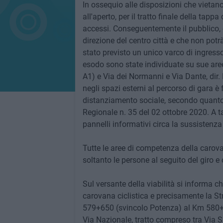
In ossequio alle disposizioni che vieta
all'aperto, per il tratto finale della tapp
accessi. Conseguentemente il pubblico, c
direzione del centro città e che non pot
stato previsto un unico varco di ingresso
esodo sono state individuate su sue are
A1) e Via dei Normanni e Via Dante, dir.
negli spazi esterni al percorso di gara è 
distanziamento sociale, secondo quanto
Regionale n. 35 del 02 ottobre 2020. A ta
pannelli informativi circa la sussistenza
Tutte le aree di competenza della carov
soltanto le persone al seguito del giro
Sul versante della viabilità si informa c
carovana ciclistica e precisamente la S
579+650 (svincolo Potenza) al Km 580+65
Via Nazionale, tratto compreso tra Via 