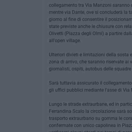
collegamento tra Via Manzoni saranno chi
mentre via Dante, ove si concluderà la ta
giorno al fine di consentire il posiziona
state previste anche le chiusure con relati
Olivetti (Piazza degli Olmi) a partire dal
all'open village.
Ulteriori divieti e limitazioni della sosta
zona di arrivo, che saranno riservate ai v
giornalisti, ospiti, autobus delle squadre 
Sarà tuttavia assicurato il collegamento 
gli uffici pubblici mediante l'asse di Vi
Lungo le strade extraurbane, ed in parti
Ferrandina Scalo la circolazione sarà so
trasporto extraurbano su gomma le cors
confermate con unico capolinea in Piazza