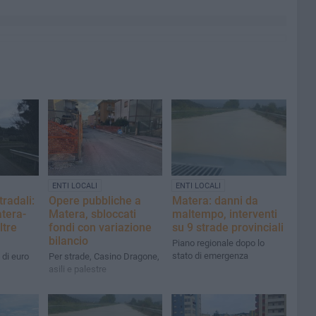
ENTI LOCALI
ENTI LOCALI
radali:
Opere pubbliche a
Matera: danni da
atera-
Matera, sbloccati
maltempo, interventi
ltre
fondi con variazione
su 9 strade provinciali
bilancio
Piano regionale dopo lo
stato di emergenza
 di euro
Per strade, Casino Dragone,
asili e palestre