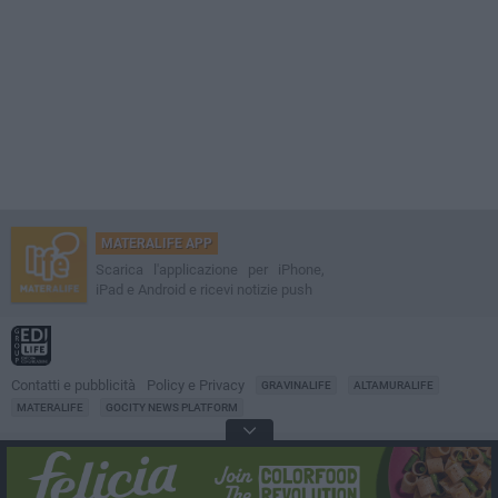
MATERALIFE APP
Scarica l'applicazione per iPhone,
iPad e Android e ricevi notizie push
Contatti e pubblicità
Policy e Privacy
GRAVINALIFE
ALTAMURALIFE
MATERALIFE
GOCITY NEWS PLATFORM
Notizie da
Matera
Direttore
Francesco Dipalo
© 2001-2026 Edilife. Tutti i diritti riservati. Nessuna parte di questo sito può
essere riprodotta senza il permesso scritto dell'editore. Tecnologia: GoCity