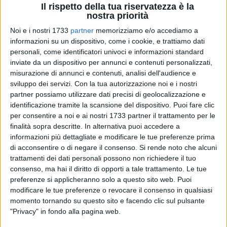
Il rispetto della tua riservatezza è la
nostra priorità
A cura di
Noi e i nostri 1733
partner
memorizziamo e/o accediamo a
VITTORIA SCASCIAMACCHIA
informazioni su un dispositivo, come i cookie, e trattiamo dati
personali, come identificatori univoci e informazioni standard
Questione petrolifera in Basilicata, sono i giorni cruciali.
inviate da un dispositivo per annunci e contenuti personalizzati,
Nella mattinata di ieri, 21 Maggio, il Presidente della Regione
misurazione di annunci e contenuti, analisi dell'audience e
Basilicata, Marcello Pittella, ha incontrato il Ministro dello
sviluppo dei servizi.
Con la tua autorizzazione noi e i nostri
Sviluppo Economico Federica Guidi a Roma. Un faccia a
partner possiamo utilizzare dati precisi di geolocalizzazione e
faccia durato più di due ore per rilanciare sostanzialmente la
identificazione tramite la scansione del dispositivo. Puoi fare clic
trattativa tra Stato e Regione Basilicata sul tema delle
per consentire a noi e ai nostri 1733 partner il trattamento per le
finalità sopra descritte. In alternativa puoi accedere a
estrazioni petrolifere in regione.
informazioni più dettagliate e modificare le tue preferenze prima
di acconsentire o di negare il consenso.
Si rende noto che alcuni
L'incontro avviene in seguito alle dichiarazioni dell'ex premier
trattamenti dei dati personali possono non richiedere il tuo
Romano Prodi che sostiene la necessità di incrementare le
consenso, ma hai il diritto di opporti a tale trattamento. Le tue
trivellazioni per sfruttarne appieno le potenzialità.
preferenze si applicheranno solo a questo sito web. Puoi
Affermazioni confermate dal Ministro Guidi che dalle
modificare le tue preferenze o revocare il consenso in qualsiasi
colonne del Messaggero afferma: "Abbiamo importanti
momento tornando su questo sito e facendo clic sul pulsante
"Privacy" in fondo alla pagina web.
giacimenti di petrolio in diverse zone del Paese, molto
spesso localizzate nelle regioni più svantaggiate del