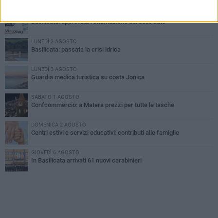
MARTEDÌ 4 AGOSTO
Basilicata: approvata rottamazione del bollo auto
LUNEDÌ 3 AGOSTO
Basilicata: passata la crisi idrica
LUNEDÌ 3 AGOSTO
Guardia medica turistica su costa Jonica
SABATO 1 AGOSTO
Confcommercio: a Matera prezzi per tutte le tasche
DOMENICA 2 AGOSTO
Centri estivi e servizi educativi: contributi alle famiglie
GIOVEDÌ 6 AGOSTO
In Basilicata arrivati 61 nuovi carabinieri