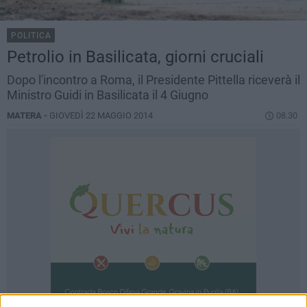
POLITICA
Petrolio in Basilicata, giorni cruciali
Dopo l'incontro a Roma, il Presidente Pittella riceverà il
Ministro Guidi in Basilicata il 4 Giugno
MATERA -
GIOVEDÌ 22 MAGGIO 2014
08.30