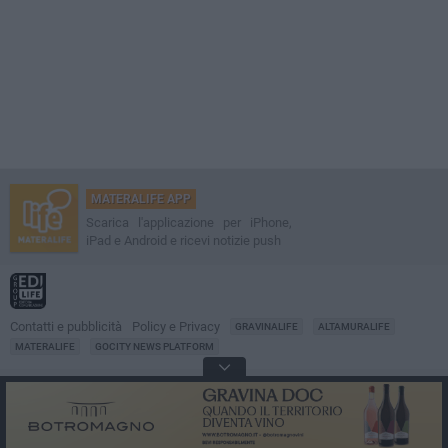
MATERALIFE APP
Scarica l'applicazione per iPhone,
iPad e Android e ricevi notizie push
Contatti e pubblicità
Policy e Privacy
GRAVINALIFE
ALTAMURALIFE
MATERALIFE
GOCITY NEWS PLATFORM
Notizie da
Matera
Direttore
Francesco Dipalo
© 2001-2026 Edilife. Tutti i diritti riservati. Nessuna parte di questo sito può
essere riprodotta senza il permesso scritto dell'editore. Tecnologia: GoCity
Urban Platform.