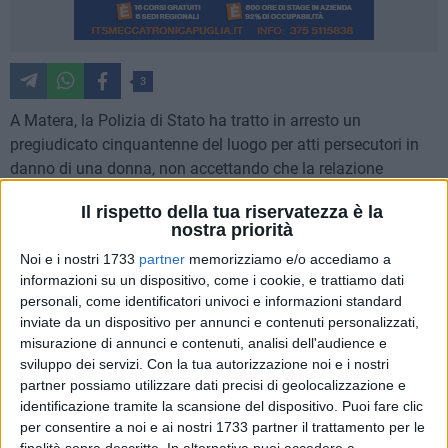
3
A Matera, la Polizia di Stato ha tratto in arresto un
pregiudicato cinquantenne del luogo per atti persecutori in
danno di una donna, non accettando che la relazione
sentimentale tra i due fosse finita. L'arresto è stato effettuato
Il rispetto della tua riservatezza è la
in esecuzione di un'ordinanza di custodia cautelare in
nostra priorità
carcere del Gip del Tribunale di Matera Dott.ssa Angela Rosa
Noi e i nostri 1733
partner
memorizziamo e/o accediamo a
NETTIS, su richiesta del Pubblico Ministero Dott.ssa
informazioni su un dispositivo, come i cookie, e trattiamo dati
Annafranca VENTRICELLI, a seguito di indagini esperite
personali, come identificatori univoci e informazioni standard
dall'Ufficio Volanti e dalla Squadra Mobile della Questura.
inviate da un dispositivo per annunci e contenuti personalizzati,
misurazione di annunci e contenuti, analisi dell'audience e
L'uomo ha sottoposto la donna a continue e reiterate
sviluppo dei servizi.
Con la tua autorizzazione noi e i nostri
aggressioni fisiche nonché ripetute minacce, molestie e
partner possiamo utilizzare dati precisi di geolocalizzazione e
identificazione tramite la scansione del dispositivo. Puoi fare clic
ingiurie, per costringerla a ritornare con lui, tanto da causarle
per consentire a noi e ai nostri 1733 partner il trattamento per le
un perdurante e grave stato di ansia e paura, ingenerandole
finalità sopra descritte. In alternativa puoi accedere a