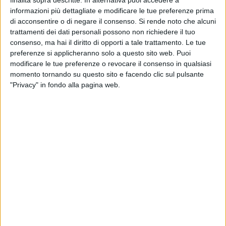
fondato timore per la propria incolumità personale e
informazioni più dettagliate e modificare le tue preferenze prima
costringendola ad alterare le sue condizioni di vita.
di acconsentire o di negare il consenso.
Si rende noto che alcuni
Ciò è quanto emerso dopo che la donna ha deciso, solo
trattamenti dei dati personali possono non richiedere il tuo
pochi giorni fa, di rivolgersi alla Polizia di Stato, visibilmente
consenso, ma hai il diritto di opporti a tale trattamento. Le tue
scossa e impaurita per gli ultimi episodi di violenza nei suoi
preferenze si applicheranno solo a questo sito web. Puoi
modificare le tue preferenze o revocare il consenso in qualsiasi
confronti.
momento tornando su questo sito e facendo clic sul pulsante
"Privacy" in fondo alla pagina web.
L'ultimo grave atto persecutorio risale a pochi giorni addietro,
nel corso di una animata discussione avvenuta all'interno
dell'abitacolo dell'autovettura dell'uomo. Innanzi al rifiuto
della donna di riprendere la relazione, l'uomo l'ha aggredita
fisicamente, l'ha minacciata di morte puntandole contro una
pistola che teneva nascosta nel giubbotto. Poi ha premuto il
grilletto ma, per fortuna, il colpo non è esploso. Come se non
bastasse, subito dopo, l'uomo apriva lo sportello lato
passeggero, spingendo la donna con violenza fuori dall'auto,
facendola rovinare sull'asfalto.
In un'altra circostanza, avvenuta qualche mese addietro,
l'uomo riusciva ad entrare nell'abitazione della donna e,