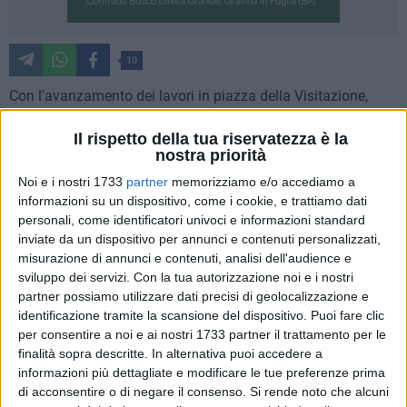
10
Con l'avanzamento dei lavori in piazza della Visitazione,
attualmente sottoposta a consistenti interventi di
Il rispetto della tua riservatezza è la
riqualificazione, cambia ancora la disciplina stradale. La
nostra priorità
regolamentazione tiene conto anche delle necessità di
Noi e i nostri 1733
partner
memorizziamo e/o accediamo a
sicurezza de cantiere e della verifica delle precedenti
informazioni su un dispositivo, come i cookie, e trattiamo dati
disposizione.
personali, come identificatori univoci e informazioni standard
inviate da un dispositivo per annunci e contenuti personalizzati,
I lavori riguardano la realizzazione del "parco
misurazione di annunci e contenuti, analisi dell'audience e
intergenerazionale". Per lavori di scavo, con ordinanza di
sviluppo dei servizi.
Con la tua autorizzazione noi e i nostri
Polizia locale, dal 30 ottobre scorso e fino a termine lavori,
partner possiamo utilizzare dati precisi di geolocalizzazione e
sono state disposte:
identificazione tramite la scansione del dispositivo. Puoi fare clic
per consentire a noi e ai nostri 1733 partner il trattamento per le
la chiusura al traffico veicolare e pedonale di via
finalità sopra descritte. In alternativa puoi accedere a
Matteotti, dall'intersezione con via D'Alessio a quella
informazioni più dettagliate e modificare le tue preferenze prima
di acconsentire o di negare il consenso.
Si rende noto che alcuni
con via Cappelluti;