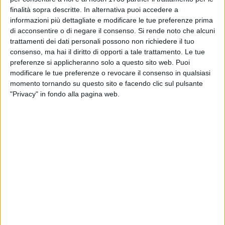
assicurare - spiegano dal ministero - un'equilibrata
finalità sopra descritte. In alternativa puoi accedere a
informazioni più dettagliate e modificare le tue preferenze prima
composizione della Commissione". Sulla pagina del sito del
di acconsentire o di negare il consenso.
Si rende noto che alcuni
Miur dedicata all'Esame di Stato è disponibile anche l'elenco
trattamenti dei dati personali possono non richiedere il tuo
delle discipline affidate ai commissari esterni.
consenso, ma hai il diritto di opporti a tale trattamento. Le tue
La ministra dell'Istruzione Valeria Fedeli ha rivolto il suo
preferenze si applicheranno solo a questo sito web. Puoi
augurio ai maturandi: "Alle ragazze e ai ragazzi che
modificare le tue preferenze o revocare il consenso in qualsiasi
affronteranno le prove a giugno faccio un grande in bocca al
momento tornando su questo sito e facendo clic sul pulsante
lupo. So che questo momento era molto atteso, come ogni
"Privacy" in fondo alla pagina web.
anno. Si tratta del primo rito ufficiale che apre il percorso che
nei prossimi mesi vi condurrà verso l'Esame".
"Anche quest'anno la macchina della Maturità si è messa in
moto per garantire che tutto si svolga nel migliore dei modi:
c'è un grande lavoro dietro le prove che svolgerete" aggiunge
la ministra. E spiega che le materie della seconda prova
"sono state individuate anche quest'anno scegliendo tra
quelle che caratterizzano maggiormente il corso di studi".
"Ringrazio fin da ora le docenti e i docenti per l'impegno che
metteranno nell'accompagnarvi verso l'esame".