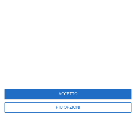
Altri contenuti a tema
Esami di maturità:
Maturità: studenti lucani
impegnati circa 5100
sono 5277
studenti lucani
Messaggio del presidente Vito Bardi
I dati della regione e delle due
province
ACCETTO
PIÙ OPZIONI