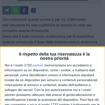
3
Cari maturandi questo avviso è per voi: il Ministero
dell'istruzione ha reso pubbliche la materie in vista del
prossimo esame di maturità.
Greco per il liceo classico, matematica per lo scientifico,
scienze umane per il liceo delle scienze umane, economia
aziendale per l'indirizzo amministrazione, finanza e
marketing degli Istituti tecnici, scienza e cultura
Il rispetto della tua riservatezza è la
nostra priorità
dell'alimentazione per l'indirizzo servizi enogastronomia e
ospitalità alberghiera degli Istituti professionali. Sono alcune
Noi e i nostri 1733
partner
memorizziamo e/o accediamo a
delle materie scelte per la seconda prova scritta della
informazioni su un dispositivo, come i cookie, e trattiamo dati
personali, come identificatori univoci e informazioni standard
Maturità 2018, annunciate alle 13 sul sito del Miur, che però
inviate da un dispositivo per annunci e contenuti personalizzati,
si blocca per i troppi clic. Sul portale l'avviso è
misurazione di annunci e contenuti, analisi dell'audience e
accompagnato dagli hashtag #maturità2018 e #nopanic.
sviluppo dei servizi.
Con la tua autorizzazione noi e i nostri
L'elenco completo delle materie scelte per la seconda prova è
partner possiamo utilizzare dati precisi di geolocalizzazione e
disponibile sul sito del ministero. Le materie affidate ai
identificazione tramite la scansione del dispositivo. Puoi fare clic
commissari esterni sono state individuate "in modo da
per consentire a noi e ai nostri 1733 partner il trattamento per le