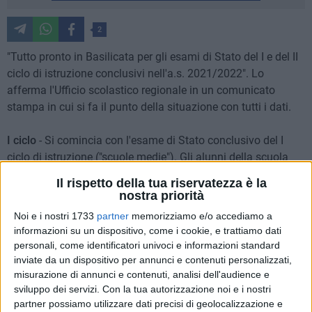
2
"Tutto pronto in Basilicata per gli esami di Stato del I e del II
ciclo di istruzione conclusivi nell'a.s. 2021/2022". Lo
afferma l'Ufficio scolastico regionale in un comunicato
stampa in cui si fa il punto della situazione con tutti i dati.
I ciclo
- Si comincia con l'esame di Stato conclusivo del I
ciclo di istruzione ("scuole medie"). Gli alunni della scuola
secondaria I grado, infatti, affronteranno per primi le prove:
Il rispetto della tua riservatezza è la
due prove scritte, una di Italiano e una sulle competenze
nostra priorità
logico-matematiche, ed una orale, il colloquio
Noi e i nostri 1733
partner
memorizziamo e/o accediamo a
pluridisciplinare, nel corso del quale saranno accertate
informazioni su un dispositivo, come i cookie, e trattiamo dati
anche le competenze relative alle lingue straniere,
personali, come identificatori univoci e informazioni standard
all'educazione civica e all'indirizzo musicale, quest'ultimo
inviate da un dispositivo per annunci e contenuti personalizzati,
ove presente. In regione sono 4.746 gli alunni che saranno
misurazione di annunci e contenuti, analisi dell'audience e
sviluppo dei servizi.
Con la tua autorizzazione noi e i nostri
impegnati nell'esame, 3.026 in provincia di Potenza e 1.720
partner possiamo utilizzare dati precisi di geolocalizzazione e
in provincia di Matera. Le prove dovranno concludersi entro