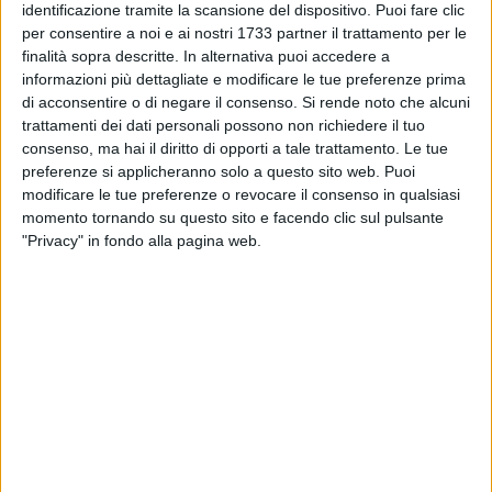
identificazione tramite la scansione del dispositivo. Puoi fare clic
il 30 giugno 2022.
per consentire a noi e ai nostri 1733 partner il trattamento per le
finalità sopra descritte. In alternativa puoi accedere a
Maturità
- L'esame di Stato del II ciclo di istruzione per i
informazioni più dettagliate e modificare le tue preferenze prima
5.509 candidati della regione inizierà il 22 giugno.
di acconsentire o di negare il consenso.
Si rende noto che alcuni
Affronteranno la maturità 2022 in 2.110 in provincia di
trattamenti dei dati personali possono non richiedere il tuo
consenso, ma hai il diritto di opporti a tale trattamento. Le tue
Matera e in 3.399 in provincia di Potenza. Oltre il 50% di essi
preferenze si applicheranno solo a questo sito web. Puoi
giunge all'esame di maturità al termine di un percorso
modificare le tue preferenze o revocare il consenso in qualsiasi
liceale; mentre il 29,05% ha frequentato un indirizzo tecnico
momento tornando su questo sito e facendo clic sul pulsante
e il 20,50% un indirizzo professionale. 141 alunni hanno
"Privacy" in fondo alla pagina web.
frequentato un corso serale per adulti, in particolare negli
indirizzi tecnici (55 alunni) e professionali (86 alunni). Sono
139 i candidati esterni (63 in provincia di Matera e 76 in
provincia di Potenza) che si apprestano a sostenere gli
esami preliminari per l'ammissione all'esame di Stato. La
maggioranza degli esterni concorre per un diploma negli
indirizzi tecnico (28,77%) o professionale (46,04%); mentre
per i licei concorre un numero minore (25,18%). Anche per il II
ciclo si registra un progressivo, seppur parziale, ritorno alla