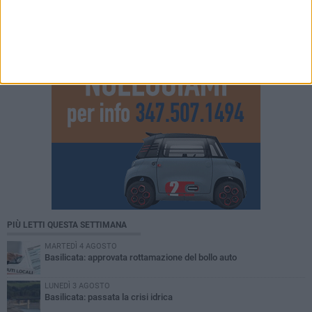
PIÙ LETTI QUESTA SETTIMANA
MARTEDÌ 4 AGOSTO
Basilicata: approvata rottamazione del bollo auto
LUNEDÌ 3 AGOSTO
Basilicata: passata la crisi idrica