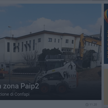
n zona Paip2
zione di Confapi
11.20