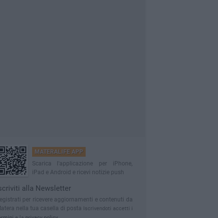
MATERALIFE APP
Scarica l'applicazione per iPhone,
iPad e Android e ricevi notizie push
scriviti alla Newsletter
egistrati per ricevere aggiornamenti e contenuti da
atera nella tua casella di posta
Iscrivendoti accetti i
ermini
e la
privacy policy