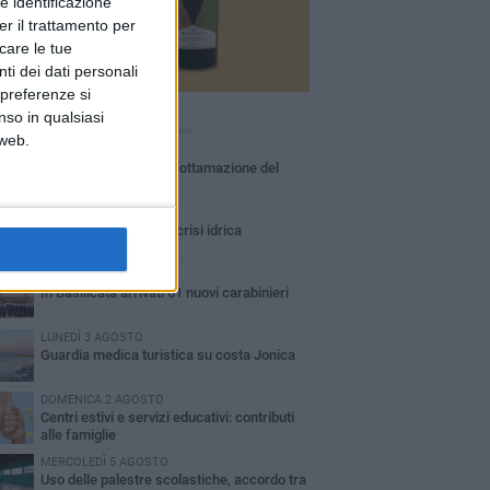
e identificazione
er il trattamento per
icare le tue
ti dei dati personali
 preferenze si
nso in qualsiasi
Ù LETTI QUESTA SETTIMANA
 web.
MARTEDÌ 4 AGOSTO
Basilicata: approvata rottamazione del
bollo auto
LUNEDÌ 3 AGOSTO
Basilicata: passata la crisi idrica
GIOVEDÌ 6 AGOSTO
In Basilicata arrivati 61 nuovi carabinieri
LUNEDÌ 3 AGOSTO
Guardia medica turistica su costa Jonica
DOMENICA 2 AGOSTO
Centri estivi e servizi educativi: contributi
alle famiglie
MERCOLEDÌ 5 AGOSTO
Uso delle palestre scolastiche, accordo tra