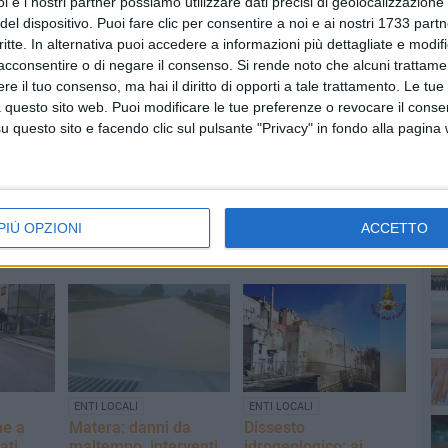
i e i nostri partner possiamo utilizzare dati precisi di geolocalizzazione 
del dispositivo. Puoi fare clic per consentire a noi e ai nostri 1733 partn
critte. In alternativa puoi accedere a informazioni più dettagliate e modif
acconsentire o di negare il consenso.
Si rende noto che alcuni trattamen
e il tuo consenso, ma hai il diritto di opporti a tale trattamento. Le tue
 questo sito web. Puoi modificare le tue preferenze o revocare il conse
PI
questo sito e facendo clic sul pulsante "Privacy" in fondo alla pagina
PIÙ OPZIONI
ACCETTO
ENTI LOCALI
ENTI LOCALI
he a
Matera: danni da
Dissesto
ati
maltempo, interventi
idrogeologico: ai