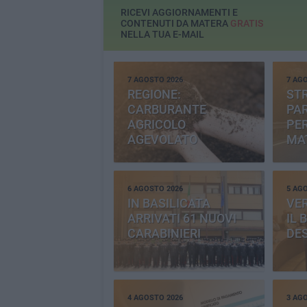
RICEVI AGGIORNAMENTI E
CONTENUTI DA MATERA
GRATIS
NELLA TUA E-MAIL
7 AGOSTO 2026
7 AG
REGIONE:
STR
CARBURANTE
PAR
AGRICOLO
PER
AGEVOLATO
MA
6 AGOSTO 2026
5 AG
IN BASILICATA
VE
ARRIVATI 61 NUOVI
IL 
CARABINIERI
DE
4 AGOSTO 2026
3 AG