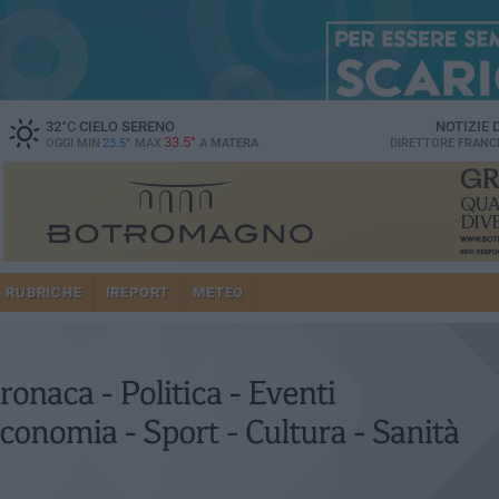
32
°C
CIELO SERENO
NOTIZIE
33.5°
OGGI MIN
23.5°
MAX
A
MATERA
DIRETTORE
FRANC
RUBRICHE
IREPORT
METEO