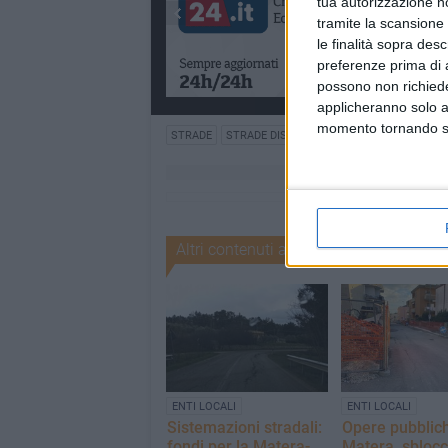
tua autorizzazione no
tramite la scansione 
le finalità sopra des
preferenze prima di 
possono non richieder
applicheranno solo a
momento tornando su 
STRADE
STRADE DISSESTATE
ZONA PAIP 2
Altri contenuti a tema
ENTI LOCALI
ENTI LOCALI
Sistemazioni stradali:
Opere pubblic
fondi per la Matera-
Matera, sblocc