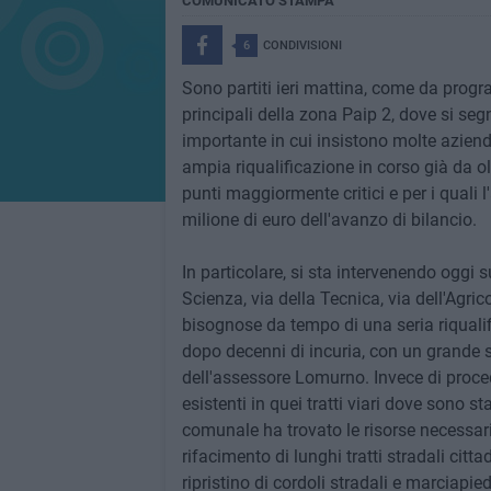
COMUNICATO STAMPA
6
CONDIVISIONI
Sono partiti ieri mattina, come da program
principali della zona Paip 2, dove si segn
importante in cui insistono molte aziende
ampia riqualificazione in corso già da olt
punti maggiormente critici e per i quali
milione di euro dell'avanzo di bilancio.
In particolare, si sta intervenendo oggi s
Scienza, via della Tecnica, via dell'Agrico
bisognose da tempo di una seria riqualifi
dopo decenni di incuria, con un grande sf
dell'assessore Lomurno. Invece di proced
esistenti in quei tratti viari dove sono st
comunale ha trovato le risorse necessarie
rifacimento di lunghi tratti stradali citta
ripristino di cordoli stradali e marciapied