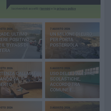
Iscrivendoti accetti i
termini
e la
privacy policy
OSTO 2026
7 AGOSTO 2026
ADE: ULTIMO
UN MILIONE DI EURO
ERE POSITIVO
PER PORTA
 IL BYPASS DI
POSTERGOLA
TERA
OSTO 2026
5 AGOSTO 2026
RTENZA CALLMAT,
USO DELLE PALESTRE
BANDO VA
SCOLASTICHE,
SERTO
ACCORDO TRA
COMUNE E
PROVINCIA
OSTO 2026
3 AGOSTO 2026