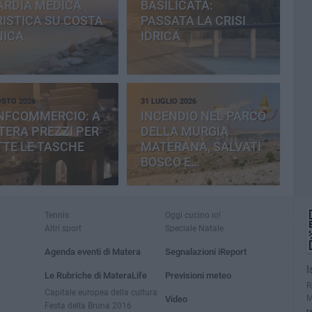
ARDIA MEDICA
BASILICATA:
ISTICA SU COSTA
PASSATA LA CRISI
NICA
IDRICA
OSTO 2026
31 LUGLIO 2026
NFCOMMERCIO: A
INCENDIO NEL PARCO
ERA PREZZI PER
DELLA MURGIA
TE LE TASCHE
MATERANA, SALVATI
BOSCO E
CEMENTERIA
Tennis
Oggi cucino io!
Altri sport
Speciale Natale
Agenda eventi di Matera
Segnalazioni iReport
I
Le Rubriche di MateraLife
Previsioni meteo
R
Capitale europea della cultura
M
Video
Festa della Bruna 2016
t