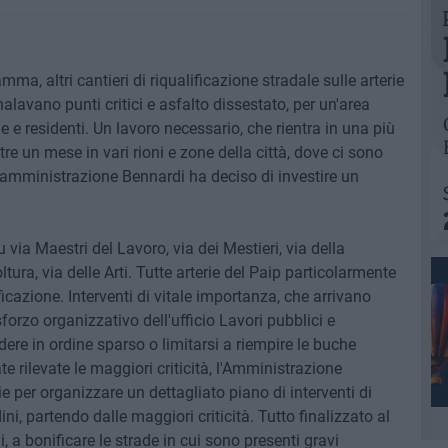
ma, altri cantieri di riqualificazione stradale sulle arterie
alavano punti critici e asfalto dissestato, per un'area
 e residenti. Un lavoro necessario, che rientra in una più
re un mese in vari rioni e zone della città, dove ci sono
 l'amministrazione Bennardi ha deciso di investire un
u via Maestri del Lavoro, via dei Mestieri, via della
ltura, via delle Arti. Tutte arterie del Paip particolarmente
cazione. Interventi di vitale importanza, che arrivano
orzo organizzativo dell'ufficio Lavori pubblici e
ere in ordine sparso o limitarsi a riempire le buche
ate rilevate le maggiori criticità, l'Amministrazione
 per organizzare un dettagliato piano di interventi di
dini, partendo dalle maggiori criticità. Tutto finalizzato al
i, a bonificare le strade in cui sono presenti gravi