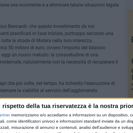
ione ove occorrente e a eliminare talune situazioni legate
ico Bennardi- che questo investimento da noi
enti pianificati in fase iniziale, purtroppo secondo una
e tutte le strade di Matera nella loro interezza,
ca 50 milioni di euro, ovvero l'importo del bilancio
e oggi un nuovo metodo: la consuetudine di una
dernate, naturalmente con la necessità di recuperare il
i che più volte, nel tempo, ha richiesto l'esecuzione di
istemare la viabilità al servizio dell'agglomerato
l rispetto della tua riservatezza è la nostra prior
artner
memorizziamo e/o accediamo a informazioni su un dispositivo, c
ali, come identificatori univoci e informazioni standard inviate da un di
zzati, misurazione di annunci e contenuti, analisi dell'audience e svilupp