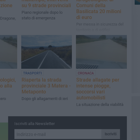
azione
su 9 strade provinciali
Comuni della
Basilicata 20 milioni
Piano regionale dopo lo
di euro
stato di emergenza
 Dragone,
Per messa in sicurezza del
territorio e di edifici
TRASPORTI
CRONACA
ologici,
Riaperta la strada
Strade allagate per
o alla
provinciale 3 Matera -
intense piogge,
Metaponto
soccorsi vari
automobilisti
tero
Dopo gli allagamenti di ieri
La situazione della viabilità
Iscriviti alla Newsletter
Iscriviti