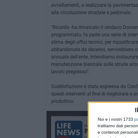
avvallamenti, a realizzare la pavimentaz
alla circolazione stradale e pedonale.
"Ricordo -ha rimarcato il sindaco Domen
programmato, fa parte una serie di interv
stima degli uffici tecnici, per riqualificar
abbandonate da decenni, servirebbero cir
annuale dell'ente. Intendiamo instaurar
manutenzione biennale sulle strade ammo
lavoro pregresso".
Soddisfazione è stata espressa da Confap
questi interventi al fine di migliorare e s
produttivo.
I
Noi e i nostri 1733
p
trattiamo dati person
e contenuti personali