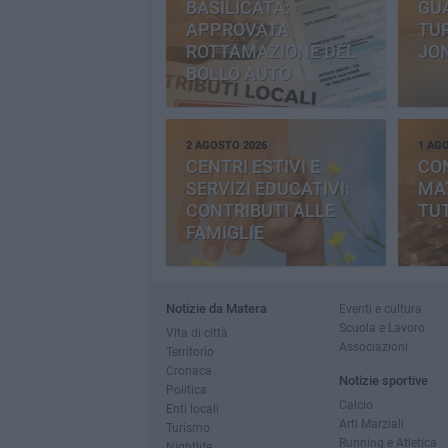
BASILICATA:
GU
APPROVATA
TUR
ROTTAMAZIONE DEL
JO
BOLLO AUTO
2 AGOSTO 2026
1 AG
CENTRI ESTIVI E
CO
SERVIZI EDUCATIVI:
MAT
CONTRIBUTI ALLE
TUT
FAMIGLIE
Notizie da Matera
Eventi e cultura
Scuola e Lavoro
Vita di città
Associazioni
Territorio
Cronaca
Notizie sportive
Politica
Calcio
Enti locali
Arti Marziali
Turismo
Running e Atletica
Nightlife