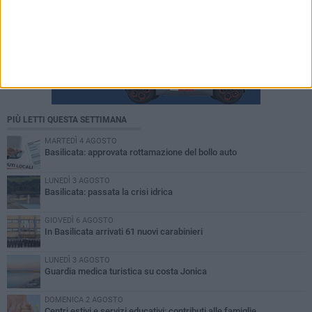
PIÙ LETTI QUESTA SETTIMANA
MARTEDÌ 4 AGOSTO
Basilicata: approvata rottamazione del bollo auto
LUNEDÌ 3 AGOSTO
Basilicata: passata la crisi idrica
GIOVEDÌ 6 AGOSTO
In Basilicata arrivati 61 nuovi carabinieri
LUNEDÌ 3 AGOSTO
Guardia medica turistica su costa Jonica
DOMENICA 2 AGOSTO
Centri estivi e servizi educativi: contributi alle famiglie