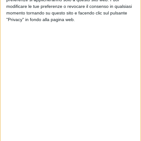
Diversi i ponti annunciati: sabato 25 Aprile, venerdì 1 Maggio
modificare le tue preferenze o revocare il consenso in qualsiasi
che comprenderà anche il 2, e l'1 e il 2 Giugno,
momento tornando su questo sito e facendo clic sul pulsante
rispettivamente lunedì e martedì.
"Privacy" in fondo alla pagina web.
La giunta regionale sottolinea che, sulla base delle
comprovate esigenze, le singole istituzioni scolastiche
autonome, d'intesa con gli Enti erogatori dei servizi
scolastici, possono anticipare la data di inizio delle attività
didattiche non prima del giorno giovedì 11 Settembre 2014.
Si stabilisce, inoltre, che il calendario scolastico 2014/2015
prevede complessivamente 208 giorni utili di lezione per la
scuola primaria e secondaria, e 224 per la scuola
dell'infanzia, che si riducono rispettivamente a 207 e 223
nell'ipotesi che la ricorrenza del Santo Patrono cada un
giorno in cui siano previste lezioni, dei quali non meno di
200 giorni vincolati a lezione.
Infine, la giunta dispone che le istituzioni scolastiche,
nell'esercizio della propria autonomia, definiscono gli
eventuali adattamenti del proprio calendario scolastico