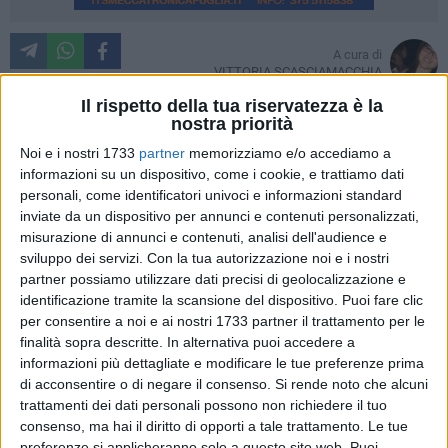
A cura di
VITTORIA SCASCIAMACCHIA
Il rispetto della tua riservatezza è la
Emanate dalla giunta regionale della Basilicata le
nostra priorità
disposizioni riguardanti il calendario scolastico del nuovo
Noi e i nostri 1733
partner
memorizziamo e/o accediamo a
anno 2014/2015.
informazioni su un dispositivo, come i cookie, e trattiamo dati
personali, come identificatori univoci e informazioni standard
Le attività avranno inizio il 15 Settembre 2014 e
inviate da un dispositivo per annunci e contenuti personalizzati,
termineranno l'11 Giugno 2015 per scuola primaria e
misurazione di annunci e contenuti, analisi dell'audience e
secondaria; la scuola dell'infanzia dovrà, invece, attendere il
sviluppo dei servizi.
Con la tua autorizzazione noi e i nostri
partner possiamo utilizzare dati precisi di geolocalizzazione e
30 Giugno per poter andare in vacanza.
identificazione tramite la scansione del dispositivo. Puoi fare clic
Niente scuola nei giorni dedicati alle festività nazionali: l'1 e
per consentire a noi e ai nostri 1733 partner il trattamento per le
il 2 Novembre, l'8 Dicembre e, naturalmente, le domeniche.
finalità sopra descritte. In alternativa puoi accedere a
Le vacanze di Natale sono previste dal 24 Dicembre 2014 al
informazioni più dettagliate e modificare le tue preferenze prima
6 Gennaio 2015 per rientrare a scuola mercoledì 7. Vacanze
di acconsentire o di negare il consenso.
Si rende noto che alcuni
lunghe anche per celebrare la Pasqua, la scuola si fermerà
trattamenti dei dati personali possono non richiedere il tuo
dal 2 al 7 aprile 2015.
consenso, ma hai il diritto di opporti a tale trattamento. Le tue
preferenze si applicheranno solo a questo sito web. Puoi