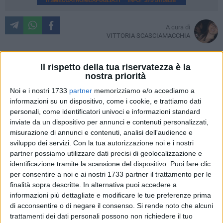
A cura di
VITTORIA SCASCIAMACCHIA
C'è tempo fino al 28 Novembre per la presentazione delle
Il rispetto della tua riservatezza è la
domande relative all'avviso pubblico "Scuola InnovAttiva -
nostra priorità
Progetti innovativi per Istituti Comprensivi e reti di Istituzioni
Noi e i nostri 1733
partner
memorizziamo e/o accediamo a
Scolastiche". Un bando emanato dalla Regione Basilicata
informazioni su un dispositivo, come i cookie, e trattiamo dati
per favorire lo sviluppo di progetti ad alto contenuto
personali, come identificatori univoci e informazioni standard
d'innovazione che contribuiscano alla crescita qualitativa
inviate da un dispositivo per annunci e contenuti personalizzati,
dell'offerta formativa e didattica rivolto agli istituti scolastici
misurazione di annunci e contenuti, analisi dell'audience e
statali di ogni ordine e grado operanti sul territorio regionale.
sviluppo dei servizi.
Con la tua autorizzazione noi e i nostri
partner possiamo utilizzare dati precisi di geolocalizzazione e
Attraverso quest'iniziativa l'Amministrazione punta a
identificazione tramite la scansione del dispositivo. Puoi fare clic
per consentire a noi e ai nostri 1733 partner il trattamento per le
diffondere pratiche didattiche che possano diventare
finalità sopra descritte. In alternativa puoi accedere a
progetti pilota e consentire una riorganizzazione dell'intera
informazioni più dettagliate e modificare le tue preferenze prima
filiera istruzione-formazione-lavoro della Regione Basilicata.
di acconsentire o di negare il consenso.
Si rende noto che alcuni
In particolare il bando intende stimolare iniziative che
trattamenti dei dati personali possono non richiedere il tuo