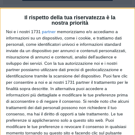
3
Il rispetto della tua riservatezza è la
nostra priorità
Si sono conclusi oggi pomeriggio i lavori di manutenzione
Noi e i nostri 1731
partner
memorizziamo e/o accediamo a
programmata in corso nella "canna" in direzione Potenza
informazioni su un dispositivo, come i cookie, e trattiamo dati
della galleria 'Carvotto', al km 28,104 della strada statale 407
personali, come identificatori univoci e informazioni standard
"Basentana", tra i territori comunali di Accettura e Calciano,
inviate da un dispositivo per annunci e contenuti personalizzati,
in provincia di Matera. Con la conclusione delle attività è
misurazione di annunci e contenuti, analisi dell'audience e
stato possibile ripristinare a piena carreggiata la circolazione
sviluppo dei servizi.
Con la tua autorizzazione noi e i nostri
nella canna del tunnel in direzione di Potenza; al contempo è
partner possiamo utilizzare dati precisi di geolocalizzazione e
stato rimosso lo scambio di carreggiata attivo nella canna
identificazione tramite la scansione del dispositivo. Puoi fare clic
per consentire a noi e ai nostri 1731 partner il trattamento per le
del tunnel in direzione Metaponto. In tale direzione, per
finalità sopra descritte. In alternativa puoi accedere a
ragioni tecniche, fino ai primi giorni della prossima
informazioni più dettagliate e modificare le tue preferenze prima
settimana resterà attivo il restringimento della carreggiata.
di acconsentire o di negare il consenso.
Si rende noto che alcuni
trattamenti dei dati personali possono non richiedere il tuo
I lavori nella galleria 'Carvotto' sono iniziati nella primavera
consenso, ma hai il diritto di opporti a tale trattamento. Le tue
2025 ma era chiusa dalla fine del 2022 a causa dell'incendio
preferenze si applicheranno solo a questo sito web. Puoi
di un camion che aveva causato danni alle strutture ed agli
modificare le tue preferenze o revocare il consenso in qualsiasi
momento tornando su questo sito e facendo clic sul pulsante
impianti. Nel dettaglio, l'intervento eseguito, per un