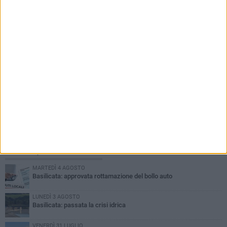
PIÙ LETTI QUESTA SETTIMANA
MARTEDÌ 4 AGOSTO
Basilicata: approvata rottamazione del bollo auto
LUNEDÌ 3 AGOSTO
Basilicata: passata la crisi idrica
VENERDÌ 31 LUGLIO