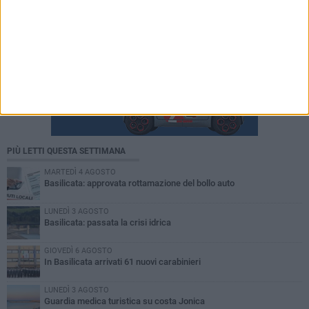
PIÙ LETTI QUESTA SETTIMANA
MARTEDÌ 4 AGOSTO
Basilicata: approvata rottamazione del bollo auto
LUNEDÌ 3 AGOSTO
Basilicata: passata la crisi idrica
GIOVEDÌ 6 AGOSTO
In Basilicata arrivati 61 nuovi carabinieri
LUNEDÌ 3 AGOSTO
Guardia medica turistica su costa Jonica