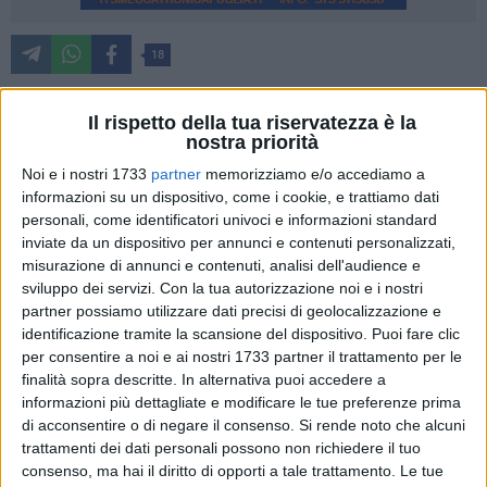
18
Il futuro del Superbonus e l'opportunità della cessione dei
Il rispetto della tua riservatezza è la
crediti saranno i temi centrali del convegno organizzato dal
nostra priorità
Movimento 5 Stelle Matera e in programma sabato 25
marzo 2023 alle ore 10.30 presso l'MH Matera Hotel.
Noi e i nostri 1733
partner
memorizziamo e/o accediamo a
informazioni su un dispositivo, come i cookie, e trattiamo dati
L'incontro vedrà la partecipazione nella Città dei Sassi del
personali, come identificatori univoci e informazioni standard
Presidente Giuseppe Conte.
inviate da un dispositivo per annunci e contenuti personalizzati,
misurazione di annunci e contenuti, analisi dell'audience e
Il nuovo corso del Movimento fa del confronto con tutte le
sviluppo dei servizi.
Con la tua autorizzazione noi e i nostri
parti sociali il punto di riferimento per la definizione delle
partner possiamo utilizzare dati precisi di geolocalizzazione e
politiche di gestione della cosa pubblica e di sviluppo dei
identificazione tramite la scansione del dispositivo. Puoi fare clic
territori. Il convegno, che sarà moderato dal capogruppo in
per consentire a noi e ai nostri 1733 partner il trattamento per le
finalità sopra descritte. In alternativa puoi accedere a
Consiglio Comunale Francesco Salvatore, vedrà la presenza
informazioni più dettagliate e modificare le tue preferenze prima
dei parlamentari pentastellati lucani, dei rappresentanti
di acconsentire o di negare il consenso.
Si rende noto che alcuni
territoriali e delle associazioni di categoria. Domenico
trattamenti dei dati personali possono non richiedere il tuo
Bennardi, naturale padrone di casa introduce l'incontro con
consenso, ma hai il diritto di opporti a tale trattamento. Le tue