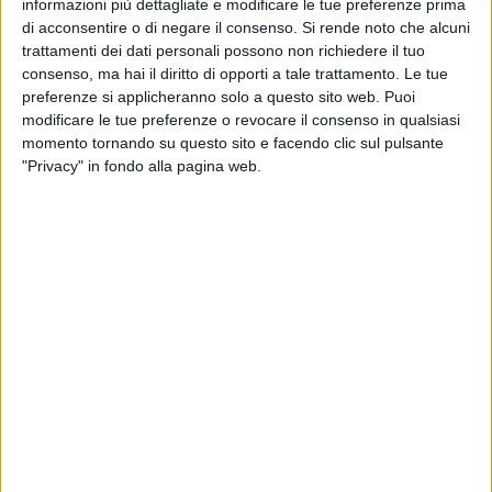
informazioni più dettagliate e modificare le tue preferenze prima
di acconsentire o di negare il consenso.
Si rende noto che alcuni
"Stiamo regolamentando – afferma Rondinone, presidente
trattamenti dei dati personali possono non richiedere il tuo
della commissione ambiente - un aspetto che ci interessa da
consenso, ma hai il diritto di opporti a tale trattamento. Le tue
preferenze si applicheranno solo a questo sito web. Puoi
vicino, il benessere degli animali. Il significato
modificare le tue preferenze o revocare il consenso in qualsiasi
dell'espressione 'benessere degli animali' ha diverse
momento tornando su questo sito e facendo clic sul pulsante
sfaccettature: non riguarda solo la salute, ma anche il
"Privacy" in fondo alla pagina web.
benessere psicologico per tutte le specie, nei diversi
ambienti". L'ordine del giorno, licenziato in prima battuta
dalla commissione specifica sul tema, "è il format del
regolamento Anci nazionale che tutti i comuni stanno
cercando di adottare". E continua: "In Basilicata non esiste
un regolamento all'avanguardia come questo, comprensivo
della disciplina normativa nazionale e regionale".
Nel corso dell'assise consiliare si è tenuta una disputa,
anche qui di carattere prettamente tecnico,
sull'emendamento in merito all'affido dei cani. Una piccola
querelle che non ha di fatto modificato sostanzialmente il