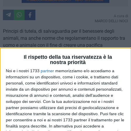
A cura di
MARCO DELLI NOCI
Principi di tutela, di salvaguardia per il benessere degli
animali, ma anche norme che regolamentano il rapporto tra
uomo e animale con il fine di creare una pacifica
convivenza. Questo è il regolamento approvato all'unanimità
Il rispetto della tua riservatezza è la
dal consiglio comunale di Matera.
nostra priorità
Noi e i nostri 1733
partner
memorizziamo e/o accediamo a
Una seduta consiliare fiume, quella che si è tenuta nella sala
informazioni su un dispositivo, come i cookie, e trattiamo dati
"Pasolini" di via Sallustio, contraddistinta da lungaggini e
personali, come identificatori univoci e informazioni standard
sospensioni di carattere tecnico riguardanti gli articoli
inviate da un dispositivo per annunci e contenuti personalizzati,
compresi nel regolamento per la tutela e il benessere degli
misurazione di annunci e contenuti, analisi dell'audience e
animali. Nonostante tutto, la promotrice del primo ordine del
sviluppo dei servizi.
Con la tua autorizzazione noi e i nostri
partner possiamo utilizzare dati precisi di geolocalizzazione e
giorno, Brunella Rondinone, ha avuto modo di illustrare il
identificazione tramite la scansione del dispositivo. Puoi fare clic
regolamento con diverse proposte di emendamenti, a
per consentire a noi e ai nostri 1733 partner il trattamento per le
seguito anche di valutazioni dell'Azienda Sanitaria di
finalità sopra descritte. In alternativa puoi accedere a
Matera.