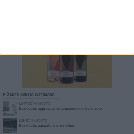
PIÙ LETTI QUESTA SETTIMANA
MARTEDÌ 4 AGOSTO
Basilicata: approvata rottamazione del bollo auto
LUNEDÌ 3 AGOSTO
Basilicata: passata la crisi idrica