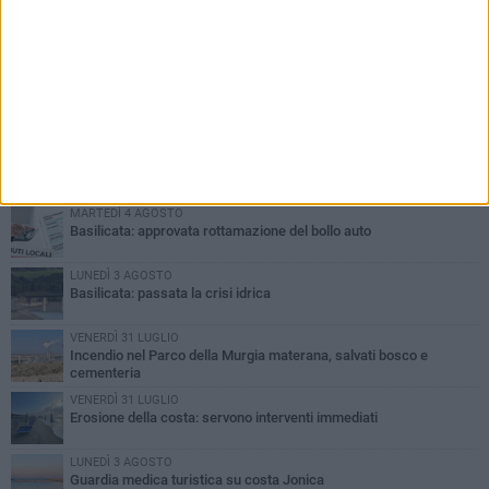
PIÙ LETTI QUESTA SETTIMANA
MARTEDÌ 4 AGOSTO
Basilicata: approvata rottamazione del bollo auto
LUNEDÌ 3 AGOSTO
Basilicata: passata la crisi idrica
VENERDÌ 31 LUGLIO
Incendio nel Parco della Murgia materana, salvati bosco e
cementeria
VENERDÌ 31 LUGLIO
Erosione della costa: servono interventi immediati
LUNEDÌ 3 AGOSTO
Guardia medica turistica su costa Jonica