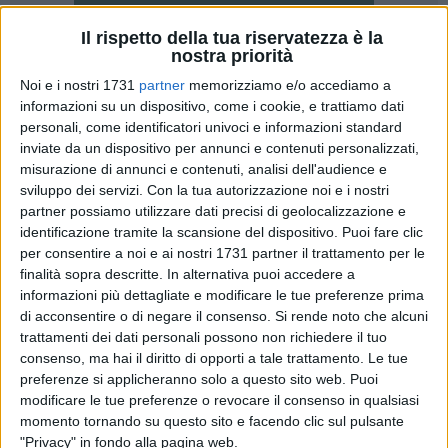
Il rispetto della tua riservatezza è la
22
nostra priorità
Noi e i nostri 1731
partner
memorizziamo e/o accediamo a
A Matera è iniziata una grande estate di concerti. Grazie alla
informazioni su un dispositivo, come i cookie, e trattiamo dati
disponibilità di luoghi di ampia capienza, come la Cava del
personali, come identificatori univoci e informazioni standard
sole per il Sonic Park, e di luoghi suggestivi come il Castello
inviate da un dispositivo per annunci e contenuti personalizzati,
Tramontano, sono organizzate rassegna con nomi di
misurazione di annunci e contenuti, analisi dell'audience e
risonanza internazionale.
sviluppo dei servizi.
Con la tua autorizzazione noi e i nostri
partner possiamo utilizzare dati precisi di geolocalizzazione e
identificazione tramite la scansione del dispositivo. Puoi fare clic
L'altra sera Giorgia ha incantato il pubblico che ha gremito
per consentire a noi e ai nostri 1731 partner il trattamento per le
l'area antistante il Castello Tramontano, nell'ambito
finalità sopra descritte. In alternativa puoi accedere a
dell'Oversound Festival. Oggi, inoltre, parte il Sonic Park.
informazioni più dettagliate e modificare le tue preferenze prima
di acconsentire o di negare il consenso.
Si rende noto che alcuni
"Oversound, Sonic Park, Estati d'Animo, Matera Festival,
trattamenti dei dati personali possono non richiedere il tuo
Piccolo Festival delle Arti, Prospettive Music Festival e molto
consenso, ma hai il diritto di opporti a tale trattamento. Le tue
altro... ce n'è per tutti i gusti. Entra così nel vivo la nostra
preferenze si applicheranno solo a questo sito web. Puoi
modificare le tue preferenze o revocare il consenso in qualsiasi
estate materana!", sottolinea l'assessore alla cultura Tiziana
momento tornando su questo sito e facendo clic sul pulsante
D'Oppido, dopo il concerto di Giorgia che ha mandato il
"Privacy" in fondo alla pagina web.