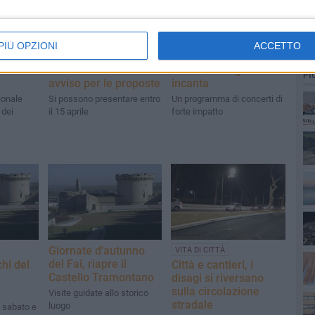
PIÙ OPZIONI
ACCETTO
ontano
Manifestazioni estive
Una grande estate per
te
nel Parco del Castello:
Matera. Giorgia
PI
avviso per le proposte
incanta
ionale
Si possono presentare entro
Un programma di concerti di
 dei
il 15 aprile
forte impatto
Giornate d'autunno
VITA DI CITTÀ
del Fai, riapre il
hi del
Città e cantieri, i
Castello Tramontano
disagi si riversano
sulla circolazione
Visite guidate allo storico
stradale
luogo
e sabato e