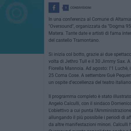
9
CONDIVISIONI
In una conferenza al Comune di Altamura
"Oversound", organizzata da "Dogma 95"
Matera. Tante date e artisti di fama inte
del castello Tramontano.
Si inizia col botto, grazie ai due spettac
volta di Jethro Tull e il 30 Jimmy Sax. A lu
Fiorella Mannoia. Ad agosto: l'1 Luchè, i
25 Coma Cose. A settembre Guè Pequeno
un ospite d'eccellenza del teatro italiano
Il programma completo è stato illustra
Angelo Calculli, con il sindaco Domenico
L'obiettivo a cui punta l'Amministrazione
allungando il più possibile i periodi di a
da altre manifestazioni minori. Calculli 