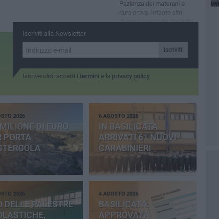
Pazienza dei materani a
dura prova. Intanto altri
divieti al parco del Castello
per evento "Circus+"
Iscriviti alla Newsletter
Iscriviti
Iscrivendoti accetti i
termini
e la
privacy policy
OSTO 2026
6 AGOSTO 2026
MILIONE DI EURO
IN BASILICATA
R PORTA
ARRIVATI 61 NUOVI
STERGOLA
CARABINIERI
OSTO 2026
4 AGOSTO 2026
 DELLE PALESTRE
BASILICATA:
OLASTICHE,
APPROVATA