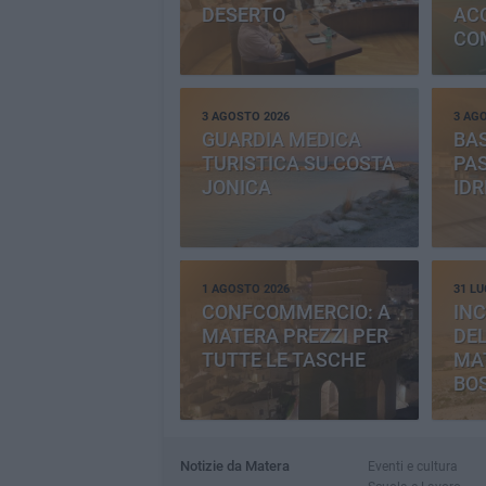
DESERTO
AC
CO
PR
3 AGOSTO 2026
3 AG
GUARDIA MEDICA
BAS
TURISTICA SU COSTA
PAS
JONICA
IDR
1 AGOSTO 2026
31 LU
CONFCOMMERCIO: A
INC
MATERA PREZZI PER
DE
TUTTE LE TASCHE
MA
BO
CE
Notizie da Matera
Eventi e cultura