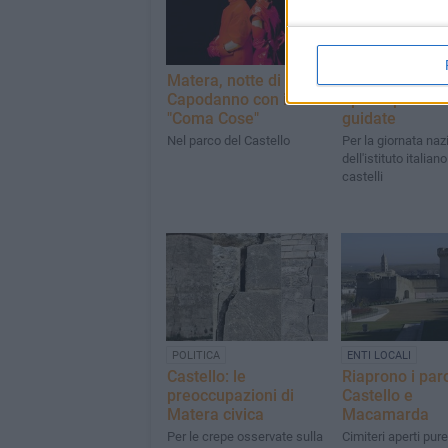
Matera, notte di
Castello Tram
Capodanno con i
aperto per visi
"Coma Cose"
guidate
Nel parco del Castello
Per la giornata naz
dell'istituto italiano
castelli
POLITICA
ENTI LOCALI
Castello: le
Riaprono i parc
preoccupazioni di
Castello e
Matera civica
Macamarda
Per le crepe osservate sulla
Cimiteri aperti pur