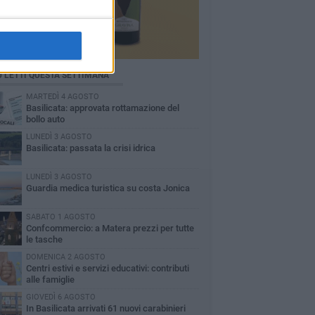
Ù LETTI QUESTA SETTIMANA
MARTEDÌ 4 AGOSTO
Basilicata: approvata rottamazione del
bollo auto
LUNEDÌ 3 AGOSTO
Basilicata: passata la crisi idrica
LUNEDÌ 3 AGOSTO
Guardia medica turistica su costa Jonica
SABATO 1 AGOSTO
Confcommercio: a Matera prezzi per tutte
le tasche
DOMENICA 2 AGOSTO
Centri estivi e servizi educativi: contributi
alle famiglie
GIOVEDÌ 6 AGOSTO
In Basilicata arrivati 61 nuovi carabinieri