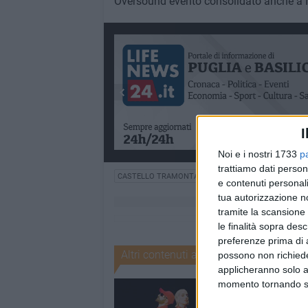
Oversound evento consolidato anche a M
I
Noi e i nostri 1733
p
trattiamo dati person
CASTELLO TRAMONTANO
e contenuti personali
tua autorizzazione no
tramite la scansione 
le finalità sopra des
preferenze prima di 
Altri contenuti a tema
possono non richieder
applicheranno solo a
momento tornando su 