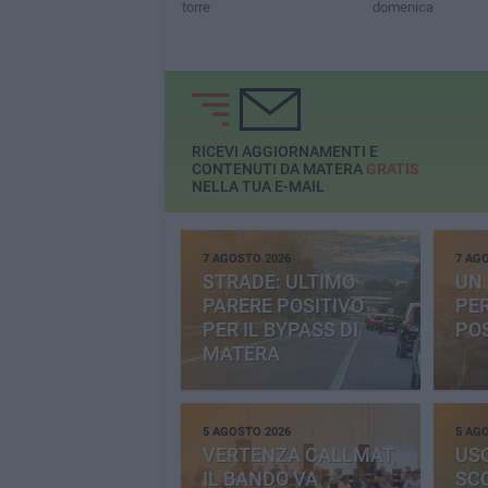
torre
domenica
RICEVI AGGIORNAMENTI E
CONTENUTI DA MATERA
GRATIS
NELLA TUA E-MAIL
7 AGOSTO 2026
7 AG
STRADE: ULTIMO
UN 
PARERE POSITIVO
PE
PER IL BYPASS DI
PO
MATERA
5 AGOSTO 2026
5 AG
VERTENZA CALLMAT,
USO
IL BANDO VA
SC