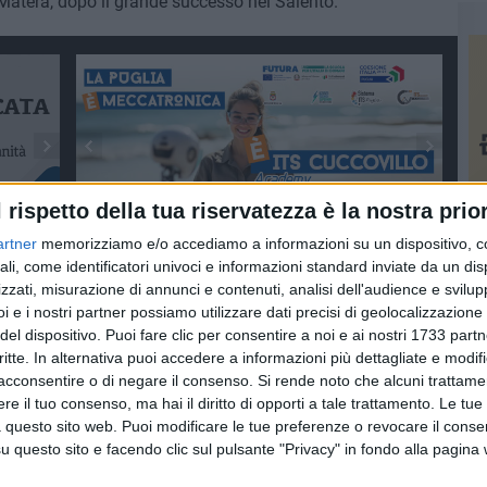
atera, dopo il grande successo nel Salento.
l rispetto della tua riservatezza è la nostra prior
artner
memorizziamo e/o accediamo a informazioni su un dispositivo, c
ali, come identificatori univoci e informazioni standard inviate da un di
zzati, misurazione di annunci e contenuti, analisi dell'audience e svilupp
i e i nostri partner possiamo utilizzare dati precisi di geolocalizzazione 
del dispositivo. Puoi fare clic per consentire a noi e ai nostri 1733 partn
critte. In alternativa puoi accedere a informazioni più dettagliate e modif
acconsentire o di negare il consenso.
Si rende noto che alcuni trattamen
e il tuo consenso, ma hai il diritto di opporti a tale trattamento. Le tue
 questo sito web. Puoi modificare le tue preferenze o revocare il conse
questo sito e facendo clic sul pulsante "Privacy" in fondo alla pagina