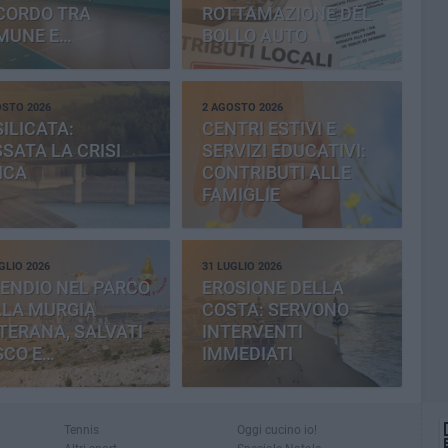
CORDO TRA
ROTTAMAZIONE DEL
MUNE E
BOLLO AUTO
OVINCIA
OSTO 2026
2 AGOSTO 2026
ILICATA:
CENTRI ESTIVI E
SATA LA CRISI
SERVIZI EDUCATIVI:
ICA
CONTRIBUTI ALLE
FAMIGLIE
GLIO 2026
31 LUGLIO 2026
ENDIO NEL PARCO
EROSIONE DELLA
LLA MURGIA
COSTA: SERVONO
TERANA, SALVATI
INTERVENTI
SCO E
IMMEDIATI
MENTERIA
Tennis
Oggi cucino io!