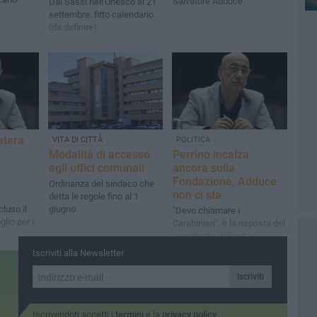
Salvatore Adduce
Dai Sassi nell'Unesco al 21
settembre, fitto calendario
(da definire)
atera
POLITICA
VITA DI CITTÀ
Perrino incalza
Modalità di accesso
ancora sulla
agli uffici comunali
Fondazione, Adduce
Ordinanza del sindaco che
non ci sta
detta le regole fino al 1
luso il
giugno
"Devo chiamare i
lio per i
Carabinieri", è la risposta del
presidente dell'ente
Iscriviti alla Newsletter
Iscriviti
Iscrivendoti accetti i
termini
e la
privacy policy