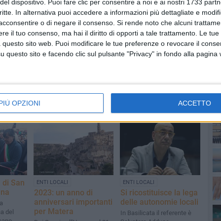
del dispositivo. Puoi fare clic per consentire a noi e ai nostri 1733 partn
critte. In alternativa puoi accedere a informazioni più dettagliate e modif
acconsentire o di negare il consenso.
Si rende noto che alcuni trattamen
e il tuo consenso, ma hai il diritto di opporti a tale trattamento. Le tue
 questo sito web. Puoi modificare le tue preferenze o revocare il conse
COMUNE DI GRAVINA
PI
questo sito e facendo clic sul pulsante "Privacy" in fondo alla pagina
PIÙ OPZIONI
ACCETTO
a di San
ENTI LOCALI
ENTI LOCALI
ina
2023: un anno di
Si ricostituisce la lega
anniversari importanti
delle autonomie locali
la
per Matera
a del
In Basilicata il referente è
ucano