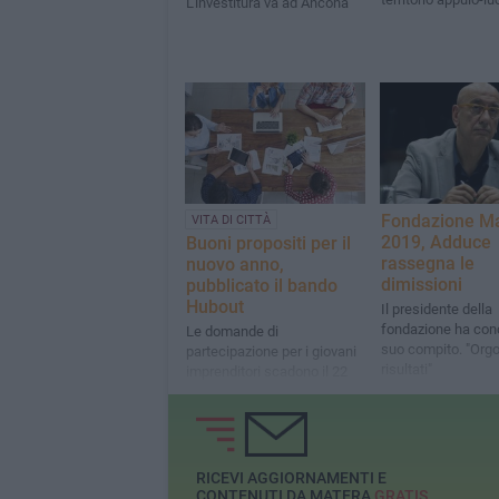
L’investitura va ad Ancona
Fondazione M
VITA DI CITTÀ
2019, Adduce
Buoni propositi per il
rassegna le
nuovo anno,
dimissioni
pubblicato il bando
Hubout
Il presidente della
fondazione ha conc
Le domande di
suo compito. "Orgog
partecipazione per i giovani
risultati"
imprenditori scadono il 22
gennaio
RICEVI AGGIORNAMENTI E
CONTENUTI DA MATERA
GRATIS