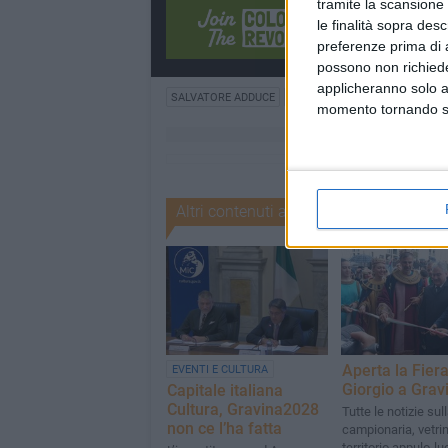
tramite la scansione 
le finalità sopra des
preferenze prima di 
possono non richieder
applicheranno solo a
SALVATORE ADDUCE
RICONOSCIMENTO UNESCO
momento tornando su 
Altri contenuti a tema
Aperta la Fier
EVENTI E CULTURA
Giorgio a Grav
Capitale italiana
Cultura, Gravina2028
Tutte le notizie sul
non ce l’ha fatta
campionaria, vetrin
territorio appulo-l