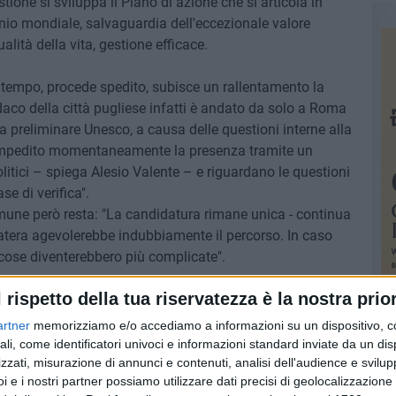
stione si sviluppa il Piano di azione che si articola in
nio mondiale, salvaguardia dell'eccezionale valore
alità della vita, gestione efficace.
 tempo, procede spedito, subisce un rallentamento la
aco della città pugliese infatti è andato da solo a Roma
ta preliminare Unesco, a causa delle questioni interne alla
mpedito momentaneamente la presenza tramite un
litici – spiega Alesio Valente – e riguardano le questioni
e di verifica".
ne però resta: "La candidatura rimane unica - continua
Matera agevolerebbe indubbiamente il percorso. In caso
 cose diventerebbero più complicate".
l rispetto della tua riservatezza è la nostra prior
artner
memorizziamo e/o accediamo a informazioni su un dispositivo, c
ali, come identificatori univoci e informazioni standard inviate da un di
zzati, misurazione di annunci e contenuti, analisi dell'audience e svilupp
i e i nostri partner possiamo utilizzare dati precisi di geolocalizzazione 