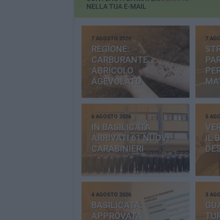
NELLA TUA E-MAIL
7 AGOSTO 2026
7 AG
REGIONE:
STR
CARBURANTE
PAR
AGRICOLO
PER
AGEVOLATO
MA
6 AGOSTO 2026
5 AG
IN BASILICATA
VE
ARRIVATI 61 NUOVI
IL 
CARABINIERI
DE
4 AGOSTO 2026
3 AG
BASILICATA:
GU
APPROVATA
TUR