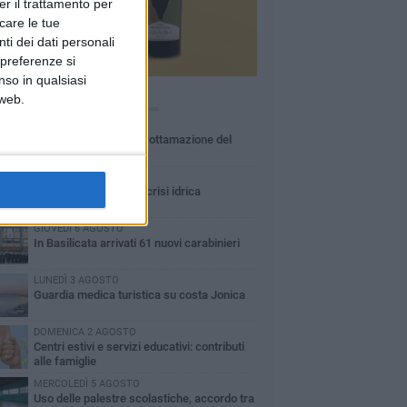
er il trattamento per
icare le tue
ti dei dati personali
 preferenze si
nso in qualsiasi
Ù LETTI QUESTA SETTIMANA
 web.
MARTEDÌ 4 AGOSTO
Basilicata: approvata rottamazione del
bollo auto
LUNEDÌ 3 AGOSTO
Basilicata: passata la crisi idrica
GIOVEDÌ 6 AGOSTO
In Basilicata arrivati 61 nuovi carabinieri
LUNEDÌ 3 AGOSTO
Guardia medica turistica su costa Jonica
DOMENICA 2 AGOSTO
Centri estivi e servizi educativi: contributi
alle famiglie
MERCOLEDÌ 5 AGOSTO
Uso delle palestre scolastiche, accordo tra