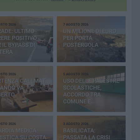
OSTO 2026
7 AGOSTO 2026
ADE: ULTIMO
UN MILIONE DI EURO
ERE POSITIVO
PER PORTA
 IL BYPASS DI
POSTERGOLA
TERA
OSTO 2026
5 AGOSTO 2026
RTENZA CALLMAT,
USO DELLE PALESTRE
BANDO VA
SCOLASTICHE,
SERTO
ACCORDO TRA
COMUNE E
PROVINCIA
OSTO 2026
3 AGOSTO 2026
ARDIA MEDICA
BASILICATA:
ISTICA SU COSTA
PASSATA LA CRISI