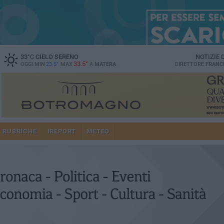
33
°C
CIELO SERENO
NOTIZIE
33.5°
OGGI MIN
23.5°
MAX
A
MATERA
DIRETTORE
FRANC
RUBRICHE
IREPORT
METEO