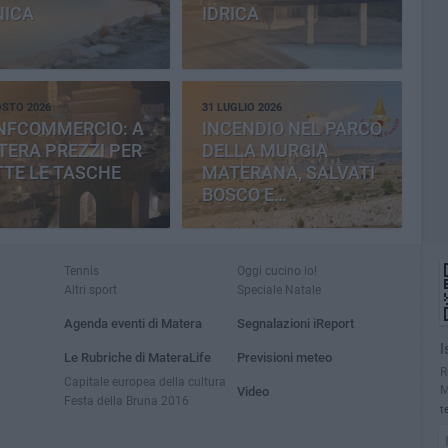
NICA
IDRICA
OSTO 2026
31 LUGLIO 2026
NFCOMMERCIO: A
INCENDIO NEL PARCO
ERA PREZZI PER
DELLA MURGIA
TE LE TASCHE
MATERANA, SALVATI
BOSCO E
CEMENTERIA
Tennis
Oggi cucino io!
Altri sport
Speciale Natale
Agenda eventi di Matera
Segnalazioni iReport
I
Le Rubriche di MateraLife
Previsioni meteo
R
Capitale europea della cultura
M
Video
Festa della Bruna 2016
t