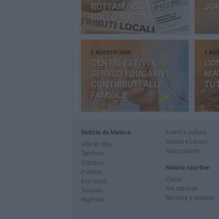
ROTTAMAZIONE DEL
JO
BOLLO AUTO
2 AGOSTO 2026
1 AG
CENTRI ESTIVI E
CO
SERVIZI EDUCATIVI:
MAT
CONTRIBUTI ALLE
TUT
FAMIGLIE
Notizie da Matera
Eventi e cultura
Scuola e Lavoro
Vita di città
Associazioni
Territorio
Cronaca
Notizie sportive
Politica
Calcio
Enti locali
Arti Marziali
Turismo
Running e Atletica
Nightlife