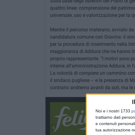
Sulla base degli obiettivi del Piano di ge
quattro linee: comprensione del patrimo
universale, uso e valorizzazione per la qu
Mentre il percorso materano, avviato da
candidatura comune con Gravina: il sind
per la procedura di inserimento nella lis
maggioranza di Adduce che ne hanno i
proprio rappresentante. "I motivi sono po
interne all'amministrazione Adduce, in fas
La volontà di compiere un cammino comu
il sindaco pugliese – e la presenza di 
contrario andremo avanti da soli, ma le
I
Noi e i nostri 1733
p
trattiamo dati person
e contenuti personali
tua autorizzazione no