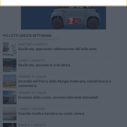
PIÙ LETTI QUESTA SETTIMANA
MARTEDÌ 4 AGOSTO
Basilicata: approvata rottamazione del bollo auto
LUNEDÌ 3 AGOSTO
Basilicata: passata la crisi idrica
VENERDÌ 31 LUGLIO
Incendio nel Parco della Murgia materana, salvati bosco e
cementeria
VENERDÌ 31 LUGLIO
Erosione della costa: servono interventi immediati
LUNEDÌ 3 AGOSTO
Guardia medica turistica su costa Jonica
SABATO 1 AGOSTO