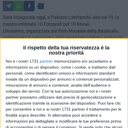
1
Sarà inaugurata oggi, a Palazzo Lanfranchi, alle ore 19, la
mostra intitolata 10 Fotografi per 10 Musei.
L'iniziativa, organizzata dal Polo Museale della Basilicata,
rappresenta il compendio delle opere fotografiche realizzate
da alcuni illustri fotografi, all'interno dell'intero circuito
Il rispetto della tua riservatezza è la
museale della Basilicata.
nostra priorità
Noi e i nostri 1731
partner
memorizziamo e/o accediamo a
La mostra apre i battenti proprio in occasione della giornata
informazioni su un dispositivo, come i cookie, e trattiamo dati
gratuita dei musei statali della Basilicata, che si tiene il 19 di
personali, come identificatori univoci e informazioni standard
ogni mese, per scandire l'avvicinamento al 2019 insieme alla
inviate da un dispositivo per annunci e contenuti personalizzati,
misurazione di annunci e contenuti, analisi dell'audience e
Fondazione Matera-Basilicata.
sviluppo dei servizi.
Con la tua autorizzazione noi e i nostri
partner possiamo utilizzare dati precisi di geolocalizzazione e
Lo spazio espositivo allestito all'interno del Palazzo
identificazione tramite la scansione del dispositivo. Puoi fare clic
Lanfranchi raccoglie tutte le opere delle mostre fotografiche
per consentire a noi e ai nostri 1731 partner il trattamento per le
del progetto "10 Fotografi per 10 Musei" (realizzato grazie al
finalità sopra descritte. In alternativa puoi accedere a
Piano dell'arte contemporanea del MiBAC), esposte dallo
informazioni più dettagliate e modificare le tue preferenze prima
scorso 19 luglio nei 10 musei del Polo Museale di Basilicata.
di acconsentire o di negare il consenso.
Si rende noto che alcuni