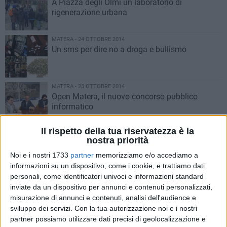
A Piazza degli Olmi un laboratorio di
rigenerazione urbana
MATERA - 24 OTTOBRE 2014
Un sms per dire no a droga e bullismo
MATERA - 23 OTTOBRE 2014
Open Matera, il nuovo concorso pubblico
informatico
Il rispetto della tua riservatezza è la
MATERA - 23 OTTOBRE 2014
nostra priorità
Trasporto pubblico, Visceglia risponde alle
istanze di B.R.I.O.
Noi e i nostri 1733
partner
memorizziamo e/o accediamo a
informazioni su un dispositivo, come i cookie, e trattiamo dati
personali, come identificatori univoci e informazioni standard
MATERA - 22 OTTOBRE 2014
inviate da un dispositivo per annunci e contenuti personalizzati,
La Nazionale Under 21 sbarca a Matera
misurazione di annunci e contenuti, analisi dell'audience e
sviluppo dei servizi.
Con la tua autorizzazione noi e i nostri
partner possiamo utilizzare dati precisi di geolocalizzazione e