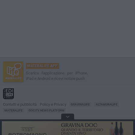
MATERALIFE APP
Scarica l'applicazione per iPhone,
iPad e Android e ricevi notizie push
Contatti e pubblicità
Policy e Privacy
GRAVINALIFE
ALTAMURALIFE
MATERALIFE
GOCITY NEWS PLATFORM
Notizie da
Matera
Direttore
Francesco Dipalo
© 2001-2026 Edilife. Tutti i diritti riservati. Nessuna parte di questo sito può
essere riprodotta senza il permesso scritto dell'editore. Tecnologia: GoCity