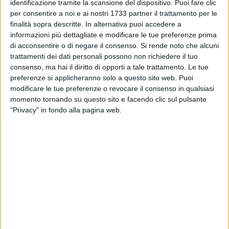
MATERA - 22 OTTOBRE 2014
identificazione tramite la scansione del dispositivo. Puoi fare clic
Fabrizio Barca a Matera per un incontro sui
per consentire a noi e ai nostri 1733 partner il trattamento per le
beni pubblici
finalità sopra descritte. In alternativa puoi accedere a
informazioni più dettagliate e modificare le tue preferenze prima
di acconsentire o di negare il consenso.
Si rende noto che alcuni
MATERA - 22 OTTOBRE 2014
trattamenti dei dati personali possono non richiedere il tuo
Lavoro, dichiarare lo stato di crisi in Basilicata
consenso, ma hai il diritto di opporti a tale trattamento. Le tue
preferenze si applicheranno solo a questo sito web. Puoi
modificare le tue preferenze o revocare il consenso in qualsiasi
MATERA - 21 OTTOBRE 2014
momento tornando su questo sito e facendo clic sul pulsante
TIM#WCAP, premiata un'azienda lucana
"Privacy" in fondo alla pagina web.
MATERA - 20 OTTOBRE 2014
Mercato di Piccianello, partono i lavori
MATERA - 20 OTTOBRE 2014
Sospensione del servizio idrico in contrada
Matinelle