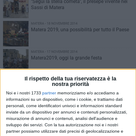
"Segui la stella cometa", il presepe vivente nei
Sassi di Matera
MATERA - 18 NOVEMBRE 2014
Matera 2019, una possibilità per tutto il Paese
MATERA - 17 NOVEMBRE 2014
Matera2019, oggi la grande festa
Il rispetto della tua riservatezza è la
MATERA - 17 NOVEMBRE 2014
nostra priorità
Allarme furti in appartamento
Noi e i nostri 1733
partner
memorizziamo e/o accediamo a
informazioni su un dispositivo, come i cookie, e trattiamo dati
personali, come identificatori univoci e informazioni standard
MATERA - 16 NOVEMBRE 2014
inviate da un dispositivo per annunci e contenuti personalizzati,
Parcheggi aree blu, il mistero si infittisce
misurazione di annunci e contenuti, analisi dell'audience e
sviluppo dei servizi.
Con la tua autorizzazione noi e i nostri
partner possiamo utilizzare dati precisi di geolocalizzazione e