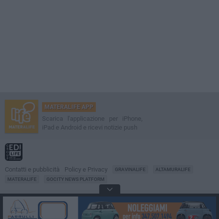
MATERALIFE APP
Scarica l'applicazione per iPhone,
iPad e Android e ricevi notizie push
Contatti e pubblicità
Policy e Privacy
GRAVINALIFE
ALTAMURALIFE
MATERALIFE
GOCITY NEWS PLATFORM
Notizie da
Matera
Direttore
Francesco Dipalo
© 2001-2026 Edilife. Tutti i diritti riservati. Nessuna parte di questo sito può
essere riprodotta senza il permesso scritto dell'editore. Tecnologia: GoCity