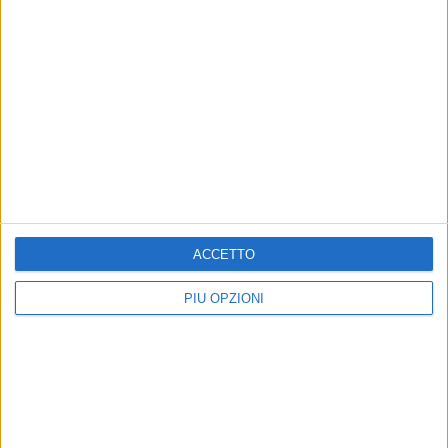
MATERA - 1 NOVEMBRE 2014
Anche Matera commemora il 2 novembre
Precedente
1
2
...
83
84
85
86
87
...
Successiva
ACCETTO
PIÙ OPZIONI