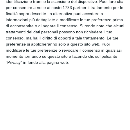
MATERA - 14 NOVEMBRE 2014
identificazione tramite la scansione del dispositivo. Puoi fare clic
Approvati i lavori di manutenzione in tre aree di
per consentire a noi e ai nostri 1733 partner il trattamento per le
Matera
finalità sopra descritte. In alternativa puoi accedere a
informazioni più dettagliate e modificare le tue preferenze prima
di acconsentire o di negare il consenso.
Si rende noto che alcuni
MATERA - 13 NOVEMBRE 2014
trattamenti dei dati personali possono non richiedere il tuo
Il Palasassi e i problemi di gestione
consenso, ma hai il diritto di opporti a tale trattamento. Le tue
preferenze si applicheranno solo a questo sito web. Puoi
modificare le tue preferenze o revocare il consenso in qualsiasi
MATERA - 13 NOVEMBRE 2014
momento tornando su questo sito e facendo clic sul pulsante
I Sassi? Un dormitorio per turisti
"Privacy" in fondo alla pagina web.
MATERA - 12 NOVEMBRE 2014
Uno sportello di ascolto per le donne vittime di
violenza
MATERA - 12 NOVEMBRE 2014
Avviate le procedure di gara per l'Auditorium
"Duni"