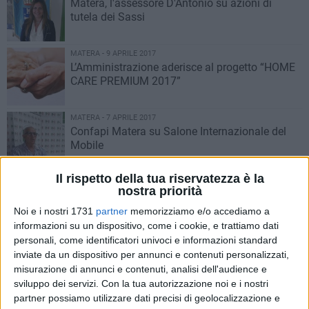
Matera, l'assessore D'Antonio su azioni di
tutela dei Sassi
MATERA - 9 APRILE 2017
L’Amministrazione aderisce al progetto “HOME
CARE PREMIUM 2017”
MATERA - 7 APRILE 2017
Confapi Matera su Salone Internazionale del
Mobile
Il rispetto della tua riservatezza è la
MATERA - 6 APRILE 2017
nostra priorità
Il sindaco interviene dopo l’incontro con la
delegazione della direzione del PD
Noi e i nostri 1731
partner
memorizziamo e/o accediamo a
informazioni su un dispositivo, come i cookie, e trattiamo dati
personali, come identificatori univoci e informazioni standard
MATERA - 6 APRILE 2017
inviate da un dispositivo per annunci e contenuti personalizzati,
Tirocinii di inclusione sociale, al via la
misurazione di annunci e contenuti, analisi dell'audience e
prossima settimana
sviluppo dei servizi.
Con la tua autorizzazione noi e i nostri
partner possiamo utilizzare dati precisi di geolocalizzazione e