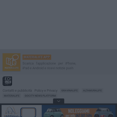
MATERALIFE APP
Scarica l'applicazione per iPhone,
iPad e Android e ricevi notizie push
Contatti e pubblicità
Policy e Privacy
GRAVINALIFE
ALTAMURALIFE
MATERALIFE
GOCITY NEWS PLATFORM
Notizie da
Matera
Direttore
Francesco Dipalo
© 2001-2026 Edilife. Tutti i diritti riservati. Nessuna parte di questo sito può
essere riprodotta senza il permesso scritto dell'editore. Tecnologia: GoCity