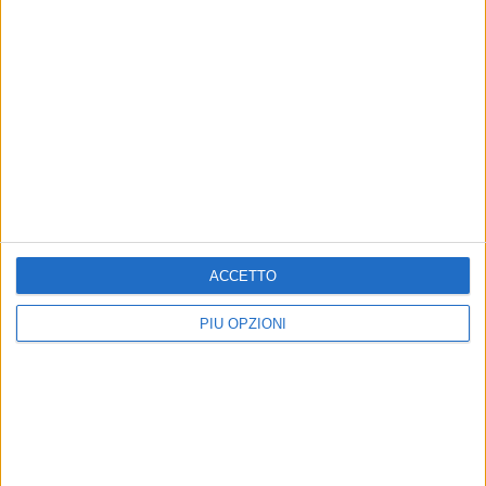
MATERA - 23 MARZO 2017
Sintesi del Consiglio comunale del 23 marzo
Precedente
1
2
...
59
60
61
62
63
...
Successiva
ACCETTO
PIÙ OPZIONI