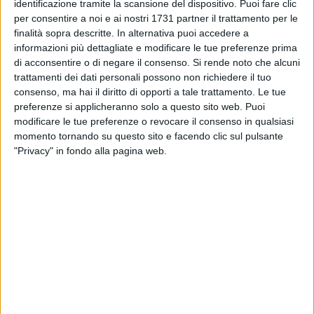
MATERA - 6 APRILE 2017
identificazione tramite la scansione del dispositivo. Puoi fare clic
Tra pochi giorni i lavori per gli interventi di
per consentire a noi e ai nostri 1731 partner il trattamento per le
adeguamento del cinema Kennedy
finalità sopra descritte. In alternativa puoi accedere a
informazioni più dettagliate e modificare le tue preferenze prima
di acconsentire o di negare il consenso.
Si rende noto che alcuni
MATERA - 1 APRILE 2017
trattamenti dei dati personali possono non richiedere il tuo
Un clima da caccia alle streghe che agita
consenso, ma hai il diritto di opporti a tale trattamento. Le tue
Palazzo di Città
preferenze si applicheranno solo a questo sito web. Puoi
modificare le tue preferenze o revocare il consenso in qualsiasi
MATERA - 31 MARZO 2017
momento tornando su questo sito e facendo clic sul pulsante
Auto elettrica realizzata da studenti
"Privacy" in fondo alla pagina web.
MATERA - 31 MARZO 2017
1
Il sindaco interviene sull'appello
dell'Arcivescovo Caiazzo
MATERA - 31 MARZO 2017
Matera, il clima politico non blocca il lavoro
dell'amministrazione