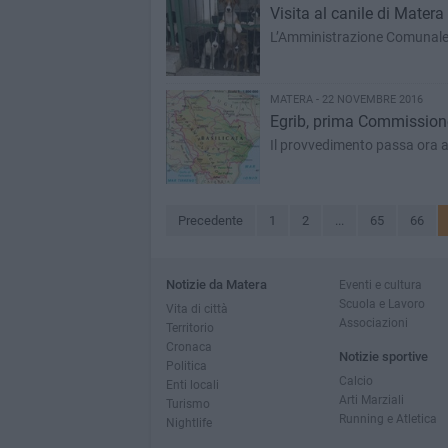
Visita al canile di Matera
L’Amministrazione Comunale d
MATERA - 22 NOVEMBRE 2016
Egrib, prima Commission
Il provvedimento passa ora al
Precedente
1
2
...
65
66
Notizie da Matera
Eventi e cultura
Scuola e Lavoro
Vita di città
Associazioni
Territorio
Cronaca
Notizie sportive
Politica
Calcio
Enti locali
Arti Marziali
Turismo
Running e Atletica
Nightlife