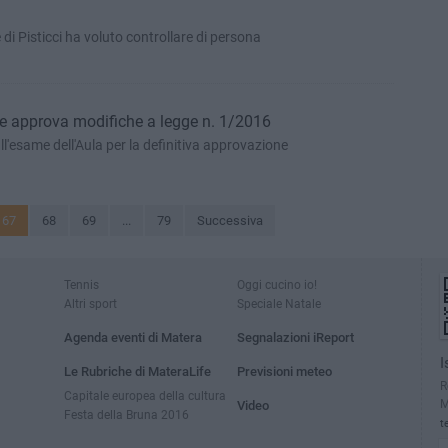
i Pisticci ha voluto controllare di persona
e approva modifiche a legge n. 1/2016
l'esame dell'Aula per la definitiva approvazione
67
68
69
...
79
Successiva
Tennis
Oggi cucino io!
Altri sport
Speciale Natale
Agenda eventi di Matera
Segnalazioni iReport
I
Le Rubriche di MateraLife
Previsioni meteo
R
Capitale europea della cultura
M
Video
Festa della Bruna 2016
t