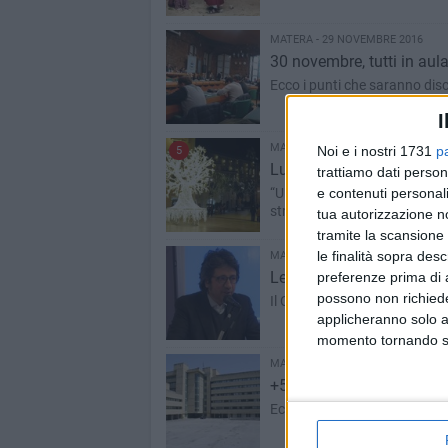
MATERA - 29 NOVEMBRE 2016
30 novembre, tutti in aul
Ecco i punti che saranno dis
I
MATERA - 29 NOVEMBRE 2016
Noi e i nostri 1731
p
5
Luminarie natalizie, il 
trattiamo dati person
“Una sinergia operativa che n
e contenuti personali
straordinario”
tua autorizzazione no
tramite la scansione 
le finalità sopra des
MATERA - 29 NOVEMBRE 2016
Leo Montemurro nuovo res
preferenze prima di 
possono non richieder
Il Consiglio Direttivo del C
applicheranno solo a
momento tornando su 
MATERA - 28 NOVEMBRE 2016
+5000 euro per lo staff d
Ecco tutti i dettagli della deli