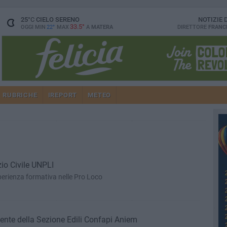
25
°C
CIELO SERENO
NOTIZIE
33.5°
OGGI MIN
22°
MAX
A
MATERA
DIRETTORE
FRANC
RUBRICHE
IREPORT
METEO
zio Civile UNPLI
perienza formativa nelle Pro Loco
ente della Sezione Edili Confapi Aniem