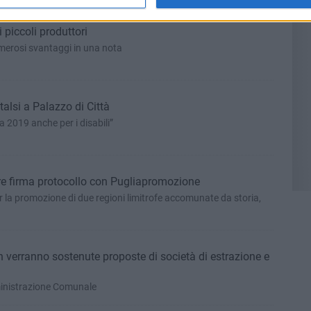
piccoli produttori​
umerosi svantaggi in una nota
talsi a Palazzo di Città
a 2019 anche per i disabili”
e firma protocollo con Pugliapromozione
r la promozione di due regioni limitrofe accomunate da storia,
 verranno sostenute proposte di società di estrazione e
ministrazione Comunale