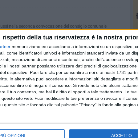
a
cussi nella seconda convocazione del consiglio comunale
l rispetto della tua riservatezza è la nostra prior
artner
memorizziamo e/o accediamo a informazioni su un dispositivo, c
Comune collabora con i commercianti
ali, come identificatori univoci e informazioni standard inviate da un di
on ha trascurato alcun aspetto e ci ha portati ad un risultato
zzati, misurazione di annunci e contenuti, analisi dell'audience e svilupp
i e i nostri partner possiamo utilizzare dati precisi di geolocalizzazione 
del dispositivo. Puoi fare clic per consentire a noi e ai nostri 1731 partn
critte. In alternativa puoi accedere a informazioni più dettagliate e modif
ponsabile delle relazioni esterne
acconsentire o di negare il consenso.
Si rende noto che alcuni trattamen
e il tuo consenso, ma hai il diritto di opporti a tale trattamento. Le tue
onsorzio del Pane di Matera premia esperienza e competenza
 questo sito web. Puoi modificare le tue preferenze o revocare il conse
questo sito e facendo clic sul pulsante "Privacy" in fondo alla pagina
el sindaco
bera
PIÙ OPZIONI
ACCETTO