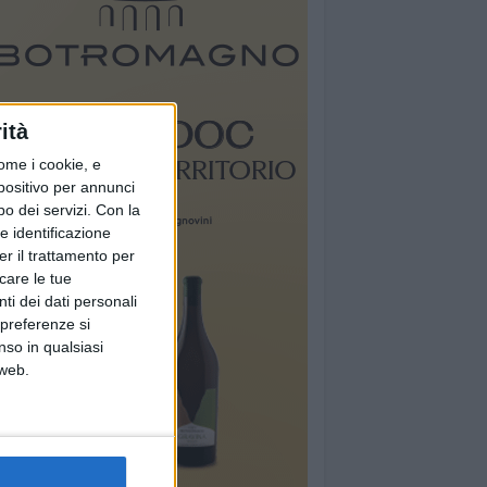
ità
ome i cookie, e
spositivo per annunci
o dei servizi.
Con la
e identificazione
er il trattamento per
icare le tue
ti dei dati personali
 preferenze si
nso in qualsiasi
 web.