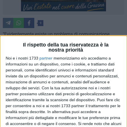
9
"
Evidentemente esiste un problema di comunicazione
all'interno di Confesercenti". Così l'assessore alle Attività
Il rispetto della tua riservatezza è la
Produttive, Enzo Acito esordisce commentando l'iniziativa di
nostra priorità
protesta promossa per il prossimo 30 dicembre.
Noi e i nostri 1733
partner
memorizziamo e/o accediamo a
informazioni su un dispositivo, come i cookie, e trattiamo dati
"Da una parte c'è il Direttore Lisurici che partecipa ad un
personali, come identificatori univoci e informazioni standard
incontro promosso dagli assessori Acito e Prete, il 20
inviate da un dispositivo per annunci e contenuti personalizzati,
dicembre 2016, con una nutrita rappresentanza di
misurazione di annunci e contenuti, analisi dell'audience e
sviluppo dei servizi.
Con la tua autorizzazione noi e i nostri
commercianti – prosegue l'assessore – per affrontare i
partner possiamo utilizzare dati precisi di geolocalizzazione e
problemi inerenti la raccolta dei rifiuti, e quindi la Tari, le
identificazione tramite la scansione del dispositivo. Puoi fare clic
sanzioni applicate a carico di chi non adotta correttamente
per consentire a noi e ai nostri 1733 partner il trattamento per le
la differenziata, il problema delle canne fumarie e della
finalità sopra descritte. In alternativa puoi accedere a
programmazione degli eventi nel 2017, dall'altra il presidente
informazioni più dettagliate e modificare le tue preferenze prima
Lisurici che lamenta la mancata convocazione per
di acconsentire o di negare il consenso.
Si rende noto che alcuni