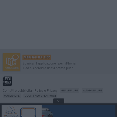
MATERALIFE APP
Scarica l'applicazione per iPhone,
iPad e Android e ricevi notizie push
Contatti e pubblicità
Policy e Privacy
GRAVINALIFE
ALTAMURALIFE
MATERALIFE
GOCITY NEWS PLATFORM
Notizie da
Matera
Direttore
Francesco Dipalo
© 2001-2026 Edilife. Tutti i diritti riservati. Nessuna parte di questo sito può
essere riprodotta senza il permesso scritto dell'editore. Tecnologia: GoCity