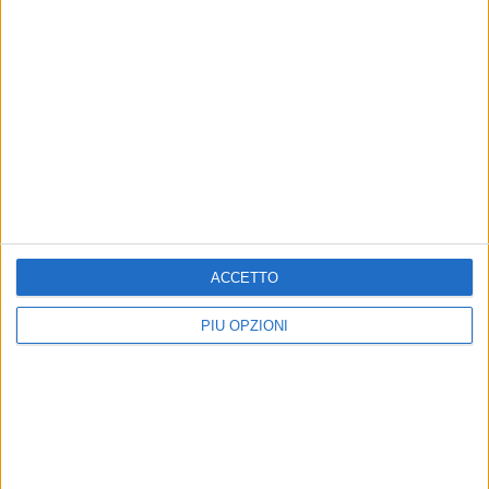
MATERA - 1 GENNAIO 2017
21
Matera contro Potenza, un campanilismo che
non porta a nulla di buono
Precedente
1
2
...
63
64
65
66
67
...
Successiva
ACCETTO
PIÙ OPZIONI