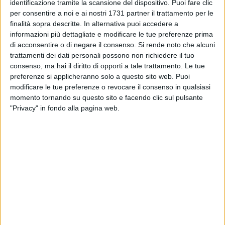
MATERA - 18 GENNAIO 2017
identificazione tramite la scansione del dispositivo. Puoi fare clic
Auto Storiche: dall’ACI il via per il campionato
per consentire a noi e ai nostri 1731 partner il trattamento per le
di precisione
finalità sopra descritte. In alternativa puoi accedere a
informazioni più dettagliate e modificare le tue preferenze prima
di acconsentire o di negare il consenso.
Si rende noto che alcuni
MATERA - 17 GENNAIO 2017
trattamenti dei dati personali possono non richiedere il tuo
Piano Triennale di Prevenzione della
consenso, ma hai il diritto di opporti a tale trattamento. Le tue
Corruzione per il triennio 2016-2018
preferenze si applicheranno solo a questo sito web. Puoi
modificare le tue preferenze o revocare il consenso in qualsiasi
MATERA - 16 GENNAIO 2017
momento tornando su questo sito e facendo clic sul pulsante
1
Comune Mt, centrosinistra: multe dell'ANAC a
"Privacy" in fondo alla pagina web.
sindaco e Giunta
MATERA - 13 GENNAIO 2017
Lotteria Italia: la Basilicata registra una
crescita del +8,4%
MATERA - 13 GENNAIO 2017
Premio azienda longeva a 7 imprese materane