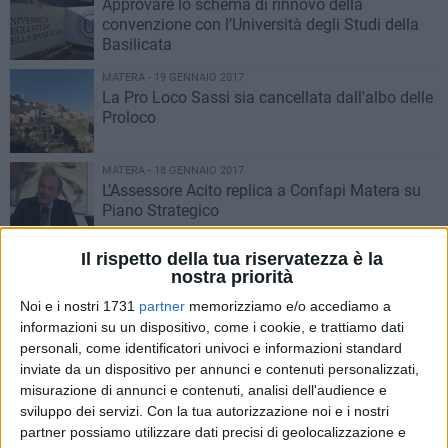
Approvare lo schema di rinnovo della
convenzione con l’Università degli Studi della
Basilicata
MATERA - 19 GENNAIO 2017
La Pro Loco Sassi sia cancellata dall'albo delle
Proloco
MATERA - 18 GENNAIO 2017
L’Assessore Acito replica a Confapi Matera su
Piano Strategico
Il rispetto della tua riservatezza è la
MATERA - 18 GENNAIO 2017
1
nostra priorità
Il Sindaco su incontro con Ministro De Vicenti
Noi e i nostri 1731
partner
memorizziamo e/o accediamo a
informazioni su un dispositivo, come i cookie, e trattiamo dati
personali, come identificatori univoci e informazioni standard
MATERA - 18 GENNAIO 2017
inviate da un dispositivo per annunci e contenuti personalizzati,
Protocollo di intesa tra Fondazione Zetema e
misurazione di annunci e contenuti, analisi dell'audience e
Genus Bononiae
sviluppo dei servizi.
Con la tua autorizzazione noi e i nostri
partner possiamo utilizzare dati precisi di geolocalizzazione e