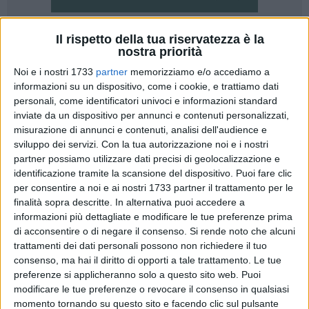
Il rispetto della tua riservatezza è la
1
nostra priorità
In seguito alla delibera di consiglio comunale n.4, approvata
Noi e i nostri 1733
partner
memorizziamo e/o accediamo a
il 27 gennaio scorso, il Comune di Matera ha aderito alla
informazioni su un dispositivo, come i cookie, e trattiamo dati
possibilità di definire in modo agevolato le entrate tributarie
personali, come identificatori univoci e informazioni standard
inviate da un dispositivo per annunci e contenuti personalizzati,
e le sanzioni da violazione al codice della strada.
misurazione di annunci e contenuti, analisi dell'audience e
Le somme dovute potranno essere dilazionate fino a un
sviluppo dei servizi.
Con la tua autorizzazione noi e i nostri
massimo di 15 rate mensili di pari importo, a decorrere dall'1
partner possiamo utilizzare dati precisi di geolocalizzazione e
luglio 2017 (scadenza 30 settembre 2018) con un importo
identificazione tramite la scansione del dispositivo. Puoi fare clic
minimo di 50 euro.
per consentire a noi e ai nostri 1733 partner il trattamento per le
finalità sopra descritte. In alternativa puoi accedere a
I contribuenti che sono intenzionati ad aderire a questo
informazioni più dettagliate e modificare le tue preferenze prima
di acconsentire o di negare il consenso.
Si rende noto che alcuni
meccanismo possono presentare a mano o a mezzo posta
trattamenti dei dati personali possono non richiedere il tuo
all'Urp del Comune, entro e non oltre il 30 aprile 2017,
consenso, ma hai il diritto di opporti a tale trattamento. Le tue
domanda da redigesri su apposito modello predisposto
preferenze si applicheranno solo a questo sito web. Puoi
dall'Ente, suddiviso per materia (Mod. "A" tributi e Mod. "B"
modificare le tue preferenze o revocare il consenso in qualsiasi
violazione C.D.s.) da scaricare dal portale del Comune, nello
momento tornando su questo sito e facendo clic sul pulsante