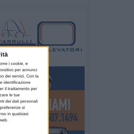
ità
ome i cookie, e
spositivo per annunci
o dei servizi.
Con la
e identificazione
er il trattamento per
icare le tue
ti dei dati personali
 preferenze si
nso in qualsiasi
 web.