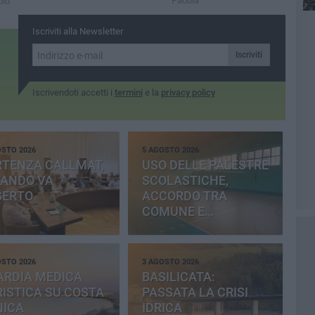
Padula
più
Iscriviti alla Newsletter
Iscriviti
Iscrivendoti accetti i
termini
e la
privacy policy
OSTO 2026
5 AGOSTO 2026
RTENZA CALLMAT,
USO DELLE PALESTRE
BANDO VA
SCOLASTICHE,
SERTO
ACCORDO TRA
COMUNE E
PROVINCIA
OSTO 2026
3 AGOSTO 2026
ARDIA MEDICA
BASILICATA:
ISTICA SU COSTA
PASSATA LA CRISI
NICA
IDRICA