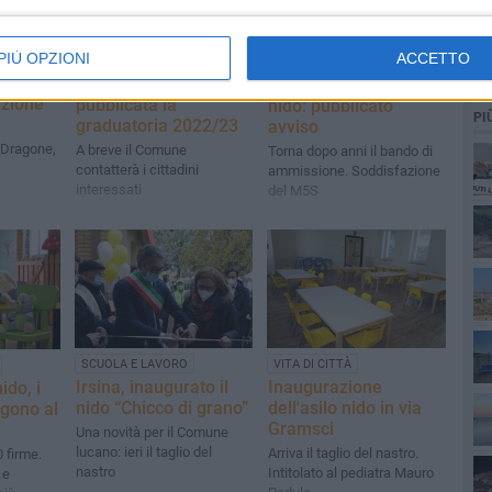
PIÙ OPZIONI
ACCETTO
he a
SCUOLA E LAVORO
SCUOLA E LAVORO
ati
Servizio nidi,
Accreditamento asili
azione
pubblicata la
nido: pubblicato
PI
graduatoria 2022/23
avviso
 Dragone,
A breve il Comune
Torna dopo anni il bando di
contatterà i cittadini
ammissione. Soddisfazione
interessati
del M5S
SCUOLA E LAVORO
VITA DI CITTÀ
Irsina, inaugurato il
Inaugurazione
ido, i
nido “Chicco di grano”
dell'asilo nido in via
lgono al
Gramsci
Una novità per il Comune
lucano: ieri il taglio del
Arriva il taglio del nastro.
 firme.
nastro
Intitolato al pediatra Mauro
 e