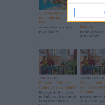
Si parte con le
Opere pubblic
domande per asili
Matera, sblocc
nido
fondi con vari
bilancio
Avviso del Comune per la
presentazione
Per strade, Casino
asili e palestre
VITA DI CITTÀ
SCUOLA E LAVORO
Bennardi “L’infanzia
Tagli per asili n
futuro delle comunità”
genitori si rivo
Comune
Il Comune destina risorse
per l’infanzia e le strutture di
Raccolte oltre 2000
accoglienza bambini a
"Aiutare le famiglie