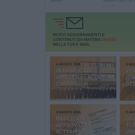
Matera
tutelare i diritti dei 
piccoli"
RICEVI AGGIORNAMENTI E
CONTENUTI DA MATERA
GRATIS
NELLA TUA E-MAIL
6 AGOSTO 2026
5 AG
IN BASILICATA
VE
ARRIVATI 61 NUOVI
IL 
CARABINIERI
DE
4 AGOSTO 2026
3 AG
BASILICATA:
GU
APPROVATA
TUR
ROTTAMAZIONE DEL
JO