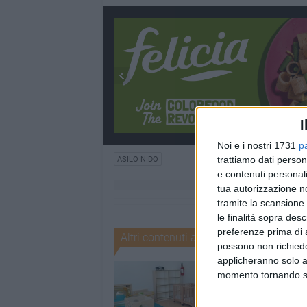
I
Noi e i nostri 1731
p
trattiamo dati person
ASILO NIDO
e contenuti personali
tua autorizzazione no
tramite la scansione 
le finalità sopra des
preferenze prima di 
Altri contenuti a tema
possono non richieder
applicheranno solo a
momento tornando su 