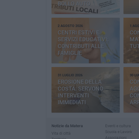
BOLLO AUTO
2 AGOSTO 2026
1 AG
CENTRI ESTIVI E
CO
SERVIZI EDUCATIVI:
MAT
CONTRIBUTI ALLE
TUT
FAMIGLIE
31 LUGLIO 2026
30 LU
EROSIONE DELLA
CO
COSTA: SERVONO
AGG
INTERVENTI
CO
IMMEDIATI
AR
Notizie da Matera
Eventi e cultura
Scuola e Lavoro
Vita di città
Associazioni