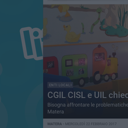
ENTI LOCALI
CGIL CISL e UIL chied
Bisogna affrontare le problematiche l
Matera
MATERA -
MERCOLEDÌ 22 FEBBRAIO 2017