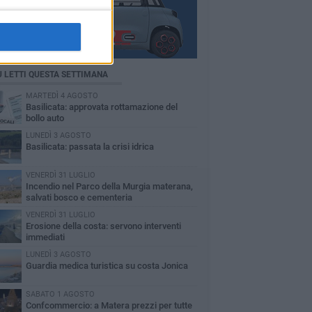
Ù LETTI QUESTA SETTIMANA
MARTEDÌ 4 AGOSTO
Basilicata: approvata rottamazione del
bollo auto
LUNEDÌ 3 AGOSTO
Basilicata: passata la crisi idrica
VENERDÌ 31 LUGLIO
Incendio nel Parco della Murgia materana,
salvati bosco e cementeria
VENERDÌ 31 LUGLIO
Erosione della costa: servono interventi
immediati
LUNEDÌ 3 AGOSTO
Guardia medica turistica su costa Jonica
SABATO 1 AGOSTO
Confcommercio: a Matera prezzi per tutte