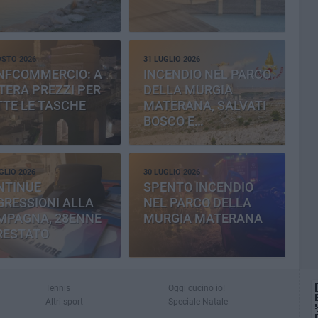
OSTO 2026
31 LUGLIO 2026
NFCOMMERCIO: A
INCENDIO NEL PARCO
ERA PREZZI PER
DELLA MURGIA
TE LE TASCHE
MATERANA, SALVATI
BOSCO E
CEMENTERIA
GLIO 2026
30 LUGLIO 2026
NTINUE
SPENTO INCENDIO
RESSIONI ALLA
NEL PARCO DELLA
MPAGNA, 28ENNE
MURGIA MATERANA
RESTATO
Tennis
Oggi cucino io!
Altri sport
Speciale Natale