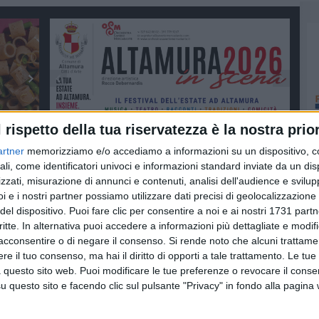
l rispetto della tua riservatezza è la nostra prior
artner
memorizziamo e/o accediamo a informazioni su un dispositivo, c
ali, come identificatori univoci e informazioni standard inviate da un di
zzati, misurazione di annunci e contenuti, analisi dell'audience e svilupp
i e i nostri partner possiamo utilizzare dati precisi di geolocalizzazione 
del dispositivo. Puoi fare clic per consentire a noi e ai nostri 1731 partn
critte. In alternativa puoi accedere a informazioni più dettagliate e modif
acconsentire o di negare il consenso.
Si rende noto che alcuni trattamen
e il tuo consenso, ma hai il diritto di opporti a tale trattamento. Le tue
 questo sito web. Puoi modificare le tue preferenze o revocare il conse
questo sito e facendo clic sul pulsante "Privacy" in fondo alla pagina