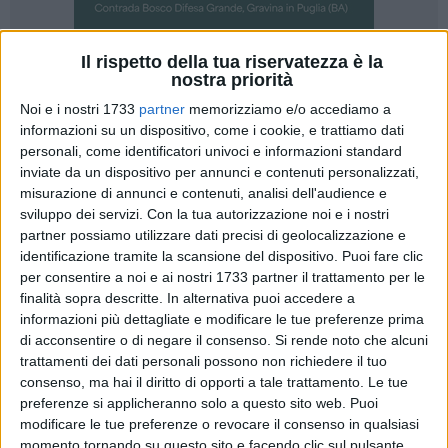
Il rispetto della tua riservatezza è la
1
nostra priorità
Noi e i nostri 1733
partner
memorizziamo e/o accediamo a
Chiede trasparenza il consigliere regionale Gianni Leggieri,
informazioni su un dispositivo, come i cookie, e trattiamo dati
Capogruppo M5S Basilicata, dopo le ultime notizie di
personali, come identificatori univoci e informazioni standard
cronaca in riferimento alla gestione dell'accoglienza
inviate da un dispositivo per annunci e contenuti personalizzati,
migranti in Basilicata.
misurazione di annunci e contenuti, analisi dell'audience e
sviluppo dei servizi.
Con la tua autorizzazione noi e i nostri
"Si tratta di un fenomeno che negli ultimi anni è aumentato
partner possiamo utilizzare dati precisi di geolocalizzazione e
in maniera esponenziale. Si sono moltiplicati i progetti, le
identificazione tramite la scansione del dispositivo. Puoi fare clic
per consentire a noi e ai nostri 1733 partner il trattamento per le
cooperative e le associazioni interessati, gli imprenditori che
finalità sopra descritte. In alternativa puoi accedere a
hanno fiutato il business che si nasconde dietro
informazioni più dettagliate e modificare le tue preferenze prima
l'accoglienza. Purtroppo - denuncia il consigliere - il sospetto
di acconsentire o di negare il consenso.
Si rende noto che alcuni
è che quanto accaduto a Potenza e scoperto dalla Procura,
trattamenti dei dati personali possono non richiedere il tuo
rappresenti solamente la punta di un iceberg molto grande
consenso, ma hai il diritto di opporti a tale trattamento. Le tue
che si muove silenziosamente. In questi ultimi mesi si sono
preferenze si applicheranno solo a questo sito web. Puoi
moltiplicate le segnalazioni che abbiamo ricevuto da
modificare le tue preferenze o revocare il consenso in qualsiasi
momento tornando su questo sito e facendo clic sul pulsante