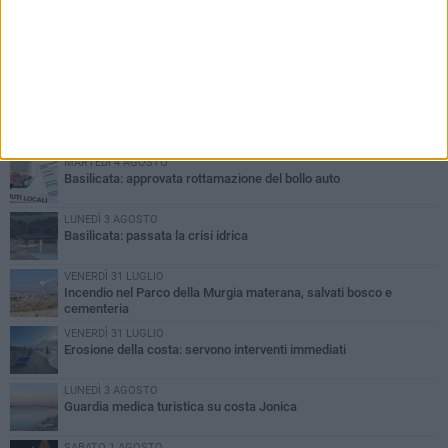
PIÙ LETTI QUESTA SETTIMANA
MARTEDÌ 4 AGOSTO
Basilicata: approvata rottamazione del bollo auto
LUNEDÌ 3 AGOSTO
Basilicata: passata la crisi idrica
VENERDÌ 31 LUGLIO
Incendio nel Parco della Murgia materana, salvati bosco e
cementeria
VENERDÌ 31 LUGLIO
Erosione della costa: servono interventi immediati
LUNEDÌ 3 AGOSTO
Guardia medica turistica su costa Jonica
SABATO 1 AGOSTO