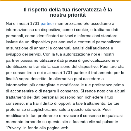
Il rispetto della tua riservatezza è la
nostra priorità
6
Noi e i nostri 1731
partner
memorizziamo e/o accediamo a
informazioni su un dispositivo, come i cookie, e trattiamo dati
Materiale informativo sull'Europa per gli studenti del primo
personali, come identificatori univoci e informazioni standard
anno delle Scuole Superiori della città di Matera. Una
inviate da un dispositivo per annunci e contenuti personalizzati,
iniziativa dello Sportello Europe Direct di Matera, che in
misurazione di annunci e contenuti, analisi dell'audience e
concomitanza con l'inizio dell'anno scolastico, ha preparato
sviluppo dei servizi.
Con la tua autorizzazione noi e i nostri
partner possiamo utilizzare dati precisi di geolocalizzazione e
dei kit da consegnare agli studenti nel quale vengono
identificazione tramite la scansione del dispositivo. Puoi fare clic
mostrate le opportunità che la Comunità Europea offre ai
per consentire a noi e ai nostri 1731 partner il trattamento per le
suoi cittadini.
finalità sopra descritte. In alternativa puoi accedere a
informazioni più dettagliate e modificare le tue preferenze prima
Iniziativa volta a far conoscere i principi fondamentali, il
di acconsentire o di negare il consenso.
Si rende noto che alcuni
funzionamento e i vantaggi ottenuti dalla cittadinanza
trattamenti dei dati personali possono non richiedere il tuo
europea: tutte attività che rientrano negli obiettivi dello
consenso, ma hai il diritto di opporti a tale trattamento. Le tue
preferenze si applicheranno solo a questo sito web. Puoi
sportello Europe Direct di Matera. Alla consegna dei kit, nel
modificare le tue preferenze o revocare il consenso in qualsiasi
corso dell'anno scolastico, seguiranno altre iniziative con
momento tornando su questo sito e facendo clic sul pulsante
l'obiettivo di aumentare la consapevolezza di ciò che
"Privacy" in fondo alla pagina web.