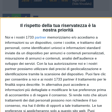
2
Il rispetto della tua riservatezza è la
"Costruire ponti tra l'istruzione e il settore artistico, per
nostra priorità
aumentare la resilienza e promuovere
Noi e i nostri 1733
partner
memorizziamo e/o accediamo a
l'autoregolamentazione emotiva al tempo del Covid". Questo
informazioni su un dispositivo, come i cookie, e trattiamo dati
l'obiettivo del progetto Art4Emotion promosso dalla
personali, come identificatori univoci e informazioni standard
Commissione Europea sul programma "Erasmus Plus", in
inviate da un dispositivo per annunci e contenuti personalizzati,
una speciale
call
dedicata a nuovi partenariati strategici
misurazione di annunci e contenuti, analisi dell'audience e
sviluppo dei servizi.
Con la tua autorizzazione noi e i nostri
europei, in risposta alla crisi pandemica e alle sue
partner possiamo utilizzare dati precisi di geolocalizzazione e
conseguenze sociali, con particolare riferimento alle fasce
identificazione tramite la scansione del dispositivo. Puoi fare clic
più deboli, come i giovani.
per consentire a noi e ai nostri 1733 partner il trattamento per le
finalità sopra descritte. In alternativa puoi accedere a
Il progetto avrà la durata di due anni e servirà a mettere in
informazioni più dettagliate e modificare le tue preferenze prima
campo metodologie che, attraverso le arti, possano aiutare
di acconsentire o di negare il consenso.
Si rende noto che alcuni
gli adolescenti nella gestione propria emotiva, messa a dura
trattamenti dei dati personali possono non richiedere il tuo
consenso, ma hai il diritto di opporti a tale trattamento. Le tue
prova in questa fase caratterizzata dall'emergenza sanitaria
preferenze si applicheranno solo a questo sito web. Puoi