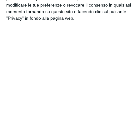
e socioeconomica, che- spiegano i promotori dell'iniziativa-
modificare le tue preferenze o revocare il consenso in qualsiasi
"sta provocando seri stravolgimenti del sistema sociale,
momento tornando su questo sito e facendo clic sul pulsante
culturale ed economico a livello globale, mettendo a dura
"Privacy" in fondo alla pagina web.
prova le giovani generazioni che rischiano l'instabilità
emotiva, oltre che una perdita di fiducia nel futuro".
Capofila del progetto Art4Emotion è l'organizzazione
portoghese INOVA +, che opererà insieme ad alcuni Istituti di
Scuola Superiore della penisola iberica, collaborando con il
consorzio Materahub e l'Istituto d'Istruzione Superiore "Duni-
Levi".
"Siamo sicuri che questa collaborazione internazionale
saprà avviare nuovi modelli di didattica innovativa per
l'ecosistema scolastico materano, che dovrebbe
sperimentare in maniera più strutturata la collaborazione tra
settori artistico-creativi e welfare, continuando a essere
punto di riferimento europeo in tema di cultura e creatività"-
commentano i protagonisti del progetto.