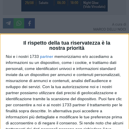
A cura di
MARCO DELLI NOCI
Aumenta l'indice di spesa per le famiglie lucane di studenti
Il rispetto della tua riservatezza è la
universitari fuori sede. A renderlo noto è l'ultimo rapporto del
nostra priorità
Centro Studi Uil.
Noi e i nostri 1733
partner
memorizziamo e/o accediamo a
informazioni su un dispositivo, come i cookie, e trattiamo dati
Entrando nel merito relativamente all'anno accademico
personali, come identificatori univoci e informazioni standard
2012/2013 la quota di reddito delle famiglie di 2970 studenti
inviate da un dispositivo per annunci e contenuti personalizzati,
lucani laureati fuori sede, impiegata per sostenere i costi
misurazione di annunci e contenuti, analisi dell'audience e
sviluppo dei servizi.
Con la tua autorizzazione noi e i nostri
generati dalla frequenza degli studi universitari in regione
partner possiamo utilizzare dati precisi di geolocalizzazione e
diversa da quella di residenza, ha toccato il tetto di circa 20
identificazione tramite la scansione del dispositivo. Puoi fare clic
milioni di euro. Ma non è finita qui, come riferisce il rapporto,
per consentire a noi e ai nostri 1733 partner il trattamento per le
"ai 20 milioni di euro annui, costo sostenuto dalle famiglie, si
finalità sopra descritte. In alternativa puoi accedere a
aggiungono 20,760 milioni che equivale al costo medio
informazioni più dettagliate e modificare le tue preferenze prima
sostenuto dallo Stato per ogni studente universitario
di acconsentire o di negare il consenso.
Si rende noto che alcuni