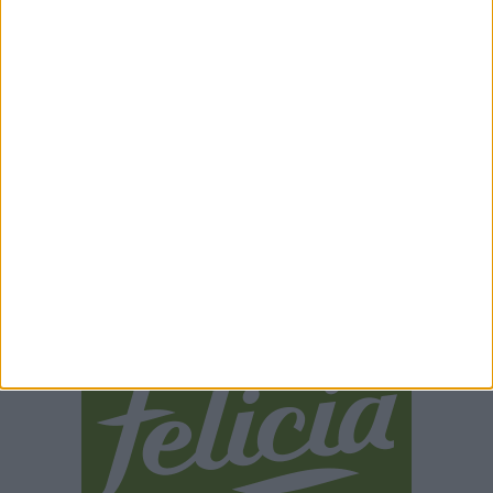
CONFCOMMERCIO: A
INCENDIO NEL PARCO
MATERA PREZZI PER
DELLA MURGIA
TUTTE LE TASCHE
MATERANA, SALVATI
BOSCO E CEMENTERIA