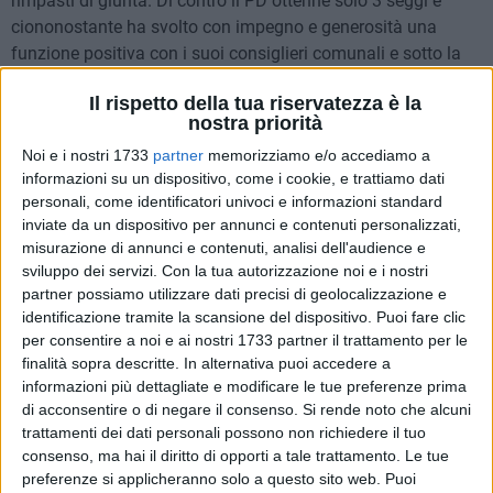
rimpasti di giunta. Di contro il PD ottenne solo 3 seggi e
ciononostante ha svolto con impegno e generosità una
funzione positiva con i suoi consiglieri comunali e sotto la
guida della rinnovata segreteria cittadina. Abbiamo
Il rispetto della tua riservatezza è la
denunciato le inefficienze e gli sprechi a cominciare dalla
nostra priorità
nomina del capo di gabinetto che nel giro di pochi mesi fu
Noi e i nostri 1733
partner
memorizziamo e/o accediamo a
costretto a tornare in Puglia. Per non parlare delle pratiche
informazioni su un dispositivo, come i cookie, e trattiamo dati
poco edificanti di familismo e "amichettismo" a cui
personali, come identificatori univoci e informazioni standard
l'amministrazione non si è sottratta. Con assoluta coerenza
inviate da un dispositivo per annunci e contenuti personalizzati,
il PD ha svolto la funzione di opposizione che gli elettori gli
misurazione di annunci e contenuti, analisi dell'audience e
avevano affidato senza fare sconti ma sempre con
sviluppo dei servizi.
Con la tua autorizzazione noi e i nostri
l'attenzione rivolta agli interessi della comunità. Non
partner possiamo utilizzare dati precisi di geolocalizzazione e
abbiamo mai deviato da questo indirizzo. Al contrario
identificazione tramite la scansione del dispositivo. Puoi fare clic
per consentire a noi e ai nostri 1733 partner il trattamento per le
Bennardi e la sua maggioranza hanno interpretato il
finalità sopra descritte. In alternativa puoi accedere a
mandato popolare ricevuto come un lasciapassare per
informazioni più dettagliate e modificare le tue preferenze prima
qualsivoglia iniziativa spesso contraddicendo sé stessi e
di acconsentire o di negare il consenso.
Si rende noto che alcuni
senza mai intessere un confronto serio con il consiglio
trattamenti dei dati personali possono non richiedere il tuo
comunale e con le espressioni vive della società materana.
consenso, ma hai il diritto di opporti a tale trattamento. Le tue
Prova ne sono le numerose proteste che in questi quattro
preferenze si applicheranno solo a questo sito web. Puoi