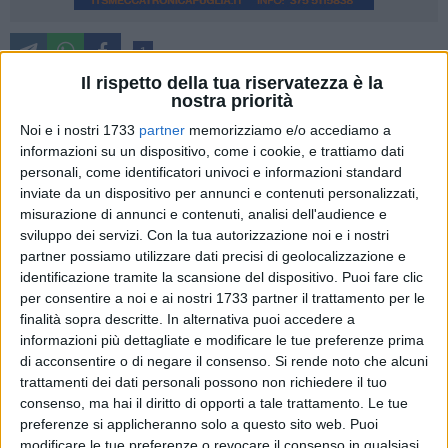
1
Il rispetto della tua riservatezza è la
Il 27 Febbraio p.v. aprirà il cantiere di manutenzione
nostra priorità
programmata per la tutela del prestigioso compendio
Noi e i nostri 1733
partner
memorizziamo e/o accediamo a
pittorico della Cripta del Peccato Originale, ritenuto un
informazioni su un dispositivo, come i cookie, e trattiamo dati
"unicum" per la peculiarità del registro espressivo e per la
personali, come identificatori univoci e informazioni standard
scelta tematica del ciclo vetero e neo testamentario. Come è
inviate da un dispositivo per annunci e contenuti personalizzati,
noto la Cripta del Peccato Originale, ritenuta anche la
misurazione di annunci e contenuti, analisi dell'audience e
Cappella Sistina della pittura parietale rupestre meridionale,
sviluppo dei servizi.
Con la tua autorizzazione noi e i nostri
partner possiamo utilizzare dati precisi di geolocalizzazione e
è illuminata da affreschi longobardo-beneventani, risalenti
identificazione tramite la scansione del dispositivo. Puoi fare clic
all'VIII-IX sec. d.C., stesi 500 anni prima di Giotto.
per consentire a noi e ai nostri 1733 partner il trattamento per le
finalità sopra descritte. In alternativa puoi accedere a
La programmata attività conservativa consentirà di
informazioni più dettagliate e modificare le tue preferenze prima
eliminare le colonie di cianobatteri, di muschi, di licheni
di acconsentire o di negare il consenso.
Si rende noto che alcuni
nonché le patine di carbonati e di nitrati che negli ultimi anni
trattamenti dei dati personali possono non richiedere il tuo
hanno opacizzato gli affreschi. Seguiranno le azioni di
consenso, ma hai il diritto di opporti a tale trattamento. Le tue
preferenze si applicheranno solo a questo sito web. Puoi
verifica dello stato di adesione dell'intonaco, la revisione
modificare le tue preferenze o revocare il consenso in qualsiasi