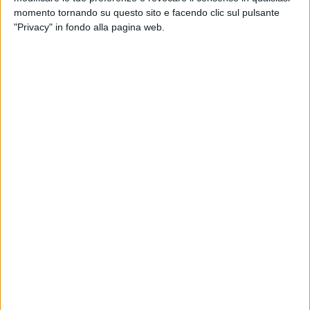
delle stuccature e il controllo estetico delle superfici dipinte.
momento tornando su questo sito e facendo clic sul pulsante
L'opera manutentiva sarà scientificamente monitorata e
"Privacy" in fondo alla pagina web.
registrata in vista del successivo progetto di valorizzazione.
La Fondazione Zétema di Matera, proprietaria del
monumento rupestre e custode della sua qualità artistica, ha
candidato l'azione di salvaguardia ad un bando pubblico
regionale, finanziato dal MiC, guadagnandone il
riconoscimento e ottenendo, a garanzia del restauro, il
finanziamento di euro 121.640,00. La chiesa rupestre fu
aperta alla pubblica fruizione il 23 settembre 2005 e
rappresenta un modello esemplare di conservazione del
patrimonio rupestre meridionale.
Sarà la qualificata impresa CBC di Roma, che provvide alla
operazione iniziale di restauro, a realizzare la finanziata
attività di manutenzione programmata, i cui lavori
termineranno nel prossimo mese di aprile, in tempo per la
commemorazione dei 60 anni dal giorno della scoperta di