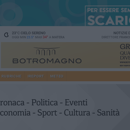
23
°C
CIELO SERENO
NOTIZIE
34°
OGGI MIN
23.5°
MAX
A
MATERA
DIRETTORE
FRANC
RUBRICHE
IREPORT
METEO