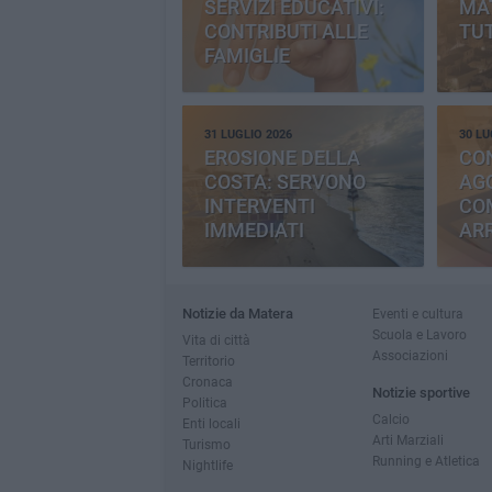
SERVIZI EDUCATIVI:
MAT
CONTRIBUTI ALLE
TUT
FAMIGLIE
31 LUGLIO 2026
30 LU
EROSIONE DELLA
CO
COSTA: SERVONO
AGG
INTERVENTI
CO
IMMEDIATI
AR
Notizie da Matera
Eventi e cultura
Scuola e Lavoro
Vita di città
Associazioni
Territorio
Cronaca
Notizie sportive
Politica
Calcio
Enti locali
Arti Marziali
Turismo
Running e Atletica
Nightlife