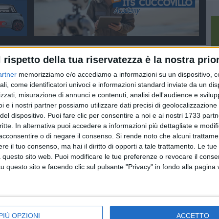
l rispetto della tua riservatezza è la nostra prior
artner
memorizziamo e/o accediamo a informazioni su un dispositivo, c
ali, come identificatori univoci e informazioni standard inviate da un di
zzati, misurazione di annunci e contenuti, analisi dell'audience e svilupp
i e i nostri partner possiamo utilizzare dati precisi di geolocalizzazione 
del dispositivo. Puoi fare clic per consentire a noi e ai nostri 1733 partn
critte. In alternativa puoi accedere a informazioni più dettagliate e modif
acconsentire o di negare il consenso.
Si rende noto che alcuni trattamen
e il tuo consenso, ma hai il diritto di opporti a tale trattamento. Le tue
 questo sito web. Puoi modificare le tue preferenze o revocare il conse
questo sito e facendo clic sul pulsante "Privacy" in fondo alla pagina
Turista tedesca
TURISMO
soccorsa nella
 nuova
Pasqua: per i giorni
gravina dopo una
entiero
festivi riapre il
caduta
PIÙ OPZIONI
ACCETTO
e
sentiero del ponte