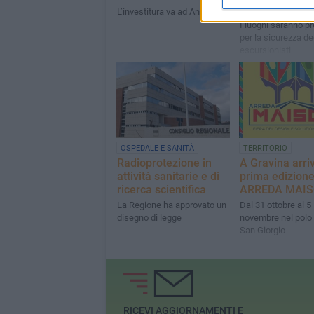
sospeso sulla 
L’investitura va ad Ancona
I luoghi saranno pr
per la sicurezza de
escursionisti
OSPEDALE E SANITÀ
TERRITORIO
Radioprotezione in
A Gravina arriv
attività sanitarie e di
prima edizione
ricerca scientifica
ARREDA MAI
La Regione ha approvato un
Dal 31 ottobre al 5
disegno di legge
novembre nel polo f
San Giorgio
RICEVI AGGIORNAMENTI E