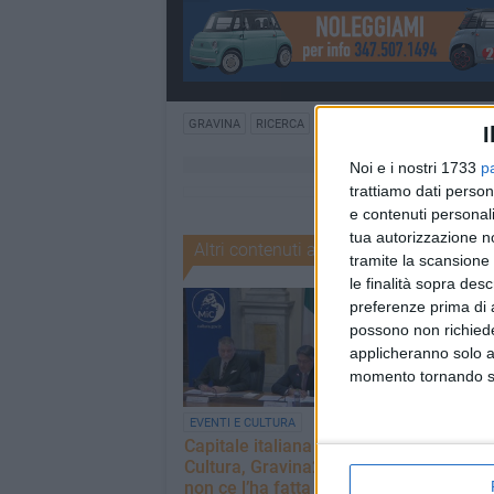
GRAVINA
RICERCA
I
Noi e i nostri 1733
p
trattiamo dati person
e contenuti personali
tua autorizzazione no
Altri contenuti a tema
tramite la scansione 
le finalità sopra des
preferenze prima di 
possono non richieder
applicheranno solo a
momento tornando su 
EVENTI E CULTURA
TURISMO
Capitale italiana
Parco Murgia:
Cultura, Gravina2028
gestione del s
non ce l’ha fatta
406 e del pont