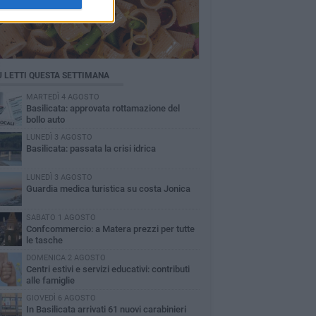
Ù LETTI QUESTA SETTIMANA
MARTEDÌ 4 AGOSTO
Basilicata: approvata rottamazione del
bollo auto
LUNEDÌ 3 AGOSTO
Basilicata: passata la crisi idrica
LUNEDÌ 3 AGOSTO
Guardia medica turistica su costa Jonica
SABATO 1 AGOSTO
Confcommercio: a Matera prezzi per tutte
le tasche
DOMENICA 2 AGOSTO
Centri estivi e servizi educativi: contributi
alle famiglie
GIOVEDÌ 6 AGOSTO
In Basilicata arrivati 61 nuovi carabinieri