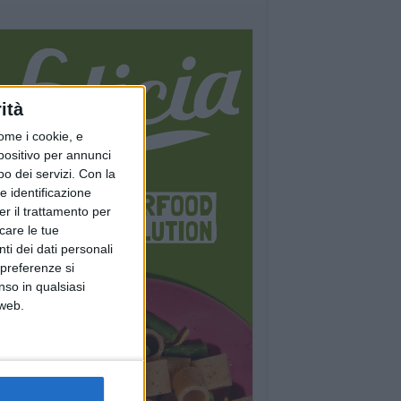
ità
ome i cookie, e
spositivo per annunci
o dei servizi.
Con la
e identificazione
er il trattamento per
icare le tue
ti dei dati personali
 preferenze si
nso in qualsiasi
 web.