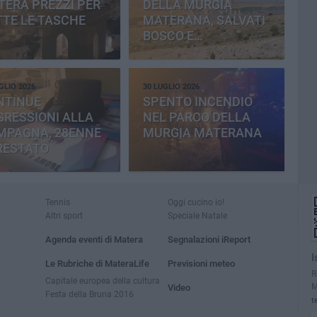
ERA PREZZI PER
DELLA MURGIA
TE LE TASCHE
MATERANA, SALVATI
BOSCO E
CEMENTERIA
GLIO 2026
30 LUGLIO 2026
NTINUE
SPENTO INCENDIO
RESSIONI ALLA
NEL PARCO DELLA
MPAGNA, 28ENNE
MURGIA MATERANA
RESTATO
Tennis
Oggi cucino io!
Altri sport
Speciale Natale
Agenda eventi di Matera
Segnalazioni iReport
I
Le Rubriche di MateraLife
Previsioni meteo
R
Capitale europea della cultura
M
Video
Festa della Bruna 2016
t