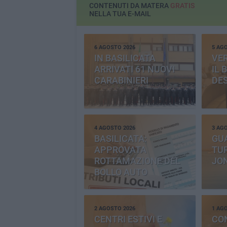
CONTENUTI DA MATERA
GRATIS
NELLA TUA E-MAIL
6 AGOSTO 2026
5 AG
IN BASILICATA
VE
ARRIVATI 61 NUOVI
IL 
CARABINIERI
DE
4 AGOSTO 2026
3 AG
BASILICATA:
GU
APPROVATA
TUR
ROTTAMAZIONE DEL
JO
BOLLO AUTO
2 AGOSTO 2026
1 AG
CENTRI ESTIVI E
CO