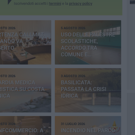
Iscrivendoti accetti i
termini
e la
privacy policy
OSTO 2026
5 AGOSTO 2026
RTENZA CALLMAT,
USO DELLE PALESTRE
BANDO VA
SCOLASTICHE,
SERTO
ACCORDO TRA
COMUNE E
PROVINCIA
OSTO 2026
3 AGOSTO 2026
ARDIA MEDICA
BASILICATA:
ISTICA SU COSTA
PASSATA LA CRISI
NICA
IDRICA
OSTO 2026
31 LUGLIO 2026
NFCOMMERCIO: A
INCENDIO NEL PARCO