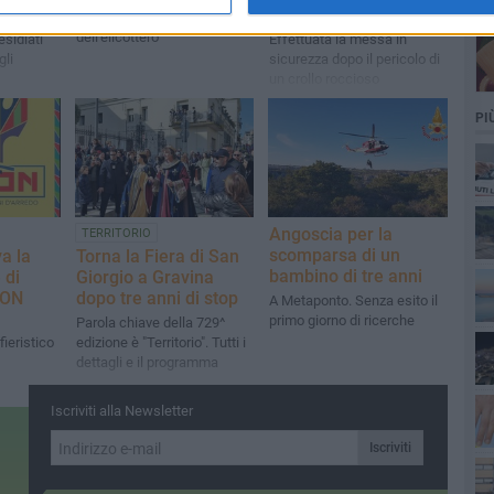
gravina
sulla gravina
Necessario l'intervento
dell'elicottero
esidiati
Effettuata la messa in
gli
sicurezza dopo il pericolo di
un crollo roccioso
PI
Angoscia per la
TERRITORIO
scomparsa di un
a la
Torna la Fiera di San
bambino di tre anni
 di
Giorgio a Gravina
SON
dopo tre anni di stop
A Metaponto. Senza esito il
primo giorno di ricerche
Parola chiave della 729^
ieristico
edizione è "Territorio". Tutti i
dettagli e il programma
Iscriviti alla Newsletter
Iscriviti