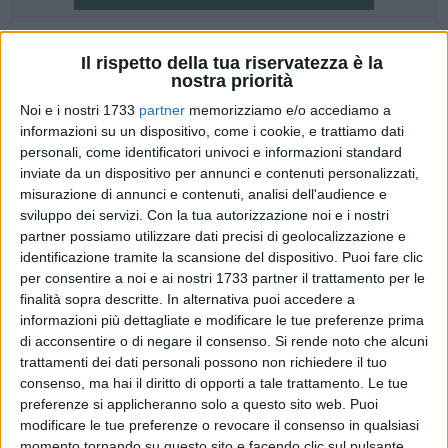
2
Il rispetto della tua riservatezza è la
nostra priorità
Su impulso del ministro dell'Ambiente e della Sicurezza
Noi e i nostri 1733
partner
memorizziamo e/o accediamo a
energetica Gilberto Pichetto, passa da trenta a sessanta
informazioni su un dispositivo, come i cookie, e trattiamo dati
giorni il tempo a disposizione dei comuni interessati per
personali, come identificatori univoci e informazioni standard
inviare osservazioni sulla Carta Nazionale delle Aree Idonee
inviate da un dispositivo per annunci e contenuti personalizzati,
a ospitare il deposito nazionale di rifiuti radioattivi incluso in
misurazione di annunci e contenuti, analisi dell'audience e
un parco tecnologico, oggetto di Valutazione Ambientale
sviluppo dei servizi.
Con la tua autorizzazione noi e i nostri
Strategica. Il termine sarebbe scaduto il 26 dicembre e verrà
partner possiamo utilizzare dati precisi di geolocalizzazione e
dunque posticipato di trenta giorni, per favorire la piena
identificazione tramite la scansione del dispositivo. Puoi fare clic
per consentire a noi e ai nostri 1733 partner il trattamento per le
partecipazione delle amministrazioni alla procedura.
finalità sopra descritte. In alternativa puoi accedere a
informazioni più dettagliate e modificare le tue preferenze prima
Con questo atto, il ministro Pichetto ha inteso dare seguito
di acconsentire o di negare il consenso.
Si rende noto che alcuni
all'ordine del giorno approvato in sede di conversione del Dl
trattamenti dei dati personali possono non richiedere il tuo
Ambiente n°153 del 2024, a prima firma Federico Fornaro,
consenso, ma hai il diritto di opporti a tale trattamento. Le tue
nel quale si chiede questa estensione "al fine di consentire
preferenze si applicheranno solo a questo sito web. Puoi
un coinvolgimento, un dialogo e una valutazione migliori da
modificare le tue preferenze o revocare il consenso in qualsiasi
momento tornando su questo sito e facendo clic sul pulsante