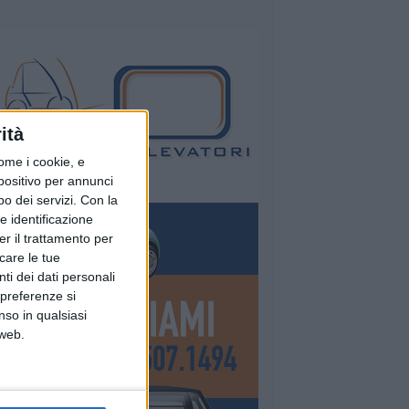
ità
ome i cookie, e
spositivo per annunci
o dei servizi.
Con la
e identificazione
er il trattamento per
icare le tue
ti dei dati personali
 preferenze si
nso in qualsiasi
 web.