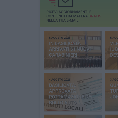
RICEVI AGGIORNAMENTI E
CONTENUTI DA MATERA
GRATIS
NELLA TUA E-MAIL
6 AGOSTO 2026
5 AG
IN BASILICATA
VE
ARRIVATI 61 NUOVI
IL 
CARABINIERI
DE
4 AGOSTO 2026
3 AG
BASILICATA:
GU
APPROVATA
TUR
ROTTAMAZIONE DEL
JO
BOLLO AUTO