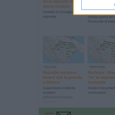
no al deposito di
Comuni di Basi
scorie nucleari
Puglia ribadisc
no
Dibattito in Consiglio
regionale
Seduta aperta del 
Provinciale di Mat
POLITICA
TERRITORIO
Deposito nucleare:
Nucleare, ribad
tenere alta la guardia
"no" al deposit
a Matera
nazionale
L'opposizione sollecita
Inviato il documen
iniziative
osservazioni
dell'amministrazione
comunale