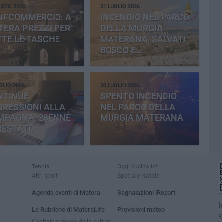
OSTO 2026
31 LUGLIO 2026
NFCOMMERCIO: A
INCENDIO NEL PARCO
ERA PREZZI PER
DELLA MURGIA
TE LE TASCHE
MATERANA, SALVATI
BOSCO E
CEMENTERIA
GLIO 2026
30 LUGLIO 2026
NTINUE
SPENTO INCENDIO
RESSIONI ALLA
NEL PARCO DELLA
MPAGNA, 28ENNE
MURGIA MATERANA
RESTATO
Tennis
Oggi cucino io!
Altri sport
Speciale Natale
Agenda eventi di Matera
Segnalazioni iReport
I
Le Rubriche di MateraLife
Previsioni meteo
R
Capitale europea della cultura