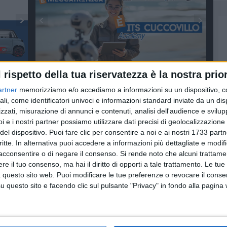
l rispetto della tua riservatezza è la nostra prior
artner
memorizziamo e/o accediamo a informazioni su un dispositivo, c
ali, come identificatori univoci e informazioni standard inviate da un di
zzati, misurazione di annunci e contenuti, analisi dell'audience e svilupp
i e i nostri partner possiamo utilizzare dati precisi di geolocalizzazione 
del dispositivo. Puoi fare clic per consentire a noi e ai nostri 1733 partn
critte. In alternativa puoi accedere a informazioni più dettagliate e modif
acconsentire o di negare il consenso.
Si rende noto che alcuni trattamen
e il tuo consenso, ma hai il diritto di opporti a tale trattamento. Le tue
 questo sito web. Puoi modificare le tue preferenze o revocare il conse
questo sito e facendo clic sul pulsante "Privacy" in fondo alla pagina
are: i
POLITICA
POLITICA