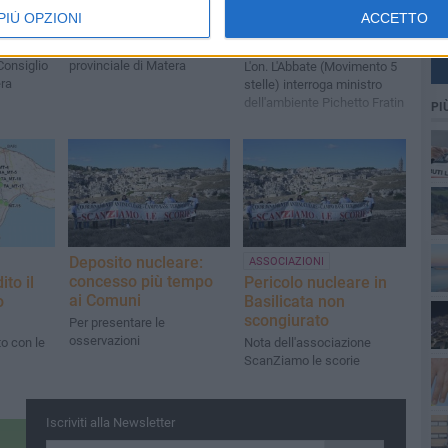
licata e
Deposito nucleare:
Deposito nucleare:
PIÙ OPZIONI
ACCETTO
ono il
nuova mobilitazione
escludere i siti lucani
e pugliesi
Convocato il Consiglio
Consiglio
provinciale di Matera
L'on. L'Abbate (Movimento 5
era
stelle) interroga ministro
dell'ambiente Pichetto Fratin
PI
Deposito nucleare:
ASSOCIAZIONI
concesso più tempo
ito il
Pericolo nucleare in
ai Comuni
o
Basilicata non
scongiurato
Per presentare le
osservazioni
to con le
Nota dell'associazione
ScanZiamo le scorie
Iscriviti alla Newsletter