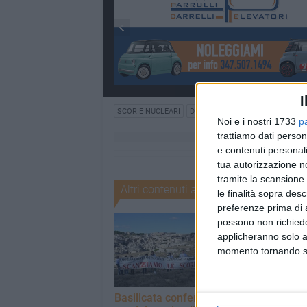
I
SCORIE NUCLEARI
DEPOSITO NUCLEARE
Noi e i nostri 1733
p
trattiamo dati person
e contenuti personali
tua autorizzazione no
tramite la scansione 
Altri contenuti a tema
le finalità sopra des
preferenze prima di 
possono non richieder
applicheranno solo a
momento tornando su 
Basilicata conferma il
Deposito nucle