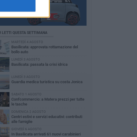
Ù LETTI QUESTA SETTIMANA
MARTEDÌ 4 AGOSTO
Basilicata: approvata rottamazione del
bollo auto
LUNEDÌ 3 AGOSTO
Basilicata: passata la crisi idrica
LUNEDÌ 3 AGOSTO
Guardia medica turistica su costa Jonica
SABATO 1 AGOSTO
Confcommercio: a Matera prezzi per tutte
le tasche
DOMENICA 2 AGOSTO
Centri estivi e servizi educativi: contributi
alle famiglie
GIOVEDÌ 6 AGOSTO
In Basilicata arrivati 61 nuovi carabinieri