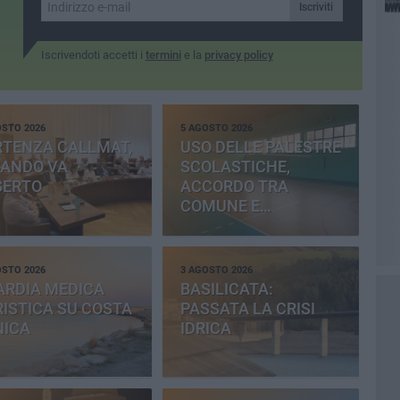
Iscriviti
Iscrivendoti accetti i
termini
e la
privacy policy
OSTO 2026
5 AGOSTO 2026
RTENZA CALLMAT,
USO DELLE PALESTRE
BANDO VA
SCOLASTICHE,
SERTO
ACCORDO TRA
COMUNE E
PROVINCIA
OSTO 2026
3 AGOSTO 2026
ARDIA MEDICA
BASILICATA:
ISTICA SU COSTA
PASSATA LA CRISI
NICA
IDRICA