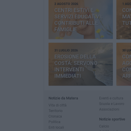
2 AGOSTO 2026
1 AG
CENTRI ESTIVI E
CO
SERVIZI EDUCATIVI:
MAT
CONTRIBUTI ALLE
TUT
FAMIGLIE
31 LUGLIO 2026
30 LU
EROSIONE DELLA
CO
COSTA: SERVONO
AGG
INTERVENTI
CO
IMMEDIATI
AR
Notizie da Matera
Eventi e cultura
Scuola e Lavoro
Vita di città
Associazioni
Territorio
Cronaca
Notizie sportive
Politica
Calcio
Enti locali