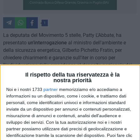
1
La deputata del Movimento 5 stelle, Patty L'Abbate, ha
presentato
un'interrogazione
al ministro dell'ambiente e
della sicurezza energetica, Gilberto Pichetto Fratin, per
chiedere chiarimenti e garanzie sull'iter in corso per
l'individuazione delle aree idonee al deposito nazionale dei
rifiuti radioattivi e per "ribadire la netta contrarietà all'ipotesi
Il rispetto della tua riservatezza è la
che coinvolge il territorio delle Murge", per chiedere quindi
nostra priorità
l'esclusione delle aree pugliesi e lucane. Alcuni siti sono
Noi e i nostri 1733
partner
memorizziamo e/o accediamo a
presenti nei Comuni di Matera, Altamura e Gravina.
informazioni su un dispositivo, come i cookie, e trattiamo dati
L'interrogazione è stata discussa durante un
question time
a
personali, come identificatori univoci e informazioni standard
inviate da un dispositivo per annunci e contenuti personalizzati,
cui il ministro ha risposto ma senza fornire dettagli certi.
misurazione di annunci e contenuti, analisi dell'audience e
sviluppo dei servizi.
Con la tua autorizzazione noi e i nostri
L'Abbate ha ricostruito la lunga vicenda. «Il 5 gennaio 2021 –
partner possiamo utilizzare dati precisi di geolocalizzazione e
ricorda L'Abbate – la Sogin ha pubblicato la Carta nazionale
identificazione tramite la scansione del dispositivo. Puoi fare clic