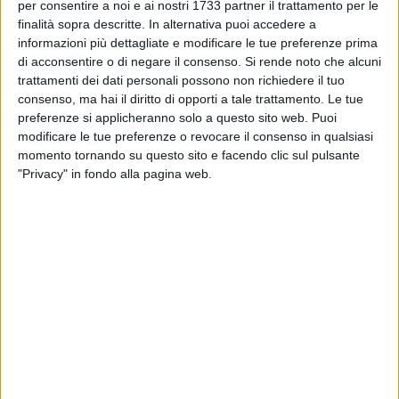
delle aree potenzialmente idonee (Cnapi). Successivamente,
per consentire a noi e ai nostri 1733 partner il trattamento per le
il 13 dicembre 2023, il Ministero dell'Ambiente ha reso
finalità sopra descritte. In alternativa puoi accedere a
pubblico l'elenco aggiornato delle 51 aree idonee, approvate
informazioni più dettagliate e modificare le tue preferenze prima
di acconsentire o di negare il consenso.
Si rende noto che alcuni
dall'Ispettorato nazionale per la sicurezza nucleare e la
trattamenti dei dati personali possono non richiedere il tuo
radioprotezione (Isin). Tra queste, 17 aree ricadono tra
consenso, ma hai il diritto di opporti a tale trattamento. Le tue
Puglia e Basilicata, incluse quattro zone che comprendono il
preferenze si applicheranno solo a questo sito web. Puoi
triangolo delle Murge tra Bari, Matera e Taranto,
modificare le tue preferenze o revocare il consenso in qualsiasi
interessando i territori di Altamura, Gravina, Matera e
momento tornando su questo sito e facendo clic sul pulsante
Laterza. Si tratta di un'area di straordinario valore
"Privacy" in fondo alla pagina web.
ambientale, paesaggistico e culturale, che include il Parco
Nazionale dell'Alta Murgia e il Parco Naturale Terre delle
Gravine, e che il 9 settembre 2024 è stata riconosciuta
Geoparco Mondiale UNESCO, a conferma della sua rilevanza
internazionale. Un territorio che vive di agricoltura di qualità,
produzioni Dop e Igp e turismo sostenibile, e che verrebbe
irreversibilmente compromesso da un'infrastruttura di
questo tipo".
L'Abbate ha sottolineato la "ferma e unanime opposizione da