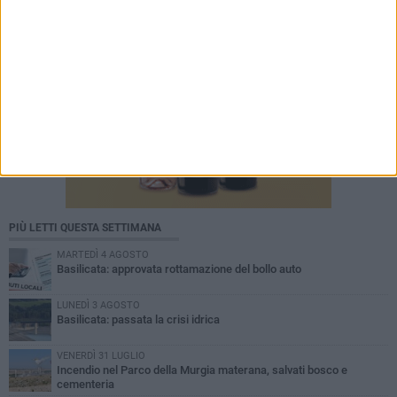
PIÙ LETTI QUESTA SETTIMANA
MARTEDÌ 4 AGOSTO
Basilicata: approvata rottamazione del bollo auto
LUNEDÌ 3 AGOSTO
Basilicata: passata la crisi idrica
VENERDÌ 31 LUGLIO
Incendio nel Parco della Murgia materana, salvati bosco e
cementeria