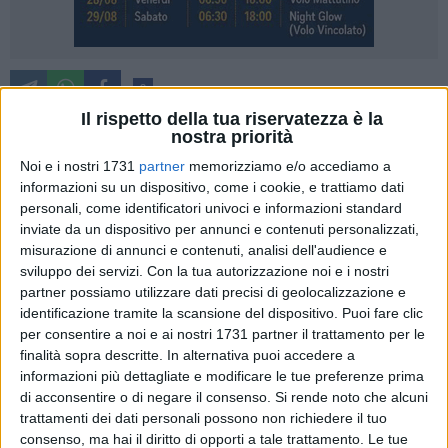
2
Il rispetto della tua riservatezza è la
E' online da circa una settimana sul sito istituzionale della
nostra priorità
Camera di Commercio di Matera il bando voucher digitali
Noi e i nostri 1731
partner
memorizziamo e/o accediamo a
Impresa 4.0, un sostegno tangibile destinato alle piccole e
informazioni su un dispositivo, come i cookie, e trattiamo dati
medie imprese del materano iscritte all'Ente camerale, la cui
personali, come identificatori univoci e informazioni standard
scadenza è fissata al 18 aprile 2018.
inviate da un dispositivo per annunci e contenuti personalizzati,
misurazione di annunci e contenuti, analisi dell'audience e
Il bando da 30mila euro complessivi - suddivisi in voucher
sviluppo dei servizi.
Con la tua autorizzazione noi e i nostri
partner possiamo utilizzare dati precisi di geolocalizzazione e
da 3mila e 200 euro l'uno - è finalizzato a coprire i costi di
identificazione tramite la scansione del dispositivo. Puoi fare clic
formazione e consulenza che le piccole e medie imprese del
per consentire a noi e ai nostri 1731 partner il trattamento per le
materano sostengono per acquisire nuove competenze
finalità sopra descritte. In alternativa puoi accedere a
digitali, e permetterà agli imprenditori di introdurre nel
informazioni più dettagliate e modificare le tue preferenze prima
proprio sistema aziendale nuove tecnologie quali: e-
di acconsentire o di negare il consenso.
Si rende noto che alcuni
commerce; pagamento mobile e/o via Internet; sistemi
trattamenti dei dati personali possono non richiedere il tuo
electronic data interchange (EDI); geolocalizzazione;
consenso, ma hai il diritto di opporti a tale trattamento. Le tue