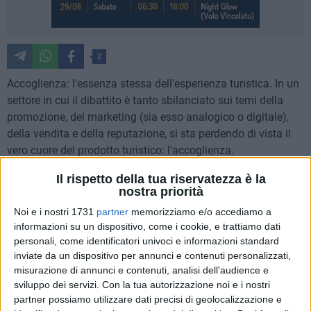
2
Accoglienza: l'essenza stessa dell'esperienza turistica. In un
settore in cui il dibattito è tanto sbilanciato sui temi della
promozione, del marketing (sia esso analogico o digitale),
della vendita e della reputazione, si sta perdendo di vista il
vero cuore del prodotto turistico: l'accoglienza.
Il rispetto della tua riservatezza è la
E di accoglienza in tutte le sue forme parlerà Mauro
nostra priorità
Santinato, presidente della società riminese di consulenza
Noi e i nostri 1731
partner
memorizziamo e/o accediamo a
alberghiera Teamwork e fra i massimi esperti italiani di
informazioni su un dispositivo, come i cookie, e trattiamo dati
turismo, il 4 maggio presso la Camera di Commercio di
personali, come identificatori univoci e informazioni standard
Matera. Saranno affrontati argomenti come la centralità
inviate da un dispositivo per annunci e contenuti personalizzati,
dell'ospite, l'esperienza in hotel e nel territorio, l'evoluzione
misurazione di annunci e contenuti, analisi dell'audience e
del concetto di ospitalità negli anni e gli scenari futuri. In
sviluppo dei servizi.
Con la tua autorizzazione noi e i nostri
vista dell'importante appuntamento con Matera 2019,
partner possiamo utilizzare dati precisi di geolocalizzazione e