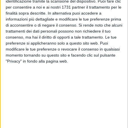
identificazione tramite la scansione del dispositivo. Puoi fare clic
parlare di accoglienza e migliorare le performance del nostro
per consentire a noi e ai nostri 1731 partner il trattamento per le
territorio è non solo indispensabile, ma anche doveroso.
finalità sopra descritte. In alternativa puoi accedere a
informazioni più dettagliate e modificare le tue preferenze prima
La cultura dell'accoglienza rappresenta infatti l'insieme di
di acconsentire o di negare il consenso.
Si rende noto che alcuni
tutte le azioni e i comportamenti che parlano di un territorio e
trattamenti dei dati personali possono non richiedere il tuo
ne creano sia l'immagine che l'essenza. Un'immagine e
consenso, ma hai il diritto di opporti a tale trattamento. Le tue
un'essenza che verranno associate alla destinazione e che i
preferenze si applicheranno solo a questo sito web. Puoi
modificare le tue preferenze o revocare il consenso in qualsiasi
turisti ricorderanno al loro ritorno. La vacanza, perché sia
momento tornando su questo sito e facendo clic sul pulsante
vissuta e ricordata come esperienza, deve andare oltre il
"Privacy" in fondo alla pagina web.
semplice soggiorno e deve essere arricchita di contenuti. E i
contenuti, nel caso di una destinazione turistica, sono legati
in modo inscindibile al rapporto
human-to-human
e alle
relazioni di valore che si instaurano tra il viaggiatore e chi lo
accoglie, dove chi lo accoglie non è soltanto l'albergatore,
l'esercente o l'operatore turistico, ma l'intero ambiente. Si
parla di
ospitalità diffusa
, in un certo senso, dal momento
che l'intero territorio è chiamato all'importante compito non
solo di essere all'altezza del prestigioso titolo di
Capitale
della
Cultura 2019
, ma di superare le aspettative dei turisti