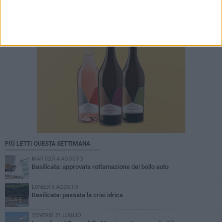
PIÙ LETTI QUESTA SETTIMANA
MARTEDÌ 4 AGOSTO
Basilicata: approvata rottamazione del bollo auto
LUNEDÌ 3 AGOSTO
Basilicata: passata la crisi idrica
VENERDÌ 31 LUGLIO