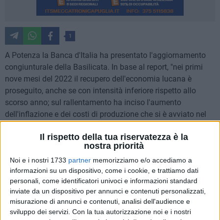
1
A Potenza la Banca d'Italia ha presentato l'aggiornamento
congiunturale della Basilicata. In base al report, "nei primi
nove mesi del 2022 il recupero dell'economia lucana è
proseguito, anche se con intensità inferiore rispetto allo
scorso anno; sul rallentamento ha inciso l'aumento
dell'inflazione e dei costi di produzione che si è avviato nel
corso del 2021".
Il rispetto della tua riservatezza è la
nostra priorità
Di seguito la sintesi del report relativo al periodo gennaio-
Noi e i nostri 1733
partner
memorizziamo e/o accediamo a
settembre 2022.
informazioni su un dispositivo, come i cookie, e trattiamo dati
personali, come identificatori univoci e informazioni standard
Nei primi tre trimestri di quest'anno l'attività industriale ha
inviate da un dispositivo per annunci e contenuti personalizzati,
registrato una dinamica nel complesso positiva, benché
misurazione di annunci e contenuti, analisi dell'audience e
meno accentuata rispetto all'anno scorso. Il comparto degli
sviluppo dei servizi.
Con la tua autorizzazione noi e i nostri