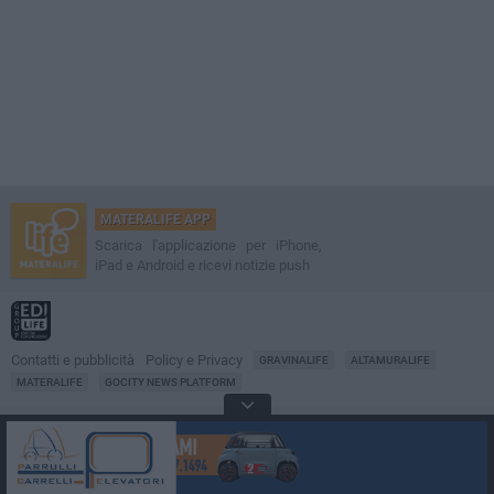
MATERALIFE APP
Scarica l'applicazione per iPhone,
iPad e Android e ricevi notizie push
Contatti e pubblicità
Policy e Privacy
GRAVINALIFE
ALTAMURALIFE
MATERALIFE
GOCITY NEWS PLATFORM
Notizie da
Matera
Direttore
Francesco Dipalo
© 2001-2026 Edilife. Tutti i diritti riservati. Nessuna parte di questo sito può
essere riprodotta senza il permesso scritto dell'editore. Tecnologia: GoCity
Urban Platform.