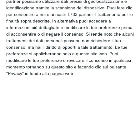
autoveicoli ha continuato a risentire delle difficoltà negli
partner possiamo utilizzare dati precisi di geolocalizzazione e
approvvigionamenti, che si sono riflesse in un calo delle
identificazione tramite la scansione del dispositivo. Puoi fare clic
per consentire a noi e ai nostri 1733 partner il trattamento per le
vendite interne ed estere. Le tensioni sulle catene di fornitura
finalità sopra descritte. In alternativa puoi accedere a
si sono palesate anche nelle imprese di altri comparti, che
informazioni più dettagliate e modificare le tue preferenze prima
hanno segnalato diffusi aumenti dei prezzi di materie prime
di acconsentire o di negare il consenso.
Si rende noto che alcuni
e semilavorati e una frequente indisponibilità di alcuni input
trattamenti dei dati personali possono non richiedere il tuo
produttivi. I rincari dei beni energetici hanno di contro
consenso, ma hai il diritto di opporti a tale trattamento. Le tue
sostenuto il valore della produzione dell'industria estrattiva,
preferenze si applicheranno solo a questo sito web. Puoi
particolarmente rilevante in regione. Gli investimenti delle
modificare le tue preferenze o revocare il consenso in qualsiasi
momento tornando su questo sito e facendo clic sul pulsante
imprese industriali sono cresciuti più di quanto dalle stesse
"Privacy" in fondo alla pagina web.
previsto a inizio anno e potranno in prospettiva trarre
beneficio dagli incentivi del Piano nazionale di ripresa e
resilienza (PNRR). L'attività si è incrementata ulteriormente
anche nel settore delle costruzioni: in presenza di un
significativo aumento dei costi di produzione, il settore ha
continuato a essere sostenuto dalle agevolazioni fiscali per
la riqualificazione del patrimonio edilizio e dall'attività nel
comparto delle opere pubbliche. La ripresa si è confermata
pure nel settore terziario, in particolare nel turismo: nei primi