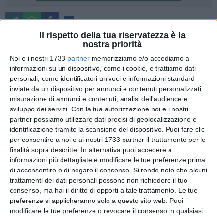
3
Il rispetto della tua riservatezza è la
Finirà l'odissea degli studenti del Liceo classico "Duni"?
nostra priorità
Probabilmente si sta mettendo la parola fine ad una trafila
Noi e i nostri 1733
partner
memorizziamo e/o accediamo a
amministrativa che ha costretto gli studenti a lasciare la
informazioni su un dispositivo, come i cookie, e trattiamo dati
storica scuola per lo sgombero dovuto a criticità strutturale
personali, come identificatori univoci e informazioni standard
tre giorni prima dell'avvio dell'anno scolastico e poi a
inviate da un dispositivo per annunci e contenuti personalizzati,
trasferirsi all'ex Agrario (l'istituto "Briganti") sulla strada
misurazione di annunci e contenuti, analisi dell'audience e
sviluppo dei servizi.
Con la tua autorizzazione noi e i nostri
statale 96.
partner possiamo utilizzare dati precisi di geolocalizzazione e
identificazione tramite la scansione del dispositivo. Puoi fare clic
La giunta regionale della Basilicata il 23 ottobre scorso ha
per consentire a noi e ai nostri 1733 partner il trattamento per le
approvato lo schema di contratto legato alla concessione in
finalità sopra descritte. In alternativa puoi accedere a
comodato d'uso gratuito di una parte dell'immobile che
informazioni più dettagliate e modificare le tue preferenze prima
ospita gli uffici materani dell'ente, situato in via Annibale di
di acconsentire o di negare il consenso.
Si rende noto che alcuni
Francia, a favore della Provincia di Matera. Lo stabile
trattamenti dei dati personali possono non richiedere il tuo
consenso, ma hai il diritto di opporti a tale trattamento. Le tue
accoglierà i circa 600 liceali. Quando? "A partire dai prossimi
preferenze si applicheranno solo a questo sito web. Puoi
giorni", fa sapere la Regione.
modificare le tue preferenze o revocare il consenso in qualsiasi