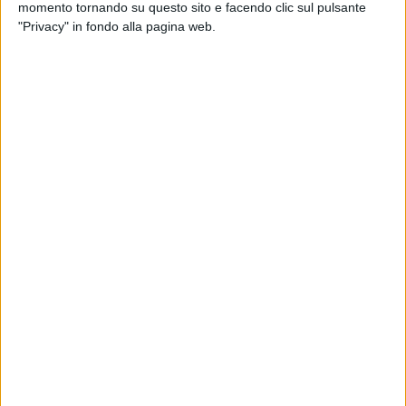
momento tornando su questo sito e facendo clic sul pulsante
Questa era una delle soluzioni inizialmente prospettate ed è
"Privacy" in fondo alla pagina web.
stata presa in considerazione dopo aver escluso l'ipotesi di
un trasferimento in locali in uso all'Università degli studi
della Basilicata in via Lazazzera.
La giunta regionale, inoltre, ha stanziato oltre 2 milioni di
euro da destinare alla Provincia di Matera per gli interventi di
messa in sicurezza strutturale dell'edificio in viale delle
Nazioni Unite
(nella foto, ai tempi in cui pullulava di vita
scolastica)
che è stato dichiarato inagibile.