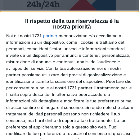
Il rispetto della tua riservatezza è la
1
nostra priorità
Noi e i nostri 1731
partner
memorizziamo e/o accediamo a
Intervenendo ai lavori dell'incontro promosso alla Chiesa di
informazioni su un dispositivo, come i cookie, e trattiamo dati
Cristo Flagellato su "Materiali e architettura, limiti e
personali, come identificatori univoci e informazioni standard
possibilità", l'assessore ai Sassi Paola D'Antonio ha
inviate da un dispositivo per annunci e contenuti personalizzati,
affrontato un discorso di prospettiva sottolineando
misurazione di annunci e contenuti, analisi dell'audience e
l'importanza di fare della città di Matera "Un laboratorio di
sviluppo dei servizi.
Con la tua autorizzazione noi e i nostri
tecnologie e materiali per interventi di recupero e
partner possiamo utilizzare dati precisi di geolocalizzazione e
identificazione tramite la scansione del dispositivo. Puoi fare clic
architettura".
per consentire a noi e ai nostri 1731 partner il trattamento per le
finalità sopra descritte. In alternativa puoi accedere a
L'incontro che è legato anche da una mostra itinerante delle
informazioni più dettagliate e modificare le tue preferenze prima
Tecnologie costruttive Exco'17, ha preso in esame differenti
di acconsentire o di negare il consenso.
Si rende noto che alcuni
aspetti legati proprio a queste azioni coinvolgendo anche
trattamenti dei dati personali possono non richiedere il tuo
rappresentanti dell'Università di Valencia, della
consenso, ma hai il diritto di opporti a tale trattamento. Le tue
Soprintendenza ai Beni Architettonici e paesaggistici della
preferenze si applicheranno solo a questo sito web. Puoi
modificare le tue preferenze o revocare il consenso in qualsiasi
Basilicata, alla presenza del Sottosegretario del Ministero