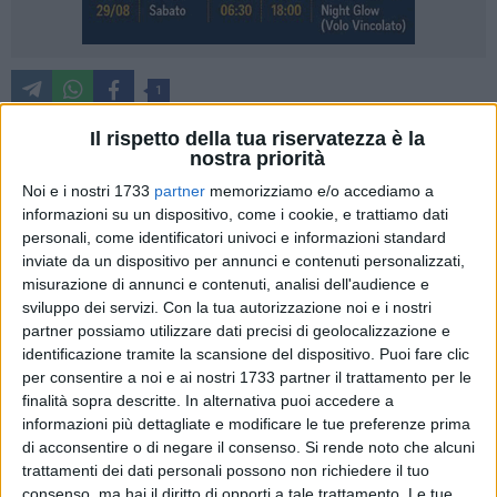
1
A seguito dell'attività della Polizia di Stato di Matera, sono
Il rispetto della tua riservatezza è la
nostra priorità
state adottate le misure cautelari dell'allontanamento dalla
casa familiare e del divieto di avvicinamento alle persone
Noi e i nostri 1733
partner
memorizziamo e/o accediamo a
offese, nei confronti di un 20enne materano. Le ipotesi di
informazioni su un dispositivo, come i cookie, e trattiamo dati
personali, come identificatori univoci e informazioni standard
reato a suo carico sono: lesioni aggravate, maltrattamenti in
inviate da un dispositivo per annunci e contenuti personalizzati,
famiglia e violenza privata ai danni del fratello minore,
misurazione di annunci e contenuti, analisi dell'audience e
maltrattamenti nei confronti della madre.
sviluppo dei servizi.
Con la tua autorizzazione noi e i nostri
partner possiamo utilizzare dati precisi di geolocalizzazione e
Dalle indagini svolte dalla Squadra Mobile di Matera, è
identificazione tramite la scansione del dispositivo. Puoi fare clic
emerso che il giovane avrebbe instaurato in casa un vero e
per consentire a noi e ai nostri 1733 partner il trattamento per le
proprio clima di paura, imponendo la propria volontà con
finalità sopra descritte. In alternativa puoi accedere a
informazioni più dettagliate e modificare le tue preferenze prima
prepotenza e soprusi. Nonostante fosse ammalata, avrebbe
di acconsentire o di negare il consenso.
Si rende noto che alcuni
costretto la madre a stare in una mansarda priva di
trattamenti dei dati personali possono non richiedere il tuo
riscaldamento e servizi sanitari, ordinandole di non uscire se
consenso, ma hai il diritto di opporti a tale trattamento. Le tue