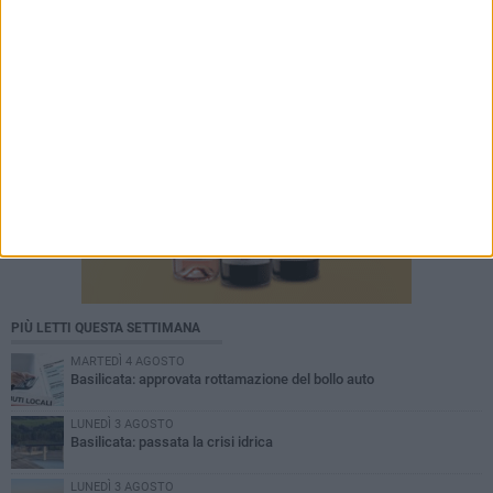
PIÙ LETTI QUESTA SETTIMANA
MARTEDÌ 4 AGOSTO
Basilicata: approvata rottamazione del bollo auto
LUNEDÌ 3 AGOSTO
Basilicata: passata la crisi idrica
LUNEDÌ 3 AGOSTO