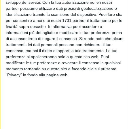
confronti dei pensieri e delle sensibilità; aperta perché
sviluppo dei servizi.
Con la tua autorizzazione noi e i nostri
disponibile al dialogo".
partner possiamo utilizzare dati precisi di geolocalizzazione e
identificazione tramite la scansione del dispositivo. Puoi fare clic
per consentire a noi e ai nostri 1731 partner il trattamento per le
Sette le aree tematiche che compongono il documento per
finalità sopra descritte. In alternativa puoi accedere a
un totale di 120 pagine: i principi fondamentali, il
informazioni più dettagliate e modificare le tue preferenze prima
programma culturale, l'organizzazione e il finanziamento
di acconsentire o di negare il consenso.
Si rende noto che alcuni
della manifestazione, le infrastrutture della città, La strategia
trattamenti dei dati personali possono non richiedere il tuo
di comunicazione, la valutazione e il monitoraggio
consenso, ma hai il diritto di opporti a tale trattamento. Le tue
dell'evento, ulteriori informazioni e un'appendice.
preferenze si applicheranno solo a questo sito web. Puoi
Ogni capitolo è composto da paragrafi che rispondono
modificare le tue preferenze o revocare il consenso in qualsiasi
momento tornando su questo sito e facendo clic sul pulsante
dettagliatamente ai diversi quesiti posti dalla commissione
"Privacy" in fondo alla pagina web.
ai fini della scelta della città più meritevole.
La programmazione culturale e artistica costituisce il cuore
del documento. In particolare due sono i progetti centrali:
l'Istituto demoetnoantropologico (I-Dea), luogo in cui arte e
scienza si incontreranno a partire dagli archivi condivisi
reperiti in regione, in Italia e in Europa, e l'Open Design
school che a partire dal 2015 permetterà di creare una nuova