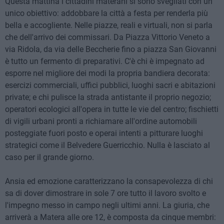
Questa mattina i cittadini materani si sono svegliati con un
unico obiettivo: addobbare la città a festa per renderla più
bella e accogliente. Nelle piazze, reali e virtuali, non si parla
che dell'arrivo dei commissari. Da Piazza Vittorio Veneto a
via Ridola, da via delle Beccherie fino a piazza San Giovanni
è tutto un fermento di preparativi. C'è chi è impegnato ad
esporre nel migliore dei modi la propria bandiera decorata:
esercizi commerciali, uffici pubblici, luoghi sacri e abitazioni
private; e chi pulisce la strada antistante il proprio negozio;
operatori ecologici all'opera in tutte le vie del centro; fischietti
di vigili urbani pronti a richiamare all'ordine automobili
posteggiate fuori posto e operai intenti a pitturare luoghi
strategici come il Belvedere Guerricchio. Nulla è lasciato al
caso per il grande giorno.
Ansia ed emozione caratterizzano la consapevolezza di chi
sa di dover dimostrare in sole 7 ore tutto il lavoro svolto e
l'impegno messo in campo negli ultimi anni. La giuria, che
arriverà a Matera alle ore 12, è composta da cinque membri: