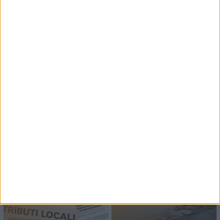
7 AGOSTO 2026
6 AGOSTO 2026
UN MILIONE DI EURO PER
IN BASILICATA ARRIVATI
PORTA POSTERGOLA
61 NUOVI CARABINIERI
5 AGOSTO 2026
5 AGOSTO 2026
VERTENZA CALLMAT, IL
USO DELLE PALESTRE
BANDO VA DESERTO
SCOLASTICHE, ACCORDO
TRA COMUNE E
PROVINCIA
4 AGOSTO 2026
3 AGOSTO 2026
BASILICATA: APPROVATA
GUARDIA MEDICA
ROTTAMAZIONE DEL
TURISTICA SU COSTA
BOLLO AUTO
JONICA