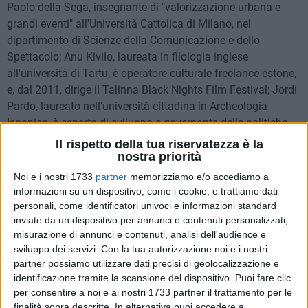
Paolo della Sega, insegnante di "valorizzazione urbana e
grandi eventi" all'Università Cattolica di Milano, nel
dipartimento di Scienze della Comunicazione e dello
Spettacolo; Anu Kivilo, laureata in filologia inglese
all'università di Tartu, è operatore culturale freelance estone,
e, dal 2011, dirige il Talinna Black Nights Film Festival; Jordi
Pardo, laureato nell'università cittadina in Archeologia
Ispanica, è esperto di sviluppo e governante delle politiche
culturali e fondatore di un centro dedicato alle nuove
Il rispetto della tua riservatezza è la
tecnologie e al loro trasferimento come acceleratore della
nostra priorità
competitività nel settore delle comunicazioni e dei media;
Noi e i nostri 1733
partner
memorizziamo e/o accediamo a
Sylvain Pasqua, funzionario senior presso la Commissione
informazioni su un dispositivo, come i cookie, e trattiamo dati
Europea, sviluppa politiche pubbliche nella Direzione
personali, come identificatori univoci e informazioni standard
inviate da un dispositivo per annunci e contenuti personalizzati,
Generale Istruzione e Cultura; infine, Rita Sassu, esperto
misurazione di annunci e contenuti, analisi dell'audience e
senior, lavoro presso il Punto di Contatto Nazionale per il
sviluppo dei servizi.
Con la tua autorizzazione noi e i nostri
Programma Europa per i Cittadini istituito nel MIBACT.
partner possiamo utilizzare dati precisi di geolocalizzazione e
identificazione tramite la scansione del dispositivo. Puoi fare clic
Tutta la visita sarà seguita con foto e twitter dalla web
per consentire a noi e ai nostri 1733 partner il trattamento per le
community. L'hashtag per seguire la visita è #the7hours. Il
finalità sopra descritte. In alternativa puoi accedere a