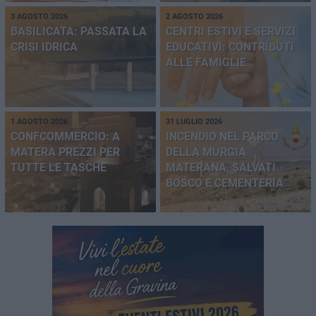
3 AGOSTO 2026
2 AGOSTO 2026
BASILICATA: PASSATA LA
CENTRI ESTIVI E SERVIZI
CRISI IDRICA
EDUCATIVI: CONTRIBUTI
ALLE FAMIGLIE
1 AGOSTO 2026
31 LUGLIO 2026
CONFCOMMERCIO: A
INCENDIO NEL PARCO
MATERA PREZZI PER
DELLA MURGIA
TUTTE LE TASCHE
MATERANA, SALVATI
BOSCO E CEMENTERIA