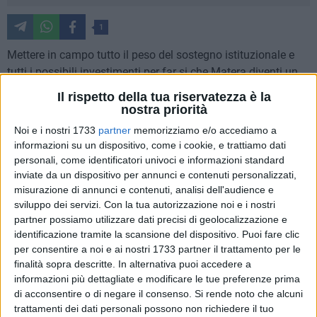
1
Mettere in campo tutto il peso del sostegno istituzionale e
tutti i possibili investimenti per far si che Matera diventi un
centro di attrazione per gli studenti ed un polo dal punto di
Il rispetto della tua riservatezza è la
vista universitario. Questo il fulcro del meeting che il sindaco
nostra priorità
di Matera Domenico Bennardi ha tenuto con il rettore
Noi e i nostri 1733
partner
memorizziamo e/o accediamo a
dell'Università della Basilicata Marcello Mancini. Un incontro
informazioni su un dispositivo, come i cookie, e trattiamo dati
cui hanno preso parte anche l'assessore Raffaele Tantone, il
personali, come identificatori univoci e informazioni standard
direttore del Dipartimento di Scienze Umane, Aldo Corcella, il
inviate da un dispositivo per annunci e contenuti personalizzati,
misurazione di annunci e contenuti, analisi dell'audience e
professor Ferdinando Mirizzi, il direttore generale dell'ateneo
sviluppo dei servizi.
Con la tua autorizzazione noi e i nostri
Giuseppe Romaniello e il dirigente Pierluigi Labella.
partner possiamo utilizzare dati precisi di geolocalizzazione e
identificazione tramite la scansione del dispositivo. Puoi fare clic
Nel corso dell'incontro sono emerse le potenzialità del polo
per consentire a noi e ai nostri 1733 partner il trattamento per le
universitario di Matera: potenzialità ancora non pienamente
finalità sopra descritte. In alternativa puoi accedere a
espresse. Il sindaco Bennardi, ha sottolineato come, per fare
informazioni più dettagliate e modificare le tue preferenze prima
di Matera una città universitaria, occorrerebbe fare sistema
di acconsentire o di negare il consenso.
Si rende noto che alcuni
trattamenti dei dati personali possono non richiedere il tuo
con gli altri presidi culturali già insediati o che stanno per