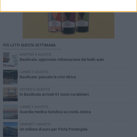
PIÙ LETTI QUESTA SETTIMANA
MARTEDÌ 4 AGOSTO
Basilicata: approvata rottamazione del bollo auto
LUNEDÌ 3 AGOSTO
Basilicata: passata la crisi idrica
GIOVEDÌ 6 AGOSTO
In Basilicata arrivati 61 nuovi carabinieri
LUNEDÌ 3 AGOSTO
Guardia medica turistica su costa Jonica
VENERDÌ 7 AGOSTO
Un milione di euro per Porta Postergola