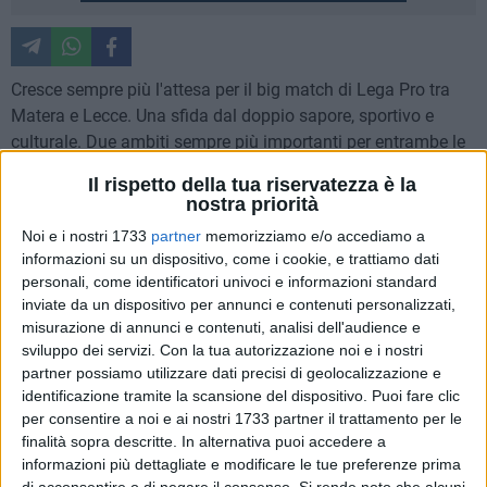
Cresce sempre più l'attesa per il big match di Lega Pro tra
Matera e Lecce. Una sfida dal doppio sapore, sportivo e
culturale. Due ambiti sempre più importanti per entrambe le
realtà, ma soprattutto per la città dei Sassi, che ha vissuto
Il rispetto della tua riservatezza è la
l'exploit sportivo e punta con tutte le sue forze al titolo di
nostra priorità
Capitale europea della Cultura per il 2019.
Noi e i nostri 1733
partner
memorizziamo e/o accediamo a
informazioni su un dispositivo, come i cookie, e trattiamo dati
Ma, allo stesso tempo, la competizione è stata lasciata alle
personali, come identificatori univoci e informazioni standard
spalle per collaborare, almeno nei limiti del possibile, in
inviate da un dispositivo per annunci e contenuti personalizzati,
occasione dell'incontro calcistico di sabato, con inizio alle
misurazione di annunci e contenuti, analisi dell'audience e
ore 15, che vedrà il Matera di Columella sfidare il Lecce
sviluppo dei servizi.
Con la tua autorizzazione noi e i nostri
partner possiamo utilizzare dati precisi di geolocalizzazione e
dell'attesissima coppia Miccoli-Moscardelli. In città è già
identificazione tramite la scansione del dispositivo. Puoi fare clic
clima partita. Al via la prevendita sono già in molti gli
per consentire a noi e ai nostri 1733 partner il trattamento per le
sportivi e i curiosi che si sono recati nei punti vendita
finalità sopra descritte. In alternativa puoi accedere a
autorizzati per poter partecipare alla sfida di cartello. Ma, da
informazioni più dettagliate e modificare le tue preferenze prima
Lecce arriva una richiesta da parte del sindaco salentino,
di acconsentire o di negare il consenso.
Si rende noto che alcuni