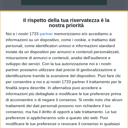
5
Il rispetto della tua riservatezza è la
nostra priorità
Cominceranno nei prossimi giorni i lavori di adeguamento
Noi e i nostri 1733
partner
memorizziamo e/o accediamo a
del cinema comunale e che riguarderanno un restyiling
informazioni su un dispositivo, come i cookie, e trattiamo dati
generale dei vari ambienti del cinema.
personali, come identificatori univoci e informazioni standard
inviate da un dispositivo per annunci e contenuti personalizzati,
Lo comunica l'assessore ai Lavori pubblici, Michele Casino
misurazione di annunci e contenuti, analisi dell'audience e
che aggiunge: "La riqualificazione della rete dei contenitori
sviluppo dei servizi.
Con la tua autorizzazione noi e i nostri
culturali rappresenta un importante azione, che aggiunge
partner possiamo utilizzare dati precisi di geolocalizzazione e
identificazione tramite la scansione del dispositivo. Puoi fare clic
qualità all'offerta della nostra città che vive una fase storica
per consentire a noi e ai nostri 1733 partner il trattamento per le
di straordinaria vivacità. Proprio sul tema delle strutture
finalità sopra descritte. In alternativa puoi accedere a
adibite alle rappresentazioni culturali – prosegue l'assessore
informazioni più dettagliate e modificare le tue preferenze prima
- questa amministrazione ha da tempo impostato la propria
di acconsentire o di negare il consenso.
Si rende noto che alcuni
attività, in un contesto che prosegue la sua costante crescita
trattamenti dei dati personali possono non richiedere il tuo
e che richiede misure adeguate".
consenso, ma hai il diritto di opporti a tale trattamento. Le tue
preferenze si applicheranno solo a questo sito web. Puoi
modificare le tue preferenze o revocare il consenso in qualsiasi
Gli interventi, eseguiti dalla ditta Eraclea Strade srl per un