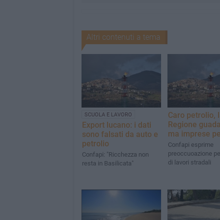
Altri contenuti a tema
Caro petrolio, 
SCUOLA E LAVORO
Regione guad
Export lucano: i dati
ma imprese p
sono falsati da auto e
petrolio
Confapi esprime
preoccuoazione per
Confapi: "Ricchezza non
di lavori stradali
resta in Basilicata"