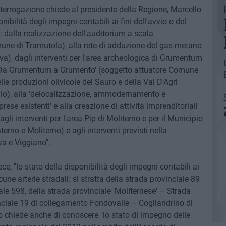
nterrogazione chiede al presidente della Regione, Marcello
onibilità degli impegni contabili ai fini dell'avvio o del
: dalla realizzazione dell'auditorium a scala
ne di Tramutola), alla rete di adduzione del gas metano
), dagli interventi per l'area archeologica di Grumentum
 'Da Grumentum a Grumento' (soggetto attuatore Comune
lle produzioni olivicole del Sauro e della Val D'Agri
lo), alla 'delocalizzazione, ammodernamento e
rese esistenti' e alla creazione di attività imprenditoriali
gli interventi per l'area Pip di Moliterno e per il Municipio
erno e Moliterno) e agli interventi previsti nella
 e Viggiano".
e, "lo stato della disponibilità degli impegni contabili ai
une arterie stradali: si stratta della strada provinciale 89
le 598, della strada provinciale 'Moliternese' – Strada
inciale 19 di collegamento Fondovalle – Cogliandrino di
 chiede anche di conoscere "lo stato di impegno delle