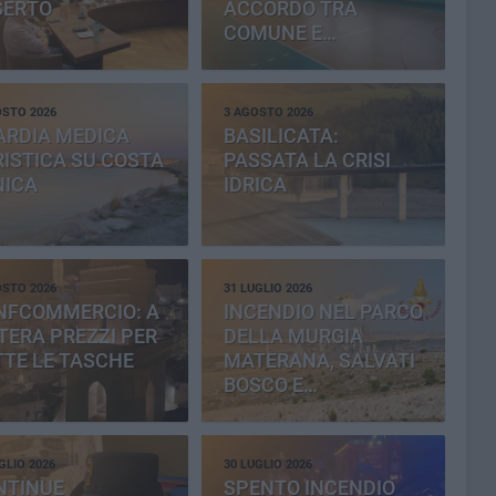
SERTO
ACCORDO TRA
COMUNE E
PROVINCIA
OSTO 2026
3 AGOSTO 2026
ARDIA MEDICA
BASILICATA:
ISTICA SU COSTA
PASSATA LA CRISI
NICA
IDRICA
OSTO 2026
31 LUGLIO 2026
NFCOMMERCIO: A
INCENDIO NEL PARCO
ERA PREZZI PER
DELLA MURGIA
TE LE TASCHE
MATERANA, SALVATI
BOSCO E
CEMENTERIA
GLIO 2026
30 LUGLIO 2026
NTINUE
SPENTO INCENDIO