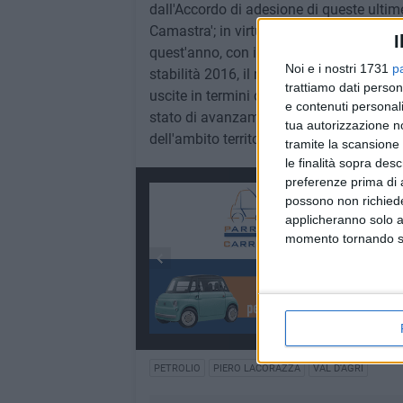
dall'Accordo di adesione di queste ultim
Camastra'; in virtù delle modifiche del pat
I
quest'anno, con il nuovo vincolo del pare
Noi e i nostri 1731
p
stabilità 2016, il rapporto tra entrate re
trattiamo dati person
uscite in termini di pagamenti di beni e 
e contenuti personali
stato di avanzamento delle attività rela
tua autorizzazione no
dell'ambito territoriale della Val d'Agri".
tramite la scansione 
le finalità sopra des
preferenze prima di 
possono non richieder
applicheranno solo a
momento tornando su 
PETROLIO
PIERO LACORAZZA
VAL D'AGRI