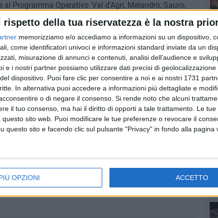
e al Programma Operativo 'Val d'Agri, Melandro, Sauro,
to di stabilità interno, a partire dal 1 gennaio di
l rispetto della tua riservatezza è la nostra prior
ggio di bilancio di competenza finale di cui alla legge di
artner
memorizziamo e/o accediamo a informazioni su un dispositivo, c
lative al versamento annuale delle royalties petrolifere ed
ali, come identificatori univoci e informazioni standard inviate da un di
servizi riconducibili al Programma operativo Val d'Agri; lo
PI
zzati, misurazione di annunci e contenuti, analisi dell'audience e svilupp
tive alla redazione del Piano Intercomunale Strutturale
i e i nostri partner possiamo utilizzare dati precisi di geolocalizzazione 
del dispositivo. Puoi fare clic per consentire a noi e ai nostri 1731 partn
critte. In alternativa puoi accedere a informazioni più dettagliate e modif
acconsentire o di negare il consenso.
Si rende noto che alcuni trattamen
e il tuo consenso, ma hai il diritto di opporti a tale trattamento. Le tue
 questo sito web. Puoi modificare le tue preferenze o revocare il conse
questo sito e facendo clic sul pulsante "Privacy" in fondo alla pagina
PIÙ OPZIONI
ACCETTO