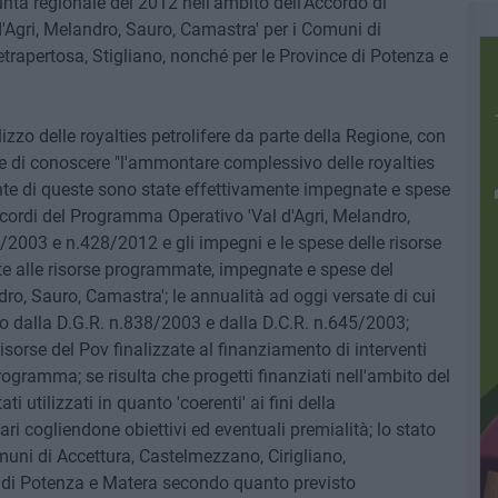
unta regionale del 2012 nell'ambito dell'Accordo di
Agri, Melandro, Sauro, Camastra' per i Comuni di
etrapertosa, Stigliano, nonché per le Province di Potenza e
izzo delle royalties petrolifere da parte della Regione, con
de di conoscere "l'ammontare complessivo delle royalties
nte di queste sono state effettivamente impegnate e spese
Accordi del Programma Operativo 'Val d'Agri, Melandro,
8/2003 e n.428/2012 e gli impegni e le spese delle risorse
nte alle risorse programmate, impegnate e spese del
o, Sauro, Camastra'; le annualità ad oggi versate di cui
o dalla D.G.R. n.838/2003 e dalla D.C.R. n.645/2003;
sorse del Pov finalizzate al finanziamento di interventi
ogramma; se risulta che progetti finanziati nell'ambito del
 utilizzati in quanto 'coerenti' ai fini della
 cogliendone obiettivi ed eventuali premialità; lo stato
muni di Accettura, Castelmezzano, Cirigliano,
ce di Potenza e Matera secondo quanto previsto