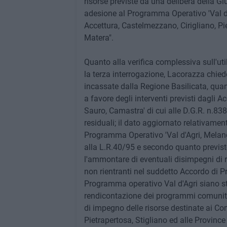
risorse previste da una delibera della Gi
adesione al Programma Operativo 'Val d'
Accettura, Castelmezzano, Cirigliano, Pi
Matera".
Quanto alla verifica complessiva sull'util
la terza interrogazione, Lacorazza chie
incassate dalla Regione Basilicata, qua
a favore degli interventi previsti dagli 
Sauro, Camastra' di cui alle D.G.R. n.83
residuali; il dato aggiornato relativame
Programma Operativo 'Val d'Agri, Melandr
alla L.R.40/95 e secondo quanto previst
l'ammontare di eventuali disimpegni di ri
non rientranti nel suddetto Accordo di Pr
Programma operativo Val d'Agri siano stati
rendicontazione dei programmi comunitari
di impegno delle risorse destinate ai Co
Pietrapertosa, Stigliano ed alle Provin