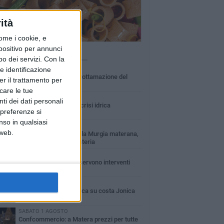
ità
ome i cookie, e
spositivo per annunci
Ù LETTI QUESTA SETTIMANA
o dei servizi.
Con la
e identificazione
MARTEDÌ 4 AGOSTO
Basilicata: approvata rottamazione del
er il trattamento per
bollo auto
icare le tue
LUNEDÌ 3 AGOSTO
ti dei dati personali
Basilicata: passata la crisi idrica
 preferenze si
nso in qualsiasi
VENERDÌ 31 LUGLIO
 web.
Incendio nel Parco della Murgia materana,
salvati bosco e cementeria
VENERDÌ 31 LUGLIO
Erosione della costa: servono interventi
immediati
LUNEDÌ 3 AGOSTO
Guardia medica turistica su costa Jonica
SABATO 1 AGOSTO
Confcommercio: a Matera prezzi per tutte