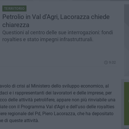
TERRITORIO
Petrolio in Val d’Agri, Lacorazza chiede
chiarezza
Questioni al centro delle sue interrogazioni: fondi
royalties e stato impegni infrastrutturali.
9.02
volo di crisi al Ministero dello sviluppo economico, al
ci e i rappresentanti dei lavoratori e delle imprese, per
o delle attività petrolifere, appare non più rinviabile una
iate con il Programma Val d'Agri e dell'uso delle royalties
gliere regionale del Pd, Piero Lacorazza, che ha depositato
e di queste attività.