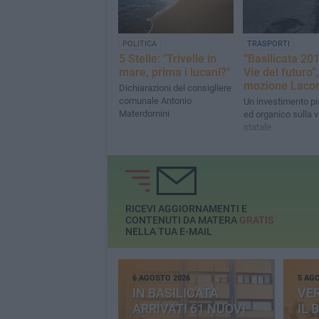
TRASPORTI
POLITICA
“Basilicata 201
5 Stelle: "Trivelle in
Vie del futuro”,
mare, prima i lucani?"
mozione Laco
Dichiarazioni del consigliere
comunale Antonio
Un investimento pi
Materdomini
ed organico sulla vi
statale
RICEVI AGGIORNAMENTI E
CONTENUTI DA MATERA
GRATIS
NELLA TUA E-MAIL
6 AGOSTO 2026
5 AG
IN BASILICATA
VE
ARRIVATI 61 NUOVI
IL 