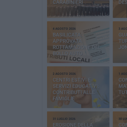
CARABINIERI
DE
4 AGOSTO 2026
3 AG
BASILICATA:
GU
APPROVATA
TUR
ROTTAMAZIONE DEL
JO
BOLLO AUTO
2 AGOSTO 2026
1 AG
CENTRI ESTIVI E
CO
SERVIZI EDUCATIVI:
MAT
CONTRIBUTI ALLE
TUT
FAMIGLIE
31 LUGLIO 2026
30 LU
EROSIONE DELLA
CO