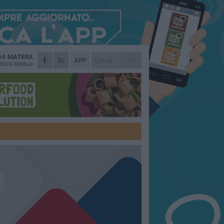
 DA
MATERA
APP
ESCO DIPALO