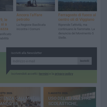
Ancora l’affare
Ferragosto di fuoco al
petrolio
centro oli di Viggiano
9, le
 sì a
La Regione Basilicata
Riprende l’attività, ma
razza
incontra i Comuni
continuano le fiammate. La
denuncia del Movimento 5
anificato
Stelle.
abilità
Iscriviti alla Newsletter
Iscriviti
Iscrivendoti accetti i
termini
e la
privacy policy
OSTO 2026
5 AGOSTO 2026
RTENZA CALLMAT,
USO DELLE PALESTRE
BANDO VA
SCOLASTICHE,