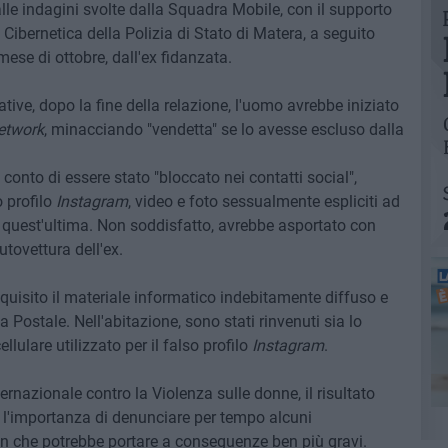
lle indagini svolte dalla Squadra Mobile, con il supporto
Cibernetica della Polizia di Stato di Matera, a seguito
ese di ottobre, dall'ex fidanzata.
tive, dopo la fine della relazione, l'uomo avrebbe iniziato
etwork
, minacciando "vendetta" se lo avesse escluso dalla
 conto di essere stato "bloccato nei contatti social",
o profilo
Instagram
, video e foto sessualmente espliciti ad
i quest'ultima.
Non soddisfatto, avrebbe asportato con
utovettura dell'ex.
acquisito il materiale informatico indebitamente diffuso e
ia Postale. Nell'abitazione, sono stati rinvenuti sia lo
ellulare utilizzato per il falso profilo
Instagram
.
ernazionale contro la Violenza sulle donne, il risultato
, l'importanza di denunciare per tempo alcuni
n che potrebbe portare a conseguenze ben più gravi.