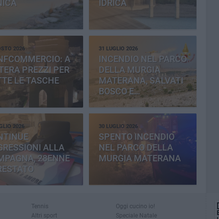
NICA
IDRICA
OSTO 2026
31 LUGLIO 2026
NFCOMMERCIO: A
INCENDIO NEL PARCO
ERA PREZZI PER
DELLA MURGIA
TE LE TASCHE
MATERANA, SALVATI
BOSCO E
CEMENTERIA
GLIO 2026
30 LUGLIO 2026
NTINUE
SPENTO INCENDIO
RESSIONI ALLA
NEL PARCO DELLA
MPAGNA, 28ENNE
MURGIA MATERANA
RESTATO
Tennis
Oggi cucino io!
Altri sport
Speciale Natale