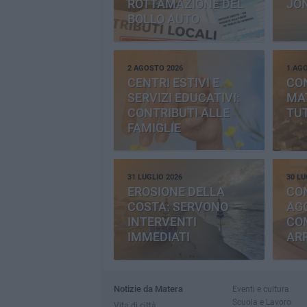
ROTTAMAZIONE DEL
JO
BOLLO AUTO
2 AGOSTO 2026
1 AG
CENTRI ESTIVI E
CO
SERVIZI EDUCATIVI:
MAT
CONTRIBUTI ALLE
TUT
FAMIGLIE
31 LUGLIO 2026
30 LU
EROSIONE DELLA
CO
COSTA: SERVONO
AGG
INTERVENTI
CO
IMMEDIATI
AR
Notizie da Matera
Eventi e cultura
Scuola e Lavoro
Vita di città