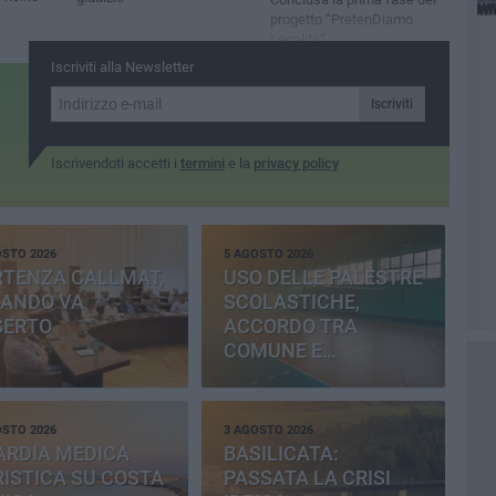
progetto “PretenDiamo
Legalità”
Iscriviti alla Newsletter
Iscriviti
Iscrivendoti accetti i
termini
e la
privacy policy
OSTO 2026
5 AGOSTO 2026
RTENZA CALLMAT,
USO DELLE PALESTRE
BANDO VA
SCOLASTICHE,
SERTO
ACCORDO TRA
COMUNE E
PROVINCIA
OSTO 2026
3 AGOSTO 2026
ARDIA MEDICA
BASILICATA:
ISTICA SU COSTA
PASSATA LA CRISI