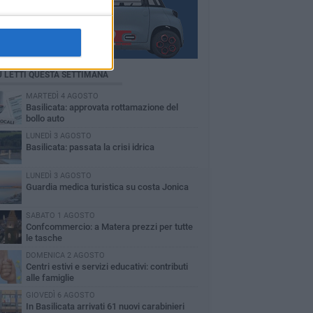
Ù LETTI QUESTA SETTIMANA
MARTEDÌ 4 AGOSTO
Basilicata: approvata rottamazione del
bollo auto
LUNEDÌ 3 AGOSTO
Basilicata: passata la crisi idrica
LUNEDÌ 3 AGOSTO
Guardia medica turistica su costa Jonica
SABATO 1 AGOSTO
Confcommercio: a Matera prezzi per tutte
le tasche
DOMENICA 2 AGOSTO
Centri estivi e servizi educativi: contributi
alle famiglie
GIOVEDÌ 6 AGOSTO
In Basilicata arrivati 61 nuovi carabinieri