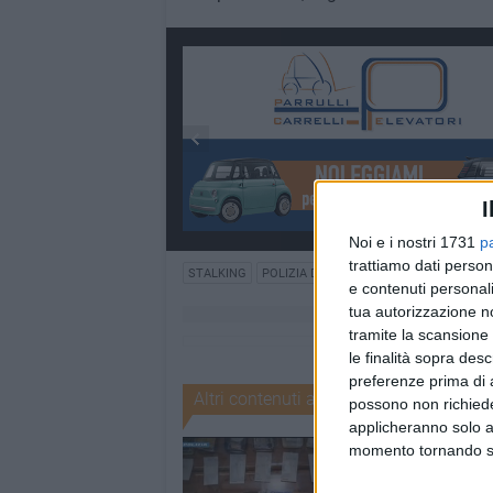
I
Noi e i nostri 1731
p
trattiamo dati person
STALKING
POLIZIA DI STATO
e contenuti personali
tua autorizzazione no
tramite la scansione 
le finalità sopra des
preferenze prima di 
Altri contenuti a tema
possono non richieder
applicheranno solo a
momento tornando su 