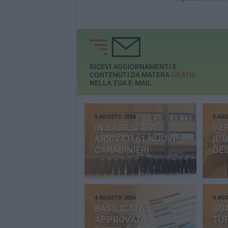
RICEVI AGGIORNAMENTI E
CONTENUTI DA MATERA
GRATIS
NELLA TUA E-MAIL
6 AGOSTO 2026
5 AG
IN BASILICATA
VE
ARRIVATI 61 NUOVI
IL 
CARABINIERI
DE
4 AGOSTO 2026
3 AG
BASILICATA:
GU
APPROVATA
TUR