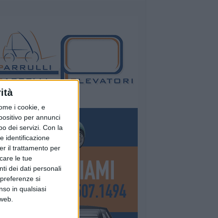
ità
ome i cookie, e
spositivo per annunci
o dei servizi.
Con la
e identificazione
er il trattamento per
icare le tue
ti dei dati personali
 preferenze si
nso in qualsiasi
 web.