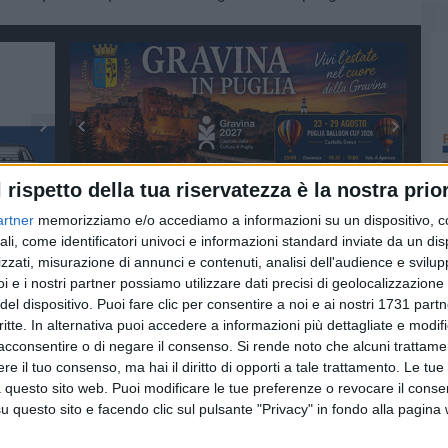
l rispetto della tua riservatezza è la nostra prior
artner
memorizziamo e/o accediamo a informazioni su un dispositivo, c
ali, come identificatori univoci e informazioni standard inviate da un di
zzati, misurazione di annunci e contenuti, analisi dell'audience e svilupp
i e i nostri partner possiamo utilizzare dati precisi di geolocalizzazione 
del dispositivo. Puoi fare clic per consentire a noi e ai nostri 1731 partn
critte. In alternativa puoi accedere a informazioni più dettagliate e modif
acconsentire o di negare il consenso.
Si rende noto che alcuni trattamen
e il tuo consenso, ma hai il diritto di opporti a tale trattamento. Le tue
 questo sito web. Puoi modificare le tue preferenze o revocare il conse
questo sito e facendo clic sul pulsante "Privacy" in fondo alla pagina