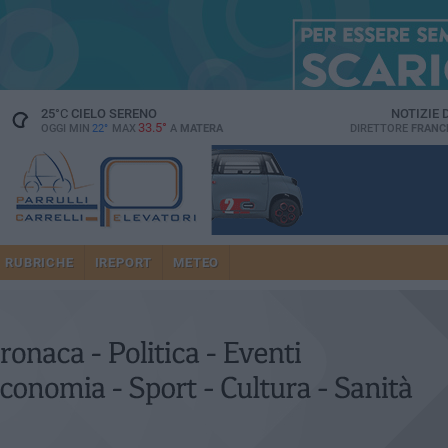
25
°C
CIELO SERENO
NOTIZIE
33.5°
OGGI MIN
22°
MAX
A
MATERA
DIRETTORE
FRANC
RUBRICHE
IREPORT
METEO