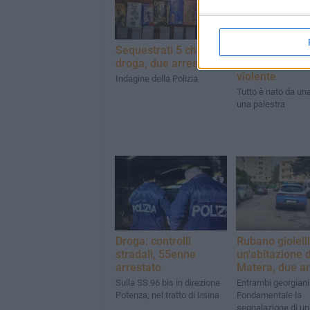
Sequestrati 5 chili di
Tre fratelli arr
droga, due arrestati
per stalking e 
violente
Indagine della Polizia
Tutto è nato da una 
una palestra
Droga: controlli
Rubano gioielli
stradali, 55enne
un'abitazione d
arrestato
Matera, due ar
Sulla SS 96 bis in direzione
Entrambi georgiani
Potenza, nel tratto di Irsina
Fondamentale la
segnalazione di un