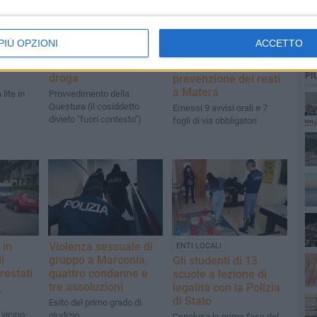
PIÙ OPZIONI
ACCETTO
estati
Daspo di 5 anni per un
VITA DI CITTÀ
azioni
tifoso arrestato per
Attività di
PI
droga
prevenzione dei reati
a Matera
lite in
Provvedimento della
Questura (il cosiddetto
Emessi 9 avvisi orali e 7
divieto "fuori contesto")
fogli di via obbligatori
 in
Violenza sessuale di
ENTI LOCALI
i
gruppo a Marconia,
Gli studenti di 13
restati
quattro condanne e
scuole a lezione di
tre assoluzioni
legalità con la Polizia
.
di Stato
Esito del primo grado di
 vicino
giudizio
Conclusa la prima fase del