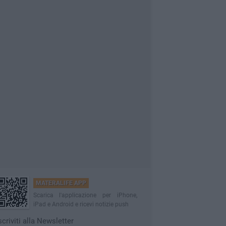
MATERALIFE APP
Scarica l'applicazione per iPhone,
iPad e Android e ricevi notizie push
scriviti alla Newsletter