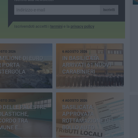
Iscriviti
Iscrivendoti accetti i
termini
e la
privacy policy
OSTO 2026
6 AGOSTO 2026
MILIONE DI EURO
IN BASILICATA
R PORTA
ARRIVATI 61 NUOVI
STERGOLA
CARABINIERI
OSTO 2026
4 AGOSTO 2026
 DELLE PALESTRE
BASILICATA:
OLASTICHE,
APPROVATA
CORDO TRA
ROTTAMAZIONE DEL
MUNE E
BOLLO AUTO
OVINCIA