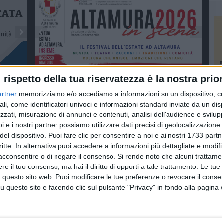
l rispetto della tua riservatezza è la nostra prior
artner
memorizziamo e/o accediamo a informazioni su un dispositivo, c
ali, come identificatori univoci e informazioni standard inviate da un di
zzati, misurazione di annunci e contenuti, analisi dell'audience e svilupp
i e i nostri partner possiamo utilizzare dati precisi di geolocalizzazione 
del dispositivo. Puoi fare clic per consentire a noi e ai nostri 1733 partn
critte. In alternativa puoi accedere a informazioni più dettagliate e modif
acconsentire o di negare il consenso.
Si rende noto che alcuni trattamen
e il tuo consenso, ma hai il diritto di opporti a tale trattamento. Le tue
 questo sito web. Puoi modificare le tue preferenze o revocare il conse
questo sito e facendo clic sul pulsante "Privacy" in fondo alla pagina