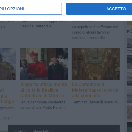
Si apre il Giubileo
TERRITORIO
nella diocesi di
lo
PIÙ OPZIONI
ACCETTO
Rivenuta antica
Matera
 diocesi
tomba nell'area della
Cattedrale
Domenica pomeriggio nella
ivescovo
Basilica Cattedrale
za a
La sepoltura è riaffiorata nel
PI
corso di alcuni lavori al
seminario vescovile
Riaperta ufficialmente
La Cattedrale di
al culto la Basilica
Matera riapre le porte
el
Cattedrale di Matera
alla comunità
a a
a Longo
Ieri la cerimonia presieduta
Terminati i lavori di restauro
dal cardinale Pietro Parolin
pprovato
el 2014
Iscriviti alla Newsletter