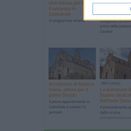
Una messa per Papa
EVENTI E CULTURA
Francesco in
Si amplia il po
Cattedrale
culturale della
In programma venerdì
Inaugurato da arc
prima della parten
Cesena
Arcidiocesi di Matera-
ENTI LOCALI
Irsina, attesa per il
La balconata d
primo Sinodo
Duomo dedicat
Raffaele Giur
Il primo appuntamento in
Cattedrale è sabato 12
Il provvedimento a
gennaio
dalla scorsa
amministrazione n