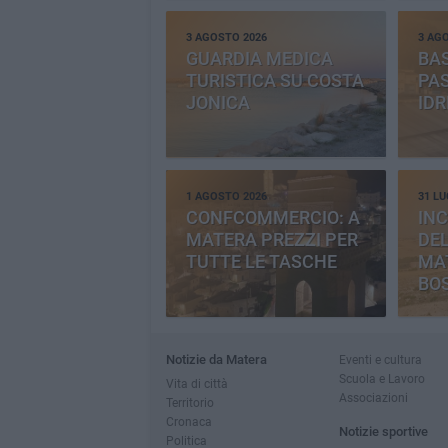
3 AGOSTO 2026
3 AG
GUARDIA MEDICA
BAS
TURISTICA SU COSTA
PAS
JONICA
IDR
1 AGOSTO 2026
31 LU
CONFCOMMERCIO: A
INC
MATERA PREZZI PER
DE
TUTTE LE TASCHE
MA
BO
CE
Notizie da Matera
Eventi e cultura
Scuola e Lavoro
Vita di città
Associazioni
Territorio
Cronaca
Notizie sportive
Politica