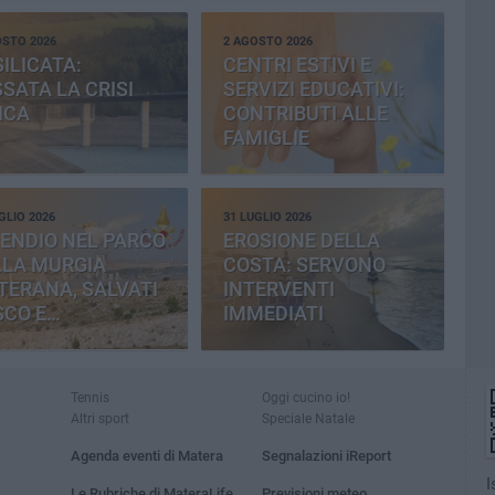
OSTO 2026
2 AGOSTO 2026
ILICATA:
CENTRI ESTIVI E
SATA LA CRISI
SERVIZI EDUCATIVI:
ICA
CONTRIBUTI ALLE
FAMIGLIE
GLIO 2026
31 LUGLIO 2026
ENDIO NEL PARCO
EROSIONE DELLA
LLA MURGIA
COSTA: SERVONO
TERANA, SALVATI
INTERVENTI
SCO E
IMMEDIATI
MENTERIA
Tennis
Oggi cucino io!
Altri sport
Speciale Natale
Agenda eventi di Matera
Segnalazioni iReport
I
Le Rubriche di MateraLife
Previsioni meteo