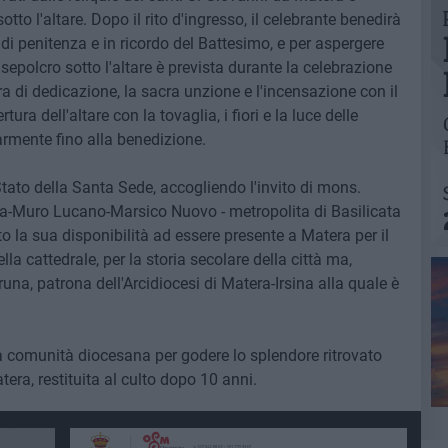
to l'altare. Dopo il rito d'ingresso, il celebrante benedirà
di penitenza e in ricordo del Battesimo, e per aspergere
l sepolcro sotto l'altare è prevista durante la celebrazione
ra di dedicazione, la sacra unzione e l'incensazione con il
ura dell'altare con la tovaglia, i fiori e la luce delle
armente fino alla benedizione.
 Stato della Santa Sede, accogliendo l'invito di mons.
za-Muro Lucano-Marsico Nuovo - metropolita di Basilicata
to la sua disponibilità ad essere presente a Matera per il
lla cattedrale, per la storia secolare della città ma,
runa, patrona dell'Arcidiocesi di Matera-Irsina alla quale è
la comunità diocesana per godere lo splendore ritrovato
era, restituita al culto dopo 10 anni.