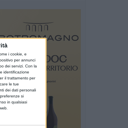
ità
ome i cookie, e
spositivo per annunci
o dei servizi.
Con la
e identificazione
er il trattamento per
icare le tue
ti dei dati personali
 preferenze si
nso in qualsiasi
 web.