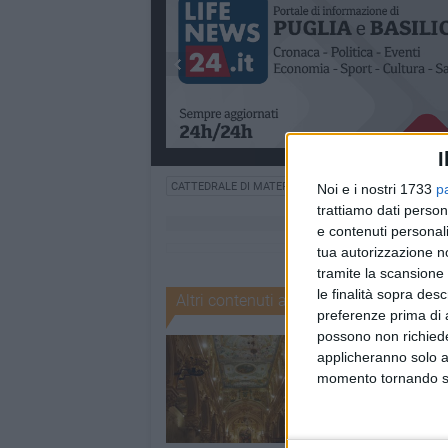
I
CATTEDRALE DI MATERA
Noi e i nostri 1733
p
trattiamo dati person
e contenuti personali
tua autorizzazione no
tramite la scansione 
le finalità sopra des
Altri contenuti a tema
preferenze prima di 
possono non richieder
applicheranno solo a
momento tornando su 