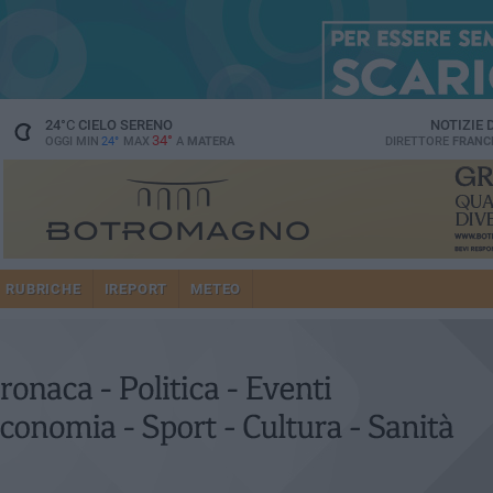
24
°C
CIELO SERENO
NOTIZIE
34°
OGGI MIN
24°
MAX
A
MATERA
DIRETTORE
FRANC
RUBRICHE
IREPORT
METEO