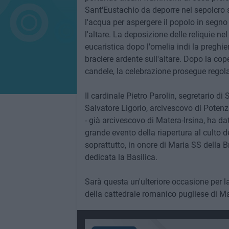
Sant'Eustachio da deporre nel sepolcro sot
l'acqua per aspergere il popolo in segno 
l'altare. La deposizione delle reliquie ne
eucaristica dopo l'omelia indi la preghie
braciere ardente sull'altare. Dopo la copert
candele, la celebrazione prosegue regol
Il cardinale Pietro Parolin, segretario di
Salvatore Ligorio, arcivescovo di Poten
- già arcivescovo di Matera-Irsina, ha da
grande evento della riapertura al culto de
soprattutto, in onore di Maria SS della B
dedicata la Basilica.
Sarà questa un'ulteriore occasione per 
della cattedrale romanico pugliese di Mat