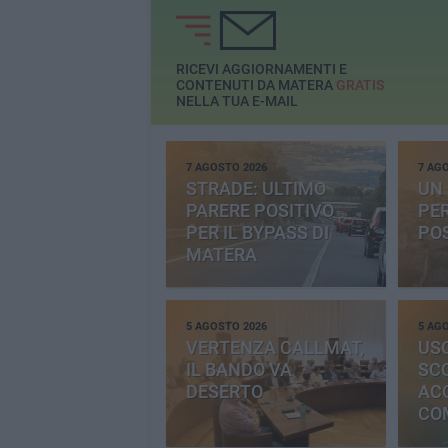
RICEVI AGGIORNAMENTI E
CONTENUTI DA MATERA
GRATIS
NELLA TUA E-MAIL
7 AGOSTO 2026
7 AG
STRADE: ULTIMO
UN 
PARERE POSITIVO
PE
PER IL BYPASS DI
PO
MATERA
5 AGOSTO 2026
5 AG
VERTENZA CALLMAT,
USO
IL BANDO VA
SC
DESERTO
AC
CO
PR