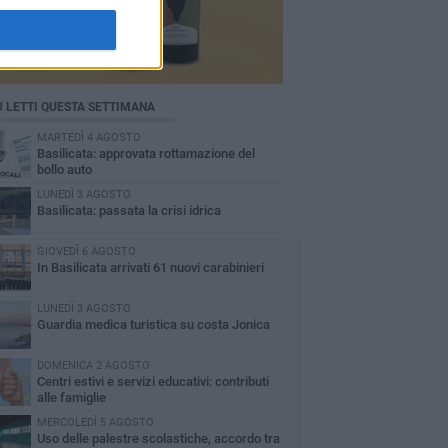
Ù LETTI QUESTA SETTIMANA
MARTEDÌ 4 AGOSTO
Basilicata: approvata rottamazione del
bollo auto
LUNEDÌ 3 AGOSTO
Basilicata: passata la crisi idrica
GIOVEDÌ 6 AGOSTO
In Basilicata arrivati 61 nuovi carabinieri
LUNEDÌ 3 AGOSTO
Guardia medica turistica su costa Jonica
DOMENICA 2 AGOSTO
Centri estivi e servizi educativi: contributi
alle famiglie
MERCOLEDÌ 5 AGOSTO
Uso delle palestre scolastiche, accordo tra